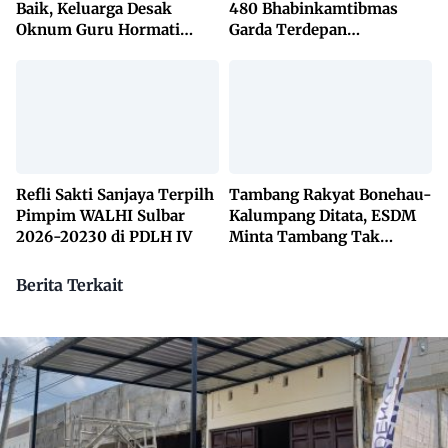
Baik, Keluarga Desak
480 Bhabinkamtibmas
Oknum Guru Hormati
Garda Terdepan
Lembaga Adat Bonehau
Penanggulangan TBC
Lewat KETUK DOORS di
650 Desa
Refli Sakti Sanjaya Terpilh
Tambang Rakyat Bonehau-
Pimpim WALHI Sulbar
Kalumpang Ditata, ESDM
2026-20230 di PDLH IV
Minta Tambang Tak
Dikuasai Pihak Luar
Berita Terkait