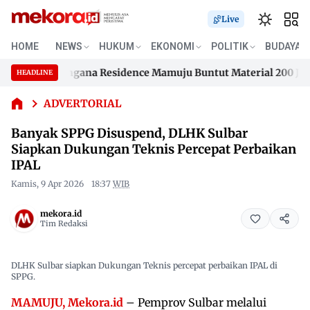
Live
Banyak
SPPG
HOME
NEWS
HUKUM
EKONOMI
POLITIK
BUDAYA
Disuspend,
an Samusengana Residence Mamuju Buntut Material 200 Juta B
DLHK
HEADLINE
Skip
Sulbar
an Samusengana Residence Mamuju Buntut Material 200 Juta B
Siapkan
to
ADVERTORIAL
Dukungan
content
Banyak SPPG Disuspend, DLHK Sulbar
Teknis
Percepat
Siapkan Dukungan Teknis Percepat Perbaikan
Perbaikan
IPAL
IPAL
Kamis, 9 Apr 2026
18:37
WIB
mekora.id
Tim Redaksi
DLHK Sulbar siapkan Dukungan Teknis percepat perbaikan IPAL di
SPPG.
MAMUJU, Mekora.id
– Pemprov Sulbar melalui