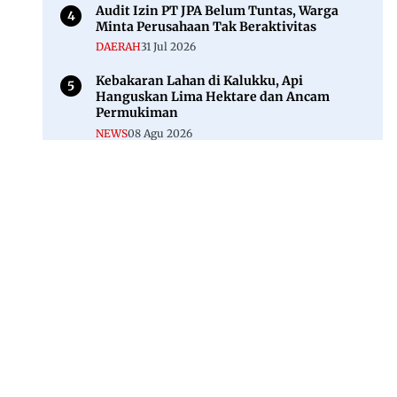
Audit Izin PT JPA Belum Tuntas, Warga
Minta Perusahaan Tak Beraktivitas
DAERAH
31 Jul 2026
Kebakaran Lahan di Kalukku, Api
Hanguskan Lima Hektare dan Ancam
Permukiman
NEWS
08 Agu 2026
Jl. Rajawali, Mamuju, Sulawesi Barat, 91515
082293842888
mekoramedia@gmail.com