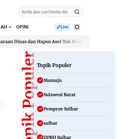
RAH
OPINI
Live
n Dinas dan Hapus Aset Tak Produktif
Refli Sakti Sanjaya 
n Dinas dan Hapus Aset Tak Produktif
Topik Populer
Refli Sakti Sanjaya 
Topik Populer
Mamuju
Sulawesi Barat
Pemprov Sulbar
sulbar
DPRD Sulbar