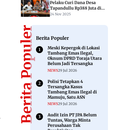
Pelaku Curi Dana Desa
Tapandullu Rp388 Juta di
Mamuju
24 Nov 2025
Berita Populer
Berita Populer
Meski Kepergok di Lokasi
Tambang Emas Ilegal,
Oknum DPRD Toraja Utara
Belum Jadi Tersangka
NEWS
29 Jul 2026
Polisi Tetapkan 4
Tersangka Kasus
Tambang Emas Ilegal di
Mamuju, Satu ASN
NEWS
29 Jul 2026
Audit Izin PT JPA Belum
D
Tuntas, Warga Minta
Perusahaan Tak