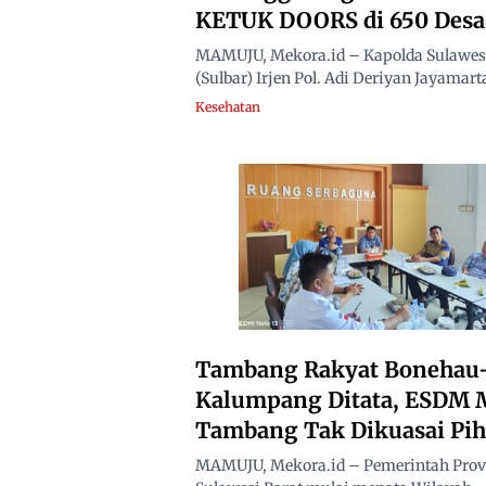
KETUK DOORS di 650 Desa
MAMUJU, Mekora.id – Kapolda Sulawesi
(Sulbar) Irjen Pol. Adi Deriyan Jayamarta
Kesehatan
Tambang Rakyat Bonehau
Kalumpang Ditata, ESDM 
Tambang Tak Dikuasai Pih
MAMUJU, Mekora.id – Pemerintah Prov