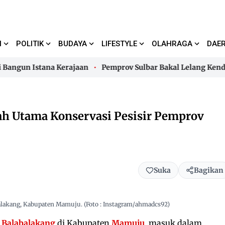
I
POLITIK
BUDAYA
LIFESTYLE
OLAHRAGA
DAE
ngun Istana Kerajaan
Pemprov Sulbar Bakal Lelang Kendaraa
ngun Istana Kerajaan
Pemprov Sulbar Bakal Lelang Kendaraa
ah Utama Konservasi Pesisir Pemprov
Suka
Bagikan
lakang, Kabupaten Mamuju. (Foto : Instagram/ahmadcs92)
n
Balabalakang
di Kabupaten
Mamuju
, masuk dalam