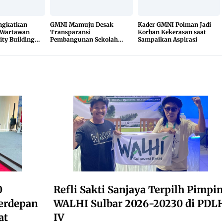
ingkatkan
GMNI Mamuju Desak
Kader GMNI Polman Jadi
 Wartawan
Transparansi
Korban Kekerasan saat
ity Building
Pembangunan Sekolah
Sampaikan Aspirasi
Rakyat, Minta Hasil Uji
Material Dibuka
0
Refli Sakti Sanjaya Terpilh Pimpi
erdepan
WALHI Sulbar 2026-20230 di PDL
at
IV