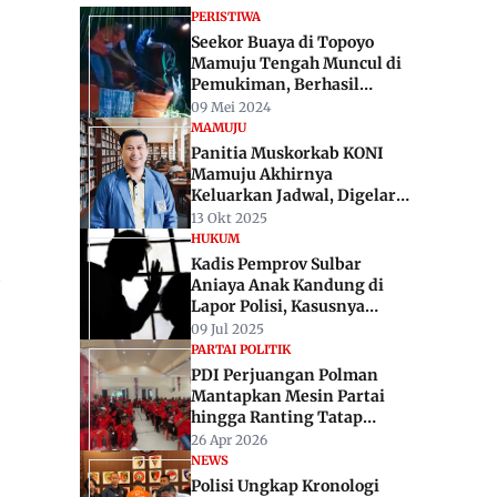
PERISTIWA
Seekor Buaya di Topoyo
Mamuju Tengah Muncul di
Pemukiman, Berhasil
Dievakuasi
09 Mei 2024
MAMUJU
Panitia Muskorkab KONI
Mamuju Akhirnya
Keluarkan Jadwal, Digelar
November 2025
13 Okt 2025
HUKUM
Kadis Pemprov Sulbar
.
Aniaya Anak Kandung di
Lapor Polisi, Kasusnya
Segera Naik Penyidikan
09 Jul 2025
PARTAI POLITIK
PDI Perjuangan Polman
Mantapkan Mesin Partai
hingga Ranting Tatap
Pemilu 2029
26 Apr 2026
NEWS
Polisi Ungkap Kronologi