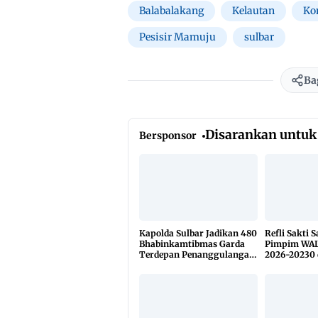
Balabalakang
Kelautan
Ko
Pesisir Mamuju
sulbar
Ba
Disarankan untuk
Bersponsor
Kapolda Sulbar Jadikan 480
Refli Sakti 
Bhabinkamtibmas Garda
Pimpim WAL
Terdepan Penanggulangan
2026-20230 
TBC Lewat KETUK DOORS
di 650 Desa