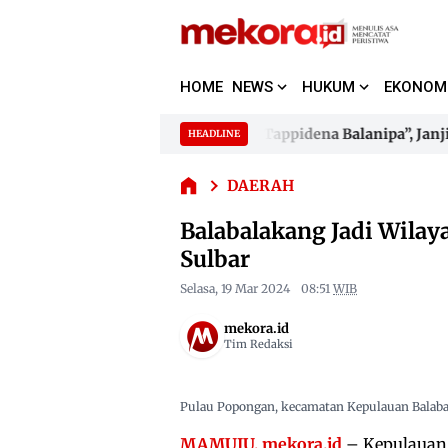
HOME
NEWS
HUKUM
EKONOM
Balabalakang
 Terima Gelar Kehormatan “Sulo Tappidena Balanipa”, Janji Ba
HEADLINE
Jadi Wilayah
Skip
Utama
to
 Terima Gelar Kehormatan “Sulo Tappidena Balanipa”, Janji Ba
Konservasi
DAERAH
content
Pesisir
Balabalakang Jadi Wilay
Pemprov
Sulbar
Sulbar
Selasa, 19 Mar 2024
08:51
WIB
mekora.id
Tim Redaksi
Pulau Popongan, kecamatan Kepulauan Balaba
MAMUJU, mekora.id
– Kepulaua