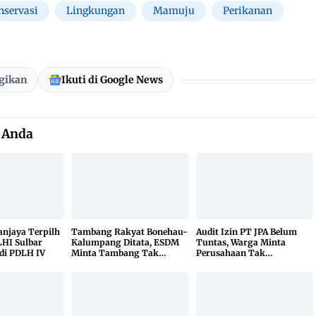
nservasi
Lingkungan
Mamuju
Perikanan
gikan
Ikuti di Google News
 Anda
Sanjaya Terpilh
Tambang Rakyat Bonehau-
Audit Izin PT JPA Belum
HI Sulbar
Kalumpang Ditata, ESDM
Tuntas, Warga Minta
di PDLH IV
Minta Tambang Tak
Perusahaan Tak
Dikuasai Pihak Luar
Beraktivitas