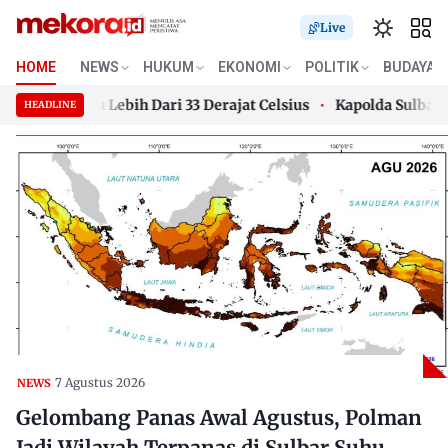
Live
HOME
NEWS
HUKUM
EKONOMI
POLITIK
BUDAYA
bar Suhu Lebih Dari 33 Derajat Celsius
Kapolda Sulbar Jad
HEADLINE
bar Suhu Lebih Dari 33 Derajat Celsius
Skip
Kapolda Sulbar Jad
to
content
7 Agustus 2026
NEWS
Gelombang Panas Awal Agustus, Polman
Jadi Wilayah Terpanas di Sulbar Suhu