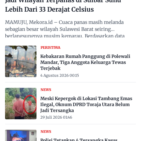
Lebih Dari 33 Derajat Celsius
MAMUJU, Mekora.id – Cuaca panas masih melanda
sebagian besar wilayah Sulawesi Barat seiring
berlangsungnya musim kemarau. Berdasarkan data
Badan Meteorologi,…
PERISTIWA
Kebakaran Rumah Panggung di Polewali
Mandar, Tiga Anggota Keluarga Tewas
Terjebak
4 Agustus 2026 00:15
NEWS
Meski Kepergok di Lokasi Tambang Emas
Ilegal, Oknum DPRD Toraja Utara Belum
Jadi Tersangka
29 Juli 2026 01:46
NEWS
Polisi Tetapkan 4 Tersangka Kasus