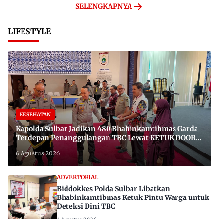
SELENGKAPNYA
LIFESTYLE
KESEHATAN
Kapolda Sulbar Jadikan 480 Bhabinkamtibmas Garda
Terdepan Penanggulangan TBC Lewat KETUK DOORS
di 650 Desa
6 Agustus 2026
ADVERTORIAL
Biddokkes Polda Sulbar Libatkan
Bhabinkamtibmas Ketuk Pintu Warga untuk
Deteksi Dini TBC