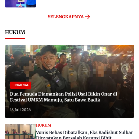
SELENGKAPNYA
HUKUM
KRIMINAL
Dua Pemuda Diamankan Polisi Usai Bikin Onar di
Festival UMKM Mamuju, Satu Bawa Badik
18 Juli 2026
HUKUM
Vonis Bebas Dibatalkan, Eks Kadishut Sulbar
Dinyatakan Bersalah Korupsi Bibit