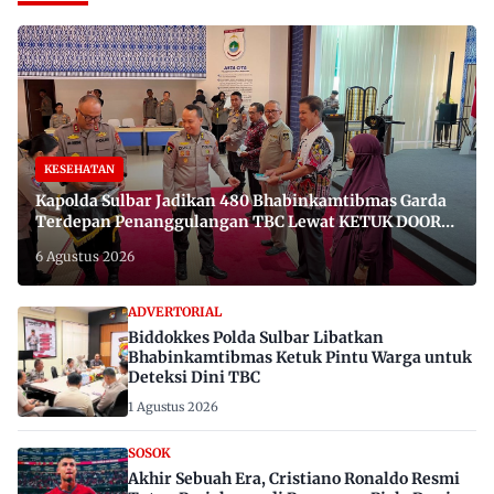
KESEHATAN
Kapolda Sulbar Jadikan 480 Bhabinkamtibmas Garda
Terdepan Penanggulangan TBC Lewat KETUK DOORS
di 650 Desa
6 Agustus 2026
ADVERTORIAL
Biddokkes Polda Sulbar Libatkan
Bhabinkamtibmas Ketuk Pintu Warga untuk
Deteksi Dini TBC
1 Agustus 2026
SOSOK
Akhir Sebuah Era, Cristiano Ronaldo Resmi