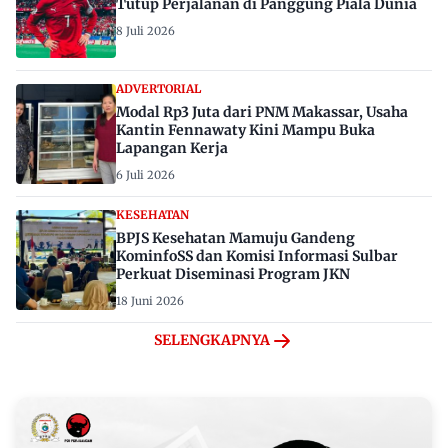
Tutup Perjalanan di Panggung Piala Dunia
8 Juli 2026
ADVERTORIAL
Modal Rp3 Juta dari PNM Makassar, Usaha
Kantin Fennawaty Kini Mampu Buka
Lapangan Kerja
6 Juli 2026
KESEHATAN
BPJS Kesehatan Mamuju Gandeng
KominfoSS dan Komisi Informasi Sulbar
Perkuat Diseminasi Program JKN
18 Juni 2026
SELENGKAPNYA