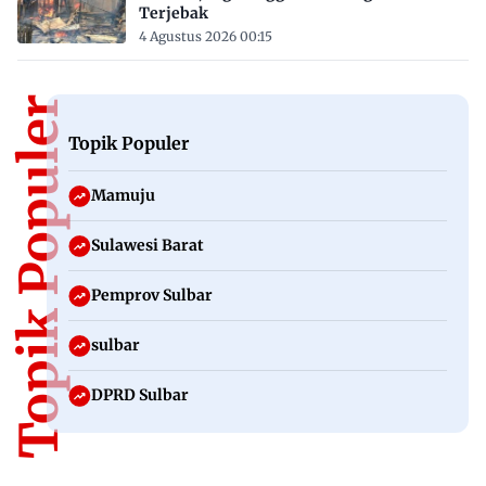
Terjebak
4 Agustus 2026 00:15
Topik Populer
Topik Populer
Mamuju
Sulawesi Barat
Pemprov Sulbar
sulbar
DPRD Sulbar