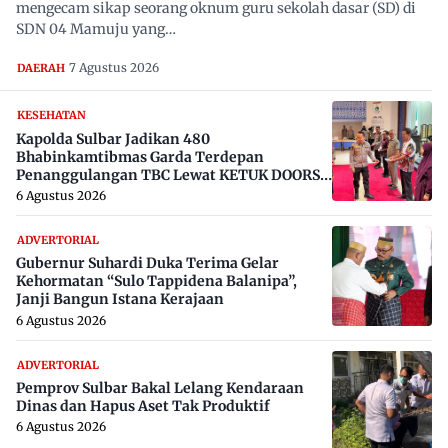
mengecam sikap seorang oknum guru sekolah dasar (SD) di
SDN 04 Mamuju yang…
7 Agustus 2026
DAERAH
KESEHATAN
Kapolda Sulbar Jadikan 480
Bhabinkamtibmas Garda Terdepan
Penanggulangan TBC Lewat KETUK DOORS
di 650 Desa
6 Agustus 2026
ADVERTORIAL
Gubernur Suhardi Duka Terima Gelar
Kehormatan “Sulo Tappidena Balanipa”,
Janji Bangun Istana Kerajaan
6 Agustus 2026
ADVERTORIAL
Pemprov Sulbar Bakal Lelang Kendaraan
Dinas dan Hapus Aset Tak Produktif
6 Agustus 2026