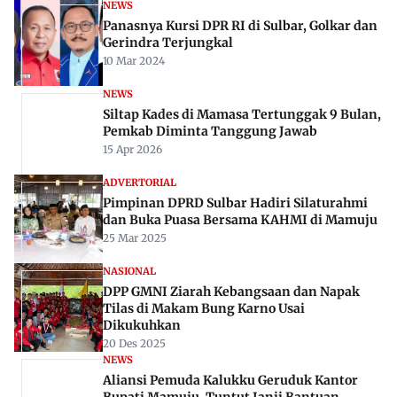
NEWS
Panasnya Kursi DPR RI di Sulbar, Golkar dan
Gerindra Terjungkal
10 Mar 2024
NEWS
Siltap Kades di Mamasa Tertunggak 9 Bulan,
Pemkab Diminta Tanggung Jawab
15 Apr 2026
ADVERTORIAL
Pimpinan DPRD Sulbar Hadiri Silaturahmi
dan Buka Puasa Bersama KAHMI di Mamuju
25 Mar 2025
NASIONAL
DPP GMNI Ziarah Kebangsaan dan Napak
Tilas di Makam Bung Karno Usai
Dikukuhkan
20 Des 2025
NEWS
Aliansi Pemuda Kalukku Geruduk Kantor
Bupati Mamuju, Tuntut Janji Bantuan