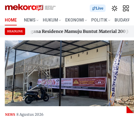
Live
HOME
NEWS
HUKUM
EKONOMI
POLITIK
BUDAYA
 Samusengana Residence Mamuju Buntut Material 200 Juta Bel
HEADLINE
 Samusengana Residence Mamuju Buntut Material 200 Juta Bel
Skip
to
content
8 Agustus 2026
NEWS