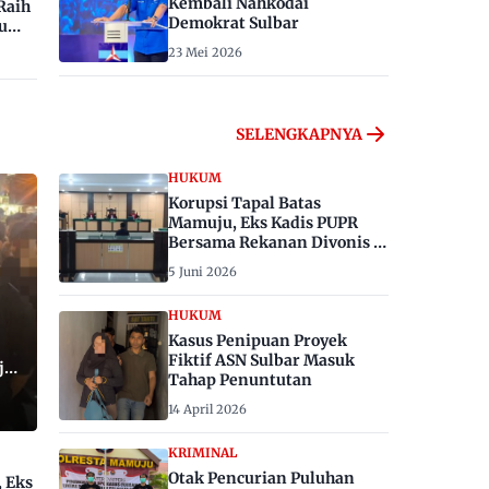
Kembali Nahkodai
Raih
Demokrat Sulbar
u
23 Mei 2026
SELENGKAPNYA
HUKUM
Korupsi Tapal Batas
Mamuju, Eks Kadis PUPR
Bersama Rekanan Divonis 6
dan 8 Tahun Penjara
5 Juni 2026
HUKUM
Kasus Penipuan Proyek
Fiktif ASN Sulbar Masuk
ju,
Tahap Penuntutan
14 April 2026
KRIMINAL
Otak Pencurian Puluhan
, Eks