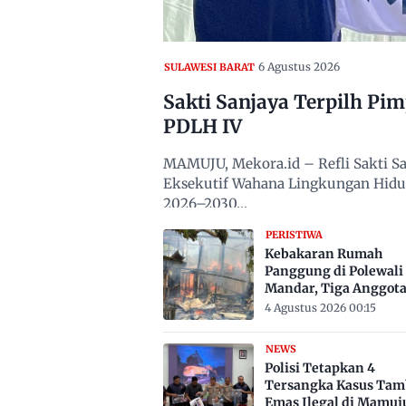
6 Agustus 2026
SULAWESI BARAT
Sakti Sanjaya Terpilh Pi
PDLH IV
MAMUJU, Mekora.id – Refli Sakti San
Eksekutif Wahana Lingkungan Hidup
2026–2030…
PERISTIWA
Kebakaran Rumah
Panggung di Polewali
Mandar, Tiga Anggot
Keluarga Tewas Terje
4 Agustus 2026 00:15
NEWS
Polisi Tetapkan 4
Tersangka Kasus Ta
Emas Ilegal di Mamuj