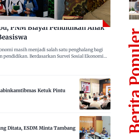
bu, PNM Biayai Pendidikan Anak
Berita Po
Beasiswa
nomi masih menjadi salah satu penghalang bagi
n pendidikan. Berdasarkan Survei Sosial Ekonomi…
habinkamtibmas Ketuk Pintu
ng Ditata, ESDM Minta Tambang