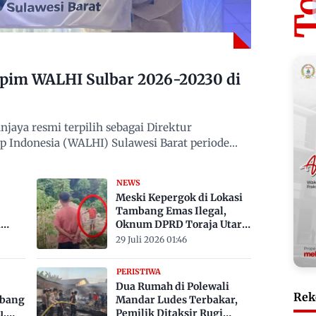
mpim WALHI Sulbar 2026-20230 di
jaya resmi terpilih sebagai Direktur
 Indonesia (WALHI) Sulawesi Barat periode
NEWS
Meski Kepergok di Lokasi
Tambang Emas Ilegal,
a
Oknum DPRD Toraja Utara
bak
Belum Jadi Tersangka
29 Juli 2026 01:46
PERISTIWA
Dua Rumah di Polewali
Rek
mbang
Mandar Ludes Terbakar,
u,
Pemilik Ditaksir Rugi