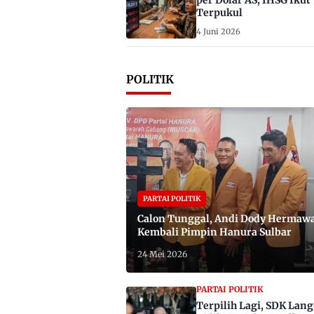
per Dolar AS, IHSG Ikut
Terpukul
4 Juni 2026
POLITIK
PARTAI POLITIK
Calon Tunggal, Andi Dody Hermaw
Kembali Pimpin Hanura Sulbar
24 Mei 2026
PARTAI POLITIK
Terpilih Lagi, SDK Lan