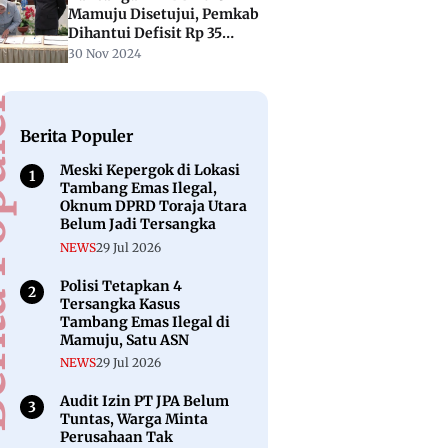
Mamuju Disetujui, Pemkab
Dihantui Defisit Rp 35
Miliar
30 Nov 2024
puler
Berita Populer
Meski Kepergok di Lokasi
Tambang Emas Ilegal,
Oknum DPRD Toraja Utara
Belum Jadi Tersangka
NEWS
29 Jul 2026
Polisi Tetapkan 4
Tersangka Kasus
Tambang Emas Ilegal di
Mamuju, Satu ASN
NEWS
29 Jul 2026
Audit Izin PT JPA Belum
Tuntas, Warga Minta
Perusahaan Tak