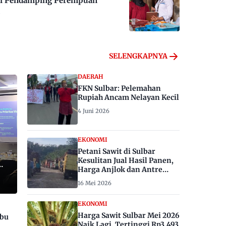
 Jadi Pendamping Perempuan
SELENGKAPNYA
DAERAH
FKN Sulbar: Pelemahan
Rupiah Ancam Nelayan Kecil
4 Juni 2026
EKONOMI
Petani Sawit di Sulbar
Kesulitan Jual Hasil Panen,
Harga Anjlok dan Antre
Berhari-hari
16 Mei 2026
EKONOMI
Harga Sawit Sulbar Mei 2026
ibu
Naik Lagi, Tertinggi Rp3.493