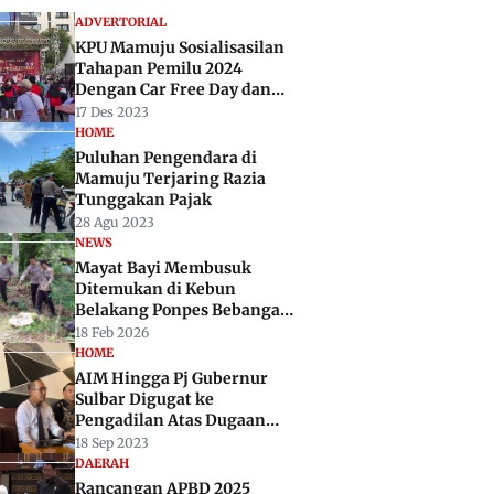
ADVERTORIAL
KPU Mamuju Sosialisasilan
Tahapan Pemilu 2024
Dengan Car Free Day dan
Senam Jingle
17 Des 2023
HOME
Puluhan Pengendara di
Mamuju Terjaring Razia
Tunggakan Pajak
28 Agu 2023
NEWS
Mayat Bayi Membusuk
Ditemukan di Kebun
Belakang Ponpes Bebanga
Kalukku
18 Feb 2026
HOME
AIM Hingga Pj Gubernur
Sulbar Digugat ke
Pengadilan Atas Dugaan
Perbuatan Melawan Hukum
18 Sep 2023
DAERAH
Rancangan APBD 2025