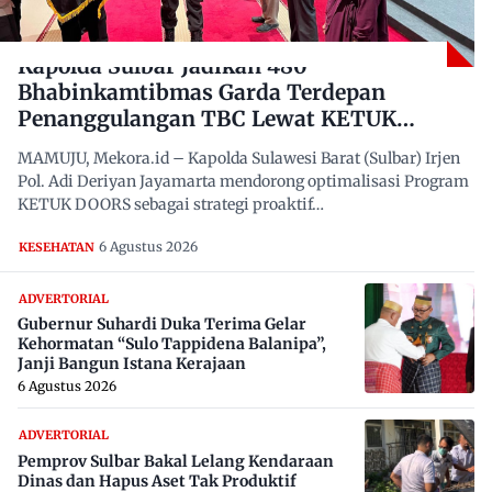
Kapolda Sulbar Jadikan 480
Bhabinkamtibmas Garda Terdepan
Penanggulangan TBC Lewat KETUK
DOORS di 650 Desa
MAMUJU, Mekora.id – Kapolda Sulawesi Barat (Sulbar) Irjen
Pol. Adi Deriyan Jayamarta mendorong optimalisasi Program
KETUK DOORS sebagai strategi proaktif…
6 Agustus 2026
KESEHATAN
ADVERTORIAL
Gubernur Suhardi Duka Terima Gelar
Kehormatan “Sulo Tappidena Balanipa”,
Janji Bangun Istana Kerajaan
6 Agustus 2026
ADVERTORIAL
Pemprov Sulbar Bakal Lelang Kendaraan
Dinas dan Hapus Aset Tak Produktif