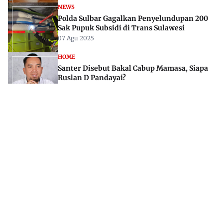
NEWS
Polda Sulbar Gagalkan Penyelundupan 200
Sak Pupuk Subsidi di Trans Sulawesi
07 Agu 2025
HOME
Santer Disebut Bakal Cabup Mamasa, Siapa
Ruslan D Pandayai?
28 Feb 2024
Jl. Rajawali, Mamuju, Sulawesi Barat, 91515
082293842888
mekoramedia@gmail.com