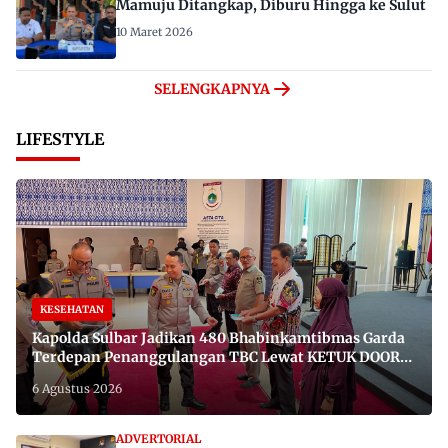
Mamuju Ditangkap, Diburu Hingga ke Sulut
10 Maret 2026
SELENGKAPNYA
LIFESTYLE
KESEHATAN
Kapolda Sulbar Jadikan 480 Bhabinkamtibmas Garda
Terdepan Penanggulangan TBC Lewat KETUK DOORS
di 650 Desa
6 Agustus 2026
ADVERTORIAL