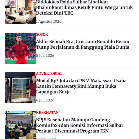
Biddokkes Polda Sulbar Libatkan
Bhabinkamtibmas Ketuk Pintu Warga untuk
Deteksi Dini TBC
1 Agustus 2026
SOSOK
Akhir Sebuah Era, Cristiano Ronaldo Resmi
Tutup Perjalanan di Panggung Piala Dunia
8 Juli 2026
ADVERTORIAL
Modal Rp3 Juta dari PNM Makassar, Usaha
Kantin Fennawaty Kini Mampu Buka
Lapangan Kerja
6 Juli 2026
KESEHATAN
BPJS Kesehatan Mamuju Gandeng
KominfoSS dan Komisi Informasi Sulbar
Perkuat Diseminasi Program JKN