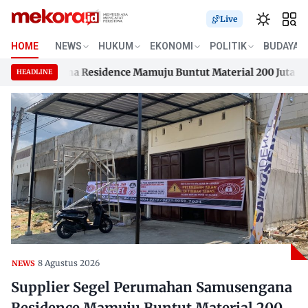
Live
HOME
NEWS
HUKUM
EKONOMI
POLITIK
BUDAYA
amusengana Residence Mamuju Buntut Material 200 Juta Belum
HEADLINE
amusengana Residence Mamuju Buntut Material 200 Juta Belum
Skip
to
content
8 Agustus 2026
NEWS
Supplier Segel Perumahan Samusengana
Residence Mamuju Buntut Material 200