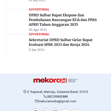
Rekomendasi Untuk Anda
HUKUM
Arena Sabung Ayam di Kalukku Mamuju
Digerebek Polisi
20 Jan 2024
NEWS
Meluas, Mahasiswa Hukum Unsulbar
Deklarasi Tolak Tambang di Karossa dan
Kalukku
11 Mei 2025
POLITIK
Demokrat Segera Copot Baliho Anis di
Mamuju
01 Sep 2023