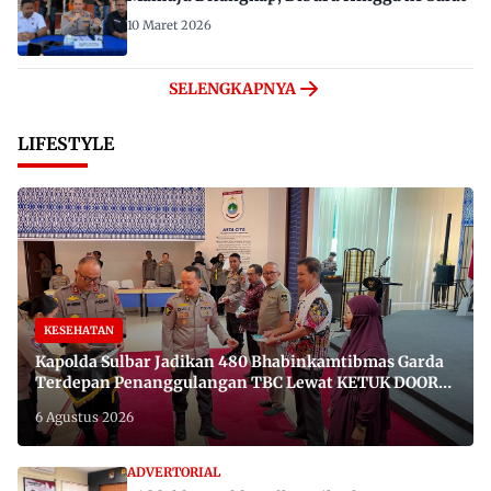
10 Maret 2026
SELENGKAPNYA
LIFESTYLE
KESEHATAN
Kapolda Sulbar Jadikan 480 Bhabinkamtibmas Garda
Terdepan Penanggulangan TBC Lewat KETUK DOORS
di 650 Desa
6 Agustus 2026
ADVERTORIAL