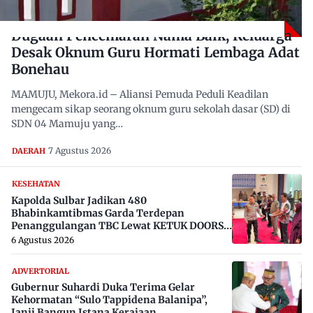
Dugaan Pencemaran Nama Baik, Keluarga
Desak Oknum Guru Hormati Lembaga Adat
Bonehau
MAMUJU, Mekora.id – Aliansi Pemuda Peduli Keadilan
mengecam sikap seorang oknum guru sekolah dasar (SD) di
SDN 04 Mamuju yang…
7 Agustus 2026
DAERAH
KESEHATAN
Kapolda Sulbar Jadikan 480
Bhabinkamtibmas Garda Terdepan
Penanggulangan TBC Lewat KETUK DOORS
di 650 Desa
6 Agustus 2026
ADVERTORIAL
Gubernur Suhardi Duka Terima Gelar
Kehormatan “Sulo Tappidena Balanipa”,
Janji Bangun Istana Kerajaan