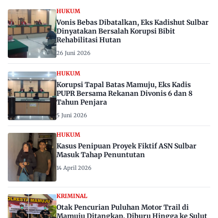
HUKUM
Vonis Bebas Dibatalkan, Eks Kadishut Sulbar
Dinyatakan Bersalah Korupsi Bibit
Rehabilitasi Hutan
26 Juni 2026
HUKUM
Korupsi Tapal Batas Mamuju, Eks Kadis
PUPR Bersama Rekanan Divonis 6 dan 8
Tahun Penjara
5 Juni 2026
HUKUM
Kasus Penipuan Proyek Fiktif ASN Sulbar
Masuk Tahap Penuntutan
14 April 2026
KRIMINAL
Otak Pencurian Puluhan Motor Trail di
Mamuju Ditangkap, Diburu Hingga ke Sulut