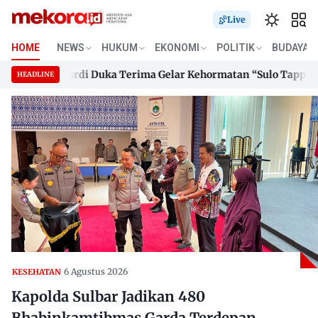
Live
HOME
NEWS
HUKUM
EKONOMI
POLITIK
BUDAYA
rnur Suhardi Duka Terima Gelar Kehormatan “Sulo Tappidena Ba
HEADLINE
rnur Suhardi Duka Terima Gelar Kehormatan “Sulo Tappidena Ba
Skip
to
content
6 Agustus 2026
KESEHATAN
Kapolda Sulbar Jadikan 480
Bhabinkamtibmas Garda Terdepan