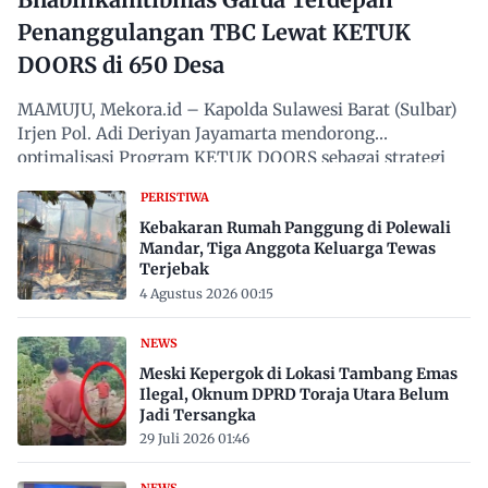
Penanggulangan TBC Lewat KETUK
DOORS di 650 Desa
MAMUJU, Mekora.id – Kapolda Sulawesi Barat (Sulbar)
Irjen Pol. Adi Deriyan Jayamarta mendorong
optimalisasi Program KETUK DOORS sebagai strategi
proaktif…
PERISTIWA
Kebakaran Rumah Panggung di Polewali
Mandar, Tiga Anggota Keluarga Tewas
Terjebak
4 Agustus 2026 00:15
NEWS
Meski Kepergok di Lokasi Tambang Emas
Ilegal, Oknum DPRD Toraja Utara Belum
Jadi Tersangka
29 Juli 2026 01:46
NEWS