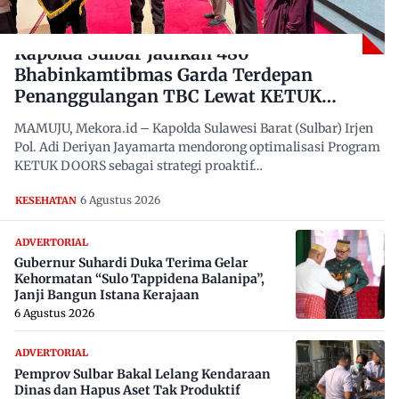
Kapolda Sulbar Jadikan 480
Bhabinkamtibmas Garda Terdepan
Penanggulangan TBC Lewat KETUK
DOORS di 650 Desa
MAMUJU, Mekora.id – Kapolda Sulawesi Barat (Sulbar) Irjen
Pol. Adi Deriyan Jayamarta mendorong optimalisasi Program
KETUK DOORS sebagai strategi proaktif…
6 Agustus 2026
KESEHATAN
ADVERTORIAL
Gubernur Suhardi Duka Terima Gelar
Kehormatan “Sulo Tappidena Balanipa”,
Janji Bangun Istana Kerajaan
6 Agustus 2026
ADVERTORIAL
Pemprov Sulbar Bakal Lelang Kendaraan
Dinas dan Hapus Aset Tak Produktif