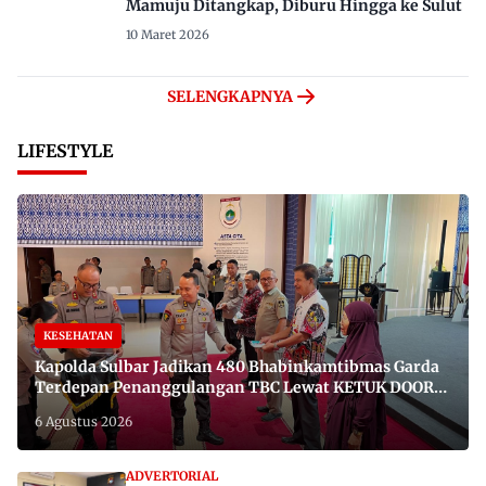
Mamuju Ditangkap, Diburu Hingga ke Sulut
10 Maret 2026
SELENGKAPNYA
LIFESTYLE
KESEHATAN
Kapolda Sulbar Jadikan 480 Bhabinkamtibmas Garda
Terdepan Penanggulangan TBC Lewat KETUK DOORS
di 650 Desa
6 Agustus 2026
ADVERTORIAL