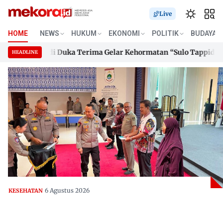
Live
HOME
NEWS
HUKUM
EKONOMI
POLITIK
BUDAYA
r Suhardi Duka Terima Gelar Kehormatan “Sulo Tappidena Balan
HEADLINE
r Suhardi Duka Terima Gelar Kehormatan “Sulo Tappidena Balan
Skip
to
content
6 Agustus 2026
KESEHATAN