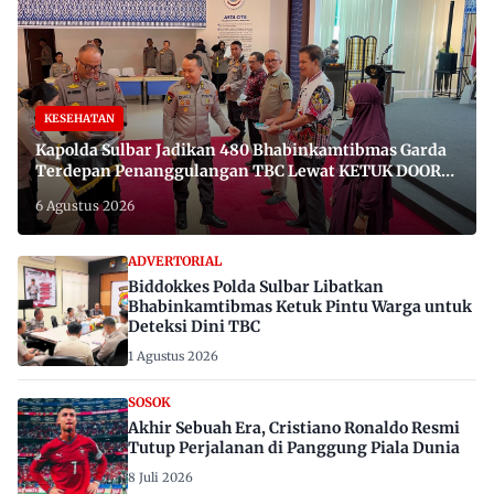
KESEHATAN
Kapolda Sulbar Jadikan 480 Bhabinkamtibmas Garda
Terdepan Penanggulangan TBC Lewat KETUK DOORS
di 650 Desa
6 Agustus 2026
ADVERTORIAL
Biddokkes Polda Sulbar Libatkan
Bhabinkamtibmas Ketuk Pintu Warga untuk
Deteksi Dini TBC
1 Agustus 2026
SOSOK
Akhir Sebuah Era, Cristiano Ronaldo Resmi
Tutup Perjalanan di Panggung Piala Dunia
8 Juli 2026