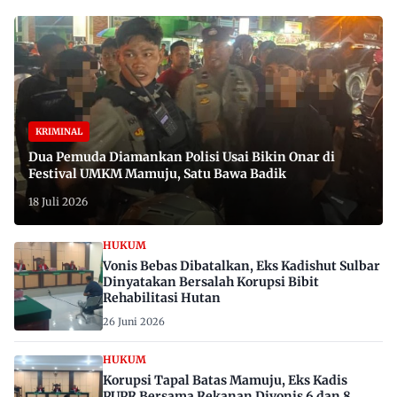
KRIMINAL
Dua Pemuda Diamankan Polisi Usai Bikin Onar di
Festival UMKM Mamuju, Satu Bawa Badik
18 Juli 2026
HUKUM
Vonis Bebas Dibatalkan, Eks Kadishut Sulbar
Dinyatakan Bersalah Korupsi Bibit
Rehabilitasi Hutan
26 Juni 2026
HUKUM
Korupsi Tapal Batas Mamuju, Eks Kadis
PUPR Bersama Rekanan Divonis 6 dan 8