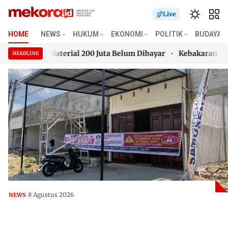
Live
HOME
NEWS
HUKUM
EKONOMI
POLITIK
BUDAYA
Buntut Material 200 Juta Belum Dibayar
Kebakaran Lahan 
HEADLINE
Buntut Material 200 Juta Belum Dibayar
Skip
Kebakaran Lahan 
to
content
8 Agustus 2026
NEWS