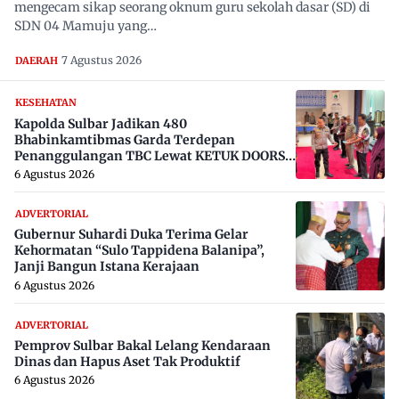
mengecam sikap seorang oknum guru sekolah dasar (SD) di
SDN 04 Mamuju yang…
7 Agustus 2026
DAERAH
KESEHATAN
Kapolda Sulbar Jadikan 480
Bhabinkamtibmas Garda Terdepan
Penanggulangan TBC Lewat KETUK DOORS
di 650 Desa
6 Agustus 2026
ADVERTORIAL
Gubernur Suhardi Duka Terima Gelar
Kehormatan “Sulo Tappidena Balanipa”,
Janji Bangun Istana Kerajaan
6 Agustus 2026
ADVERTORIAL
Pemprov Sulbar Bakal Lelang Kendaraan
Dinas dan Hapus Aset Tak Produktif
6 Agustus 2026