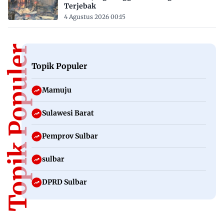
Terjebak
4 Agustus 2026 00:15
Topik Populer
Topik Populer
Mamuju
Sulawesi Barat
Pemprov Sulbar
sulbar
DPRD Sulbar