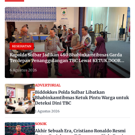
KESEHATAN
Kapolda Sulbar Jadikan 480 Bhabinkamtibmas Garda
Terdepan Penanggulangan TBC Lewat KETUK DOORS
di 650 Desa
6 Agustus 2026
ADVERTORIAL
Biddokkes Polda Sulbar Libatkan
Bhabinkamtibmas Ketuk Pintu Warga untuk
Deteksi Dini TBC
1 Agustus 2026
SOSOK
Akhir Sebuah Era, Cristiano Ronaldo Resmi