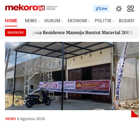
Live
HOME
NEWS
HUKUM
EKONOMI
POLITIK
BUDAYA
 Samusengana Residence Mamuju Buntut Material 200 Juta Bel
HEADLINE
 Samusengana Residence Mamuju Buntut Material 200 Juta Bel
Skip
to
content
8 Agustus 2026
NEWS