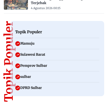
Terjebak
4 Agustus 2026 00:15
Topik Populer
Topik Populer
Mamuju
Sulawesi Barat
Pemprov Sulbar
sulbar
DPRD Sulbar