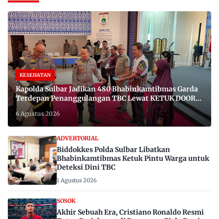
KESEHATAN
Kapolda Sulbar Jadikan 480 Bhabinkamtibmas Garda
Terdepan Penanggulangan TBC Lewat KETUK DOORS
di 650 Desa
6 Agustus 2026
ADVERTORIAL
Biddokkes Polda Sulbar Libatkan
Bhabinkamtibmas Ketuk Pintu Warga untuk
Deteksi Dini TBC
1 Agustus 2026
SOSOK
Akhir Sebuah Era, Cristiano Ronaldo Resmi