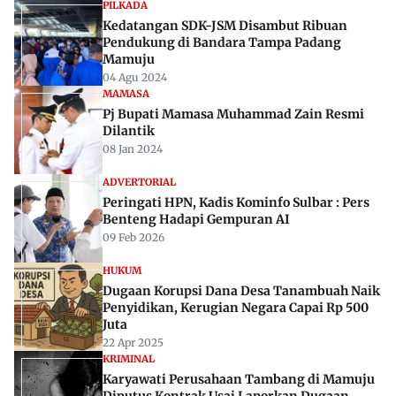
PILKADA
Kedatangan SDK-JSM Disambut Ribuan
Pendukung di Bandara Tampa Padang
Mamuju
04 Agu 2024
MAMASA
Pj Bupati Mamasa Muhammad Zain Resmi
Dilantik
08 Jan 2024
ADVERTORIAL
Peringati HPN, Kadis Kominfo Sulbar : Pers
Benteng Hadapi Gempuran AI
09 Feb 2026
HUKUM
Dugaan Korupsi Dana Desa Tanambuah Naik
Penyidikan, Kerugian Negara Capai Rp 500
Juta
22 Apr 2025
KRIMINAL
Karyawati Perusahaan Tambang di Mamuju
Diputus Kontrak Usai Laporkan Dugaan