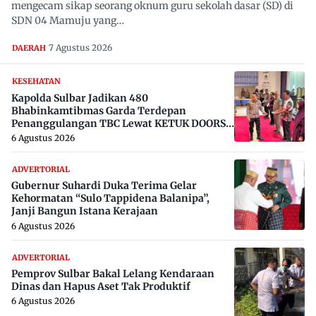
mengecam sikap seorang oknum guru sekolah dasar (SD) di
SDN 04 Mamuju yang…
7 Agustus 2026
DAERAH
KESEHATAN
Kapolda Sulbar Jadikan 480
Bhabinkamtibmas Garda Terdepan
Penanggulangan TBC Lewat KETUK DOORS
di 650 Desa
6 Agustus 2026
ADVERTORIAL
Gubernur Suhardi Duka Terima Gelar
Kehormatan “Sulo Tappidena Balanipa”,
Janji Bangun Istana Kerajaan
6 Agustus 2026
ADVERTORIAL
Pemprov Sulbar Bakal Lelang Kendaraan
Dinas dan Hapus Aset Tak Produktif
6 Agustus 2026