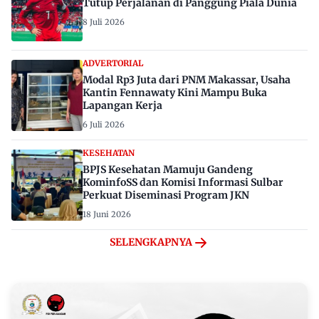
Tutup Perjalanan di Panggung Piala Dunia
8 Juli 2026
ADVERTORIAL
Modal Rp3 Juta dari PNM Makassar, Usaha
Kantin Fennawaty Kini Mampu Buka
Lapangan Kerja
6 Juli 2026
KESEHATAN
BPJS Kesehatan Mamuju Gandeng
KominfoSS dan Komisi Informasi Sulbar
Perkuat Diseminasi Program JKN
18 Juni 2026
SELENGKAPNYA