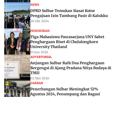
NEWS
DPRD Sulbar Temukan Siasat Kotor
Pengajuan Izin Tambang Pasir di Kalukku
26 Okt 2024
PENDIDIKAN
Tiga Mahasiswa Pascasarjana UNY Sabet
Penghargaan Riset di Chulalongkorn
University Thailand
01 Jun 2026
ADVERTORIAL
Anjungan Sulbar Raih Dua Penghargaan
Bergengsi di Ajang Pradana Nitya Budaya di
TMII
02 Mei 2026
DAERAH
Penerbangan Sulbar Meningkat 52%
Agustus 2024, Penumpang dan Bagasi
Terdongkrak
01 Okt 2024