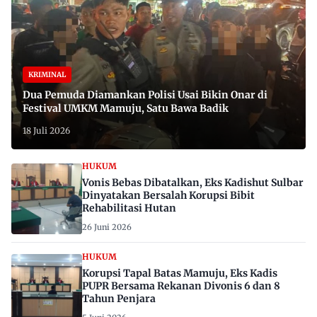
KRIMINAL
Dua Pemuda Diamankan Polisi Usai Bikin Onar di
Festival UMKM Mamuju, Satu Bawa Badik
18 Juli 2026
HUKUM
Vonis Bebas Dibatalkan, Eks Kadishut Sulbar
Dinyatakan Bersalah Korupsi Bibit
Rehabilitasi Hutan
26 Juni 2026
HUKUM
Korupsi Tapal Batas Mamuju, Eks Kadis
PUPR Bersama Rekanan Divonis 6 dan 8
Tahun Penjara