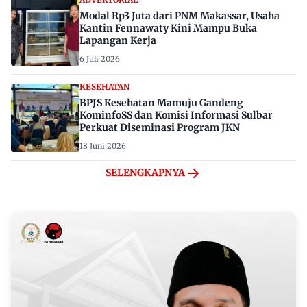
ADVERTORIAL
Modal Rp3 Juta dari PNM Makassar, Usaha
Kantin Fennawaty Kini Mampu Buka
Lapangan Kerja
6 Juli 2026
KESEHATAN
BPJS Kesehatan Mamuju Gandeng
KominfoSS dan Komisi Informasi Sulbar
Perkuat Diseminasi Program JKN
18 Juni 2026
SELENGKAPNYA