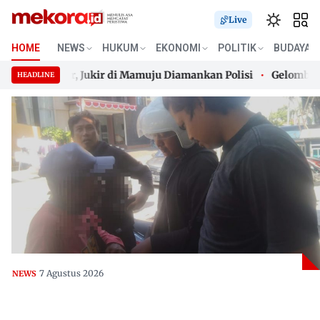
Live
HOME
NEWS
HUKUM
EKONOMI
POLITIK
BUDAYA
r Parkir, Jukir di Mamuju Diamankan Polisi
Gelombang Pana
HEADLINE
r Parkir, Jukir di Mamuju Diamankan Polisi
Skip
Gelombang Pana
to
content
7 Agustus 2026
NEWS