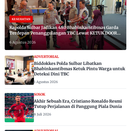
KESEHATAN
Kapolda Sulbar Jadikan 480 Bhabinkamtibmas Garda
Terdepan Penanggulangan TBC Lewat KETUK DOORS
di 650 Desa
6 Agustus 2026
ADVERTORIAL
Biddokkes Polda Sulbar Libatkan
Bhabinkamtibmas Ketuk Pintu Warga untuk
Deteksi Dini TBC
1 Agustus 2026
SOSOK
Akhir Sebuah Era, Cristiano Ronaldo Resmi
Tutup Perjalanan di Panggung Piala Dunia
8 Juli 2026