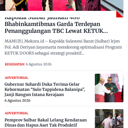
Kapolda Sulbar Jadikan 480
Bhabinkamtibmas Garda Terdepan
Penanggulangan TBC Lewat KETUK
DOORS di 650 Desa
MAMUJU, Mekora.id – Kapolda Sulawesi Barat (Sulbar) Irjen
Pol. Adi Deriyan Jayamarta mendorong optimalisasi Program
KETUK DOORS sebagai strategi proaktif…
6 Agustus 2026
KESEHATAN
ADVERTORIAL
Gubernur Suhardi Duka Terima Gelar
Kehormatan “Sulo Tappidena Balanipa”,
Janji Bangun Istana Kerajaan
6 Agustus 2026
ADVERTORIAL
Pemprov Sulbar Bakal Lelang Kendaraan
Dinas dan Hapus Aset Tak Produktif