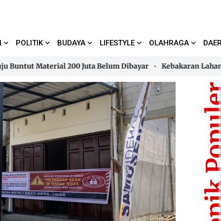
I
POLITIK
BUDAYA
LIFESTYLE
OLAHRAGA
DAE
t Material 200 Juta Belum Dibayar
Kebakaran Lahan di Ka
t Material 200 Juta Belum Dibayar
Kebakaran Lahan di Ka
Topik Pop