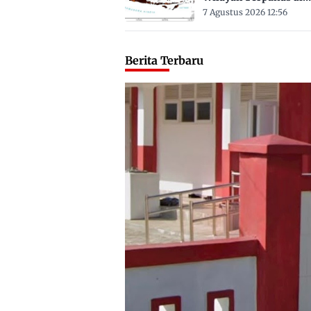
Sulbar Suhu Lebih Dar
7 Agustus 2026 12:56
Derajat Celsius
Berita Terbaru