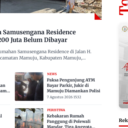
n Samusengana Residence
200 Juta Belum Dibayar
mahan Samusengana Residence di Jalan H.
Kecamatan Mamuju, Kabupaten Mamuju,
NEWS
Paksa Pengunjung ATM
kan
Bayar Parkir, Jukir di
cam
Mamuju Diamankan Polisi
7 Agustus 2026 15:32
PERISTIWA
l
Kebakaran Rumah
Rek
Panggung di Polewali
Mandar, Tiga Anggota