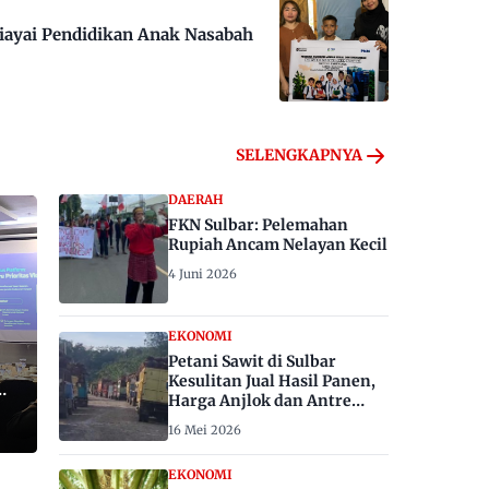
iayai Pendidikan Anak Nasabah
SELENGKAPNYA
DAERAH
FKN Sulbar: Pelemahan
Rupiah Ancam Nelayan Kecil
4 Juni 2026
EKONOMI
Petani Sawit di Sulbar
Kesulitan Jual Hasil Panen,
Harga Anjlok dan Antre
Berhari-hari
16 Mei 2026
EKONOMI