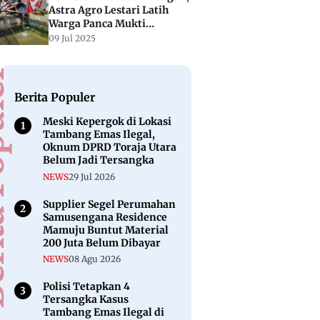
Astra Agro Lestari Latih
Warga Panca Mukti
Donggala dengan Budidaya
09 Jul 2025
Ikan Lele
puler
Berita Populer
Meski Kepergok di Lokasi
Tambang Emas Ilegal,
Oknum DPRD Toraja Utara
Belum Jadi Tersangka
NEWS
29 Jul 2026
Supplier Segel Perumahan
Samusengana Residence
Mamuju Buntut Material
200 Juta Belum Dibayar
NEWS
08 Agu 2026
Polisi Tetapkan 4
Tersangka Kasus
Tambang Emas Ilegal di