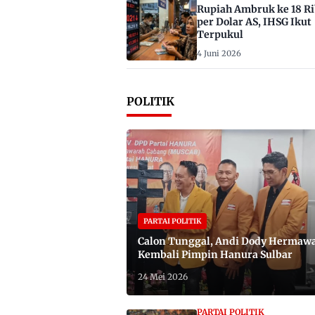
Rupiah Ambruk ke 18 R
per Dolar AS, IHSG Ikut
Terpukul
4 Juni 2026
POLITIK
PARTAI POLITIK
Calon Tunggal, Andi Dody Hermaw
Kembali Pimpin Hanura Sulbar
24 Mei 2026
PARTAI POLITIK