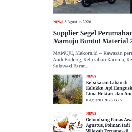
8 Agustus 2026
NEWS
Supplier Segel Perumaha
Mamuju Buntut Material 
MAMUJU, Mekora.id – Kawasan peru
Andi Endeng, Kelurahan Karema, 
Sulawesi Barat,…
NEWS
Kebakaran Lahan di
Kalukku, Api Hangus
Lima Hektare dan An
Permukiman
8 Agustus 2026 13:26
NEWS
Gelombang Panas Awa
Agustus, Polman Jadi
Wilayah Terpanas di