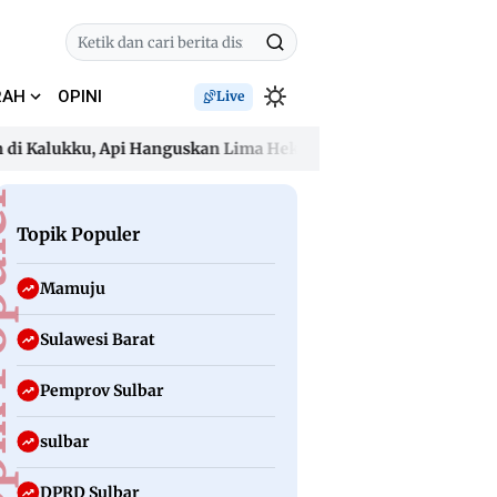
RAH
OPINI
Live
lukku, Api Hanguskan Lima Hektare dan Ancam Permukiman
lukku, Api Hanguskan Lima Hektare dan Ancam Permukiman
uler
Topik Populer
Mamuju
Sulawesi Barat
Pemprov Sulbar
sulbar
DPRD Sulbar