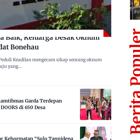
Berita Po
 Baik, Keluarga Desak Oknum
dat Bonehau
Peduli Keadilan mengecam sikap seorang oknum
muju yang…
nkamtibmas Garda Terdepan
DOORS di 650 Desa
ar Kehormatan “Sulo Tappidena