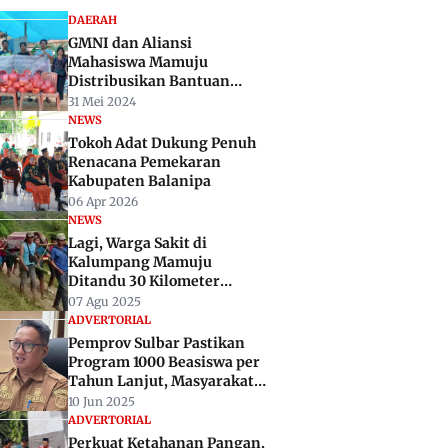
DAERAH
GMNI dan Aliansi
Mahasiswa Mamuju
Distribusikan Bantuan
Untuk Korban Tanah
31 Mei 2024
Longsor di Mamasa
NEWS
Tokoh Adat Dukung Penuh
Renacana Pemekaran
Kabupaten Balanipa
06 Apr 2026
NEWS
Lagi, Warga Sakit di
Kalumpang Mamuju
Ditandu 30 Kilometer
Karena Akses Jalan Rusak
07 Agu 2025
ADVERTORIAL
Pemprov Sulbar Pastikan
Program 1000 Beasiswa per
Tahun Lanjut, Masyarakat
Diminta Tak Ragu Daftar
10 Jun 2025
ADVERTORIAL
Perkuat Ketahanan Pangan,