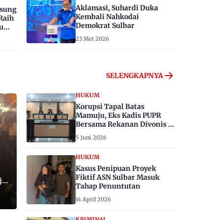
Aklamasi, Suhardi Duka
gsung
Kembali Nahkodai
Raih
Demokrat Sulbar
u
23 Mei 2026
SELENGKAPNYA
HUKUM
Korupsi Tapal Batas
Mamuju, Eks Kadis PUPR
Bersama Rekanan Divonis 6
dan 8 Tahun Penjara
5 Juni 2026
HUKUM
Kasus Penipuan Proyek
Fiktif ASN Sulbar Masuk
ju,
Tahap Penuntutan
14 April 2026
KRIMINAL