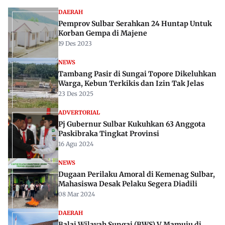
DAERAH
Pemprov Sulbar Serahkan 24 Huntap Untuk
Korban Gempa di Majene
19 Des 2023
NEWS
Tambang Pasir di Sungai Topore Dikeluhkan
Warga, Kebun Terkikis dan Izin Tak Jelas
23 Des 2025
ADVERTORIAL
Pj Gubernur Sulbar Kukuhkan 63 Anggota
Paskibraka Tingkat Provinsi
16 Agu 2024
NEWS
Dugaan Perilaku Amoral di Kemenag Sulbar,
Mahasiswa Desak Pelaku Segera Diadili
08 Mar 2024
DAERAH
Balai Wilayah Sungai (BWS) V Mamuju di