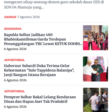
mengecam sikap seorang oknum guru sekolah dasar (SD) di
SDN 04 Mamuju yang…
7 Agustus 2026
DAERAH
KESEHATAN
Kapolda Sulbar Jadikan 480
Bhabinkamtibmas Garda Terdepan
Penanggulangan TBC Lewat KETUK DOORS
di 650 Desa
6 Agustus 2026
ADVERTORIAL
Gubernur Suhardi Duka Terima Gelar
Kehormatan “Sulo Tappidena Balanipa”,
Janji Bangun Istana Kerajaan
6 Agustus 2026
ADVERTORIAL
Pemprov Sulbar Bakal Lelang Kendaraan
Dinas dan Hapus Aset Tak Produktif
6 Agustus 2026