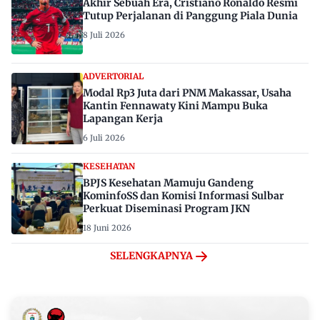
Akhir Sebuah Era, Cristiano Ronaldo Resmi
Tutup Perjalanan di Panggung Piala Dunia
8 Juli 2026
ADVERTORIAL
Modal Rp3 Juta dari PNM Makassar, Usaha
Kantin Fennawaty Kini Mampu Buka
Lapangan Kerja
6 Juli 2026
KESEHATAN
BPJS Kesehatan Mamuju Gandeng
KominfoSS dan Komisi Informasi Sulbar
Perkuat Diseminasi Program JKN
18 Juni 2026
SELENGKAPNYA