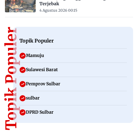
Terjebak
4 Agustus 2026 00:15
Topik Populer
Topik Populer
Mamuju
Sulawesi Barat
Pemprov Sulbar
sulbar
DPRD Sulbar