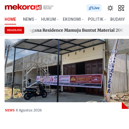
Live
HOME
NEWS
HUKUM
EKONOMI
POLITIK
BUDAYA
n Samusengana Residence Mamuju Buntut Material 200 Juta Be
HEADLINE
n Samusengana Residence Mamuju Buntut Material 200 Juta Be
Skip
to
content
8 Agustus 2026
NEWS