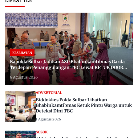
LIFESTYLE
KESEHATAN
Kapolda Sulbar Jadikan 480 Bhabinkamtibmas Garda
Terdepan Penanggulangan TBC Lewat KETUK DOORS
di 650 Desa
6 Agustus 2026
ADVERTORIAL
Biddokkes Polda Sulbar Libatkan
Bhabinkamtibmas Ketuk Pintu Warga untuk
Deteksi Dini TBC
1 Agustus 2026
SOSOK