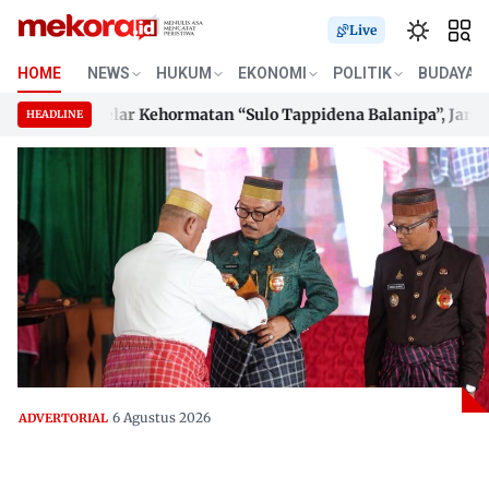
Live
HOME
NEWS
HUKUM
EKONOMI
POLITIK
BUDAYA
erima Gelar Kehormatan “Sulo Tappidena Balanipa”, Janji Bang
HEADLINE
erima Gelar Kehormatan “Sulo Tappidena Balanipa”, Janji Bang
Skip
to
content
6 Agustus 2026
ADVERTORIAL