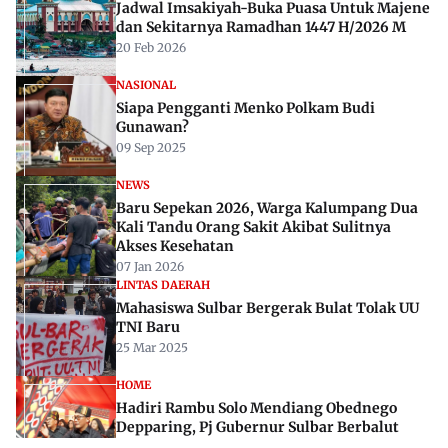
Jadwal Imsakiyah-Buka Puasa Untuk Majene
dan Sekitarnya Ramadhan 1447 H/2026 M
20 Feb 2026
NASIONAL
Siapa Pengganti Menko Polkam Budi
Gunawan?
09 Sep 2025
NEWS
Baru Sepekan 2026, Warga Kalumpang Dua
Kali Tandu Orang Sakit Akibat Sulitnya
Akses Kesehatan
07 Jan 2026
LINTAS DAERAH
Mahasiswa Sulbar Bergerak Bulat Tolak UU
TNI Baru
25 Mar 2025
HOME
Hadiri Rambu Solo Mendiang Obednego
Depparing, Pj Gubernur Sulbar Berbalut
Pakaian Adat Mamasa