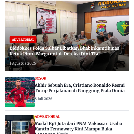
ADVERTORIAL
Biddokkes Polda Sulbar Libatkan Bhabinkamtibmas
Ketuk Pintu Warga untuk Deteksi Dini TBC
1 Agustus 2026
SOSOK
Akhir Sebuah Era, Cristiano Ronaldo Resmi
Tutup Perjalanan di Panggung Piala Dunia
8 Juli 2026
ADVERTORIAL
Modal Rp3 Juta dari PNM Makassar, Usaha
Kantin Fennawaty Kini Mampu Buka