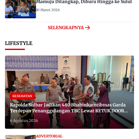
Mamuju Ditangkap, Diburu Hingga ke Sulut
10 Maret 2026
SELENGKAPNYA
LIFESTYLE
KESEHATAN
Kapolda Sulbar Jadikan 480 Bhabinkamtibmas Garda
Terdepan Penanggulangan TBC Lewat KETUK DOORS
di 650 Desa
6 Agustus 2026
ADVERTORIAL