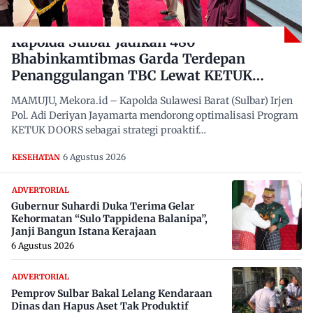
Kapolda Sulbar Jadikan 480
Bhabinkamtibmas Garda Terdepan
Penanggulangan TBC Lewat KETUK
DOORS di 650 Desa
MAMUJU, Mekora.id – Kapolda Sulawesi Barat (Sulbar) Irjen
Pol. Adi Deriyan Jayamarta mendorong optimalisasi Program
KETUK DOORS sebagai strategi proaktif…
6 Agustus 2026
KESEHATAN
ADVERTORIAL
Gubernur Suhardi Duka Terima Gelar
Kehormatan “Sulo Tappidena Balanipa”,
Janji Bangun Istana Kerajaan
6 Agustus 2026
ADVERTORIAL
Pemprov Sulbar Bakal Lelang Kendaraan
Dinas dan Hapus Aset Tak Produktif