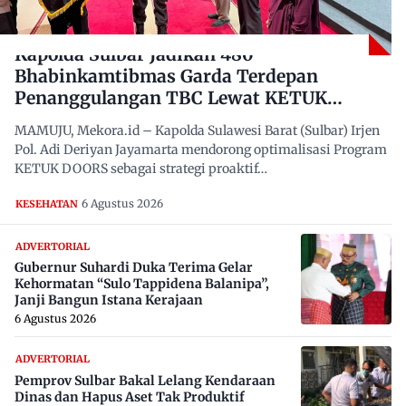
Kapolda Sulbar Jadikan 480
Bhabinkamtibmas Garda Terdepan
Penanggulangan TBC Lewat KETUK
DOORS di 650 Desa
MAMUJU, Mekora.id – Kapolda Sulawesi Barat (Sulbar) Irjen
Pol. Adi Deriyan Jayamarta mendorong optimalisasi Program
KETUK DOORS sebagai strategi proaktif…
6 Agustus 2026
KESEHATAN
ADVERTORIAL
Gubernur Suhardi Duka Terima Gelar
Kehormatan “Sulo Tappidena Balanipa”,
Janji Bangun Istana Kerajaan
6 Agustus 2026
ADVERTORIAL
Pemprov Sulbar Bakal Lelang Kendaraan
Dinas dan Hapus Aset Tak Produktif