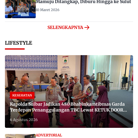
Mamuju Ditangkap, Diburu Hingga ke Sulut
10 Maret 2026
SELENGKAPNYA
LIFESTYLE
KESEHATAN
Kapolda Sulbar Jadikan 480 Bhabinkamtibmas Garda
Terdepan Penanggulangan TBC Lewat KETUK DOORS
di 650 Desa
6 Agustus 2026
ADVERTORIAL