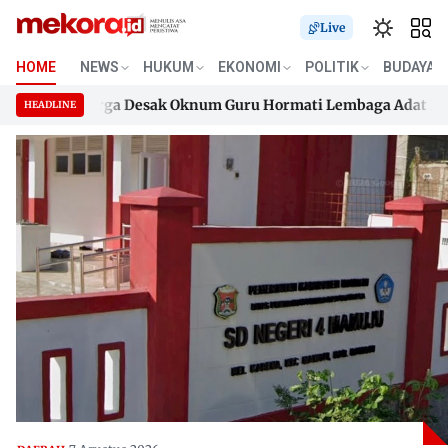
Live
HOME
NEWS
HUKUM
EKONOMI
POLITIK
BUDAYA
k, Keluarga Desak Oknum Guru Hormati Lembaga Adat Boneha
HEADLINE
k, Keluarga Desak Oknum Guru Hormati Lembaga Adat Boneha
Skip
to
content