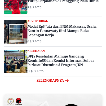
Tutup Perjalanan di Panggung Piala Dunia
8 Juli 2026
ADVERTORIAL
Modal Rp3 Juta dari PNM Makassar, Usaha
Kantin Fennawaty Kini Mampu Buka
Lapangan Kerja
6 Juli 2026
KESEHATAN
BPJS Kesehatan Mamuju Gandeng
KominfoSS dan Komisi Informasi Sulbar
Perkuat Diseminasi Program JKN
18 Juni 2026
SELENGKAPNYA