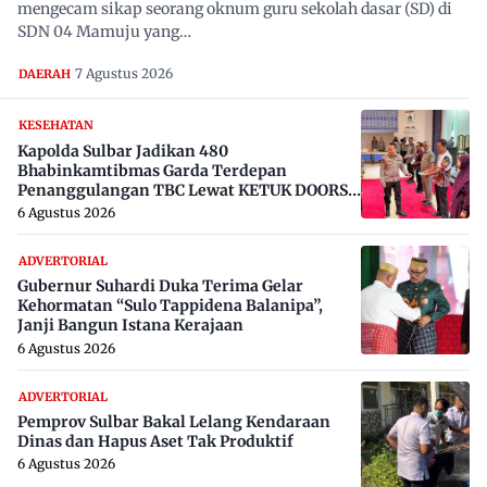
mengecam sikap seorang oknum guru sekolah dasar (SD) di
SDN 04 Mamuju yang…
7 Agustus 2026
DAERAH
KESEHATAN
Kapolda Sulbar Jadikan 480
Bhabinkamtibmas Garda Terdepan
Penanggulangan TBC Lewat KETUK DOORS
di 650 Desa
6 Agustus 2026
ADVERTORIAL
Gubernur Suhardi Duka Terima Gelar
Kehormatan “Sulo Tappidena Balanipa”,
Janji Bangun Istana Kerajaan
6 Agustus 2026
ADVERTORIAL
Pemprov Sulbar Bakal Lelang Kendaraan
Dinas dan Hapus Aset Tak Produktif
6 Agustus 2026