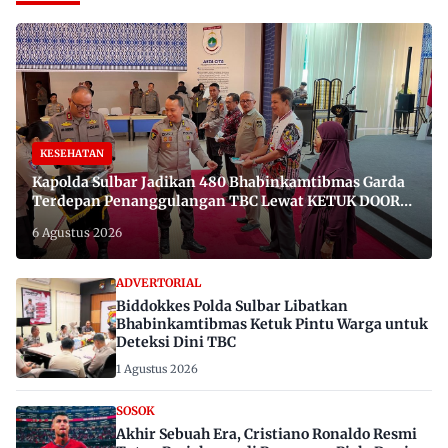
KESEHATAN
Kapolda Sulbar Jadikan 480 Bhabinkamtibmas Garda
Terdepan Penanggulangan TBC Lewat KETUK DOORS
di 650 Desa
6 Agustus 2026
ADVERTORIAL
Biddokkes Polda Sulbar Libatkan
Bhabinkamtibmas Ketuk Pintu Warga untuk
Deteksi Dini TBC
1 Agustus 2026
SOSOK
Akhir Sebuah Era, Cristiano Ronaldo Resmi