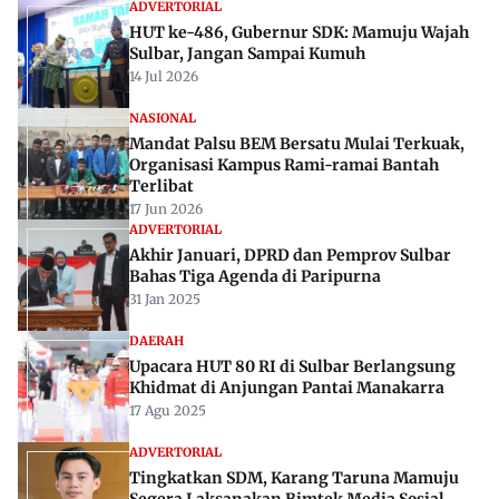
ADVERTORIAL
HUT ke-486, Gubernur SDK: Mamuju Wajah
Sulbar, Jangan Sampai Kumuh
14 Jul 2026
NASIONAL
Mandat Palsu BEM Bersatu Mulai Terkuak,
Organisasi Kampus Rami-ramai Bantah
Terlibat
17 Jun 2026
ADVERTORIAL
Akhir Januari, DPRD dan Pemprov Sulbar
Bahas Tiga Agenda di Paripurna
31 Jan 2025
DAERAH
Upacara HUT 80 RI di Sulbar Berlangsung
Khidmat di Anjungan Pantai Manakarra
17 Agu 2025
ADVERTORIAL
Tingkatkan SDM, Karang Taruna Mamuju
Segera Laksanakan Bimtek Media Sosial