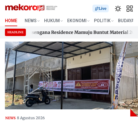
Live
HOME
NEWS
HUKUM
EKONOMI
POLITIK
BUDAYA
ahan Samusengana Residence Mamuju Buntut Material 200 Juta 
HEADLINE
ahan Samusengana Residence Mamuju Buntut Material 200 Juta 
Skip
to
content
8 Agustus 2026
NEWS