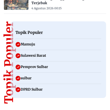
Terjebak
4 Agustus 2026 00:15
Topik Populer
Topik Populer
Mamuju
Sulawesi Barat
Pemprov Sulbar
sulbar
DPRD Sulbar