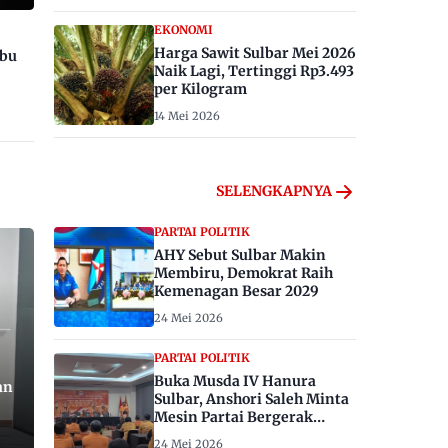
EKONOMI
Harga Sawit Sulbar Mei 2026
ibu
Naik Lagi, Tertinggi Rp3.493
per Kilogram
14 Mei 2026
SELENGKAPNYA
PARTAI POLITIK
AHY Sebut Sulbar Makin
Membiru, Demokrat Raih
Kemenagan Besar 2029
24 Mei 2026
PARTAI POLITIK
Buka Musda IV Hanura
an
Sulbar, Anshori Saleh Minta
Mesin Partai Bergerak
Menangkan Pemilu 2029
24 Mei 2026