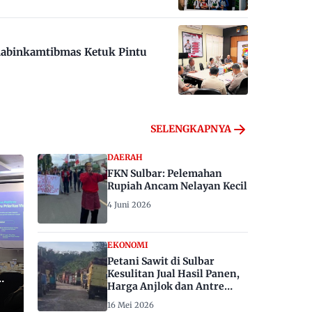
habinkamtibmas Ketuk Pintu
SELENGKAPNYA
DAERAH
FKN Sulbar: Pelemahan
Rupiah Ancam Nelayan Kecil
4 Juni 2026
EKONOMI
Petani Sawit di Sulbar
Kesulitan Jual Hasil Panen,
Harga Anjlok dan Antre
Berhari-hari
16 Mei 2026