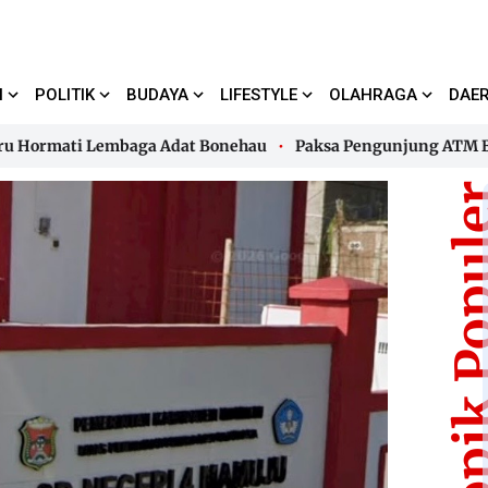
I
POLITIK
BUDAYA
LIFESTYLE
OLAHRAGA
DAE
mati Lembaga Adat Bonehau
Paksa Pengunjung ATM Bayar Pa
mati Lembaga Adat Bonehau
Paksa Pengunjung ATM Bayar Pa
Topik Pop