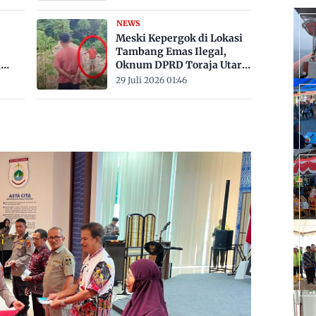
Derajat Celsius
NEWS
Meski Kepergok di Lokasi
Tambang Emas Ilegal,
a
Oknum DPRD Toraja Utara
bak
Belum Jadi Tersangka
29 Juli 2026 01:46