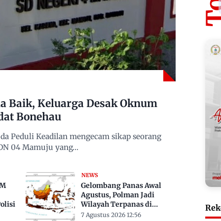
 Baik, Keluarga Desak Oknum
dat Bonehau
da Peduli Keadilan mengecam sikap seorang
 SDN 04 Mamuju yang…
NEWS
TM
Gelombang Panas Awal
Agustus, Polman Jadi
lisi
Wilayah Terpanas di
Rek
Sulbar Suhu Lebih Dari 33
7 Agustus 2026 12:56