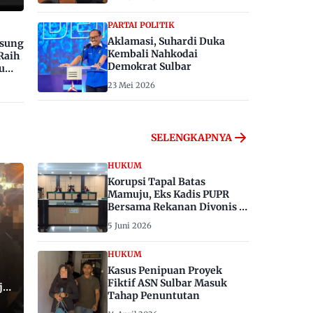
PARTAI POLITIK
Aklamasi, Suhardi Duka
gsung
Kembali Nahkodai
Raih
Demokrat Sulbar
u
23 Mei 2026
SELENGKAPNYA
HUKUM
Korupsi Tapal Batas
Mamuju, Eks Kadis PUPR
Bersama Rekanan Divonis 6
dan 8 Tahun Penjara
5 Juni 2026
HUKUM
Kasus Penipuan Proyek
Fiktif ASN Sulbar Masuk
ju,
Tahap Penuntutan