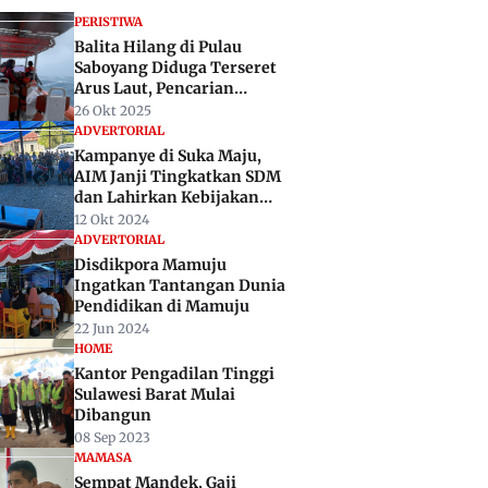
PERISTIWA
Balita Hilang di Pulau
Saboyang Diduga Terseret
Arus Laut, Pencarian
Diperluas hingga Perairan
26 Okt 2025
Majene
ADVERTORIAL
Kampanye di Suka Maju,
AIM Janji Tingkatkan SDM
dan Lahirkan Kebijakan
Pro-Petani Sawit
12 Okt 2024
ADVERTORIAL
Disdikpora Mamuju
Ingatkan Tantangan Dunia
Pendidikan di Mamuju
22 Jun 2024
HOME
Kantor Pengadilan Tinggi
Sulawesi Barat Mulai
Dibangun
08 Sep 2023
MAMASA
Sempat Mandek, Gaji