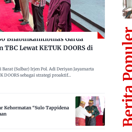
Berita Po
480 Bhabinkamtibmas Garda
n TBC Lewat KETUK DOORS di
arat (Sulbar) Irjen Pol. Adi Deriyan Jayamarta
 DOORS sebagai strategi proaktif…
ar Kehormatan “Sulo Tappidena
aan