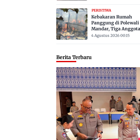
PERISTIWA
Kebakaran Rumah
Panggung di Polewali
Mandar, Tiga Anggot
Keluarga Tewas Terje
4 Agustus 2026 00:15
Berita Terbaru