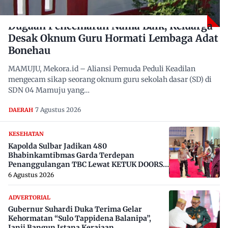
Dugaan Pencemaran Nama Baik, Keluarga
Desak Oknum Guru Hormati Lembaga Adat
Bonehau
MAMUJU, Mekora.id – Aliansi Pemuda Peduli Keadilan
mengecam sikap seorang oknum guru sekolah dasar (SD) di
SDN 04 Mamuju yang…
7 Agustus 2026
DAERAH
KESEHATAN
Kapolda Sulbar Jadikan 480
Bhabinkamtibmas Garda Terdepan
Penanggulangan TBC Lewat KETUK DOORS
di 650 Desa
6 Agustus 2026
ADVERTORIAL
Gubernur Suhardi Duka Terima Gelar
Kehormatan “Sulo Tappidena Balanipa”,
Janji Bangun Istana Kerajaan