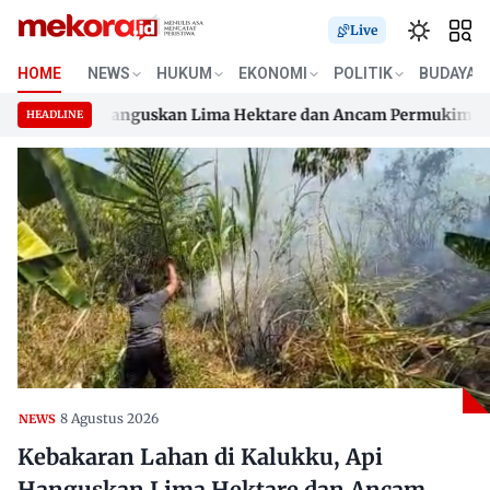
Live
HOME
NEWS
HUKUM
EKONOMI
POLITIK
BUDAYA
kku, Api Hanguskan Lima Hektare dan Ancam Permukiman
D
HEADLINE
kku, Api Hanguskan Lima Hektare dan Ancam Permukiman
Skip
D
to
content
8 Agustus 2026
NEWS
Kebakaran Lahan di Kalukku, Api
Hanguskan Lima Hektare dan Ancam