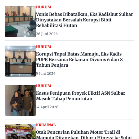
HUKUM
Vonis Bebas Dibatalkan, Eks Kadishut Sulbar
Dinyatakan Bersalah Korupsi Bibit
Rehabilitasi Hutan
26 Juni 2026
HUKUM
Korupsi Tapal Batas Mamuju, Eks Kadis
PUPR Bersama Rekanan Divonis 6 dan 8
Tahun Penjara
5 Juni 2026
HUKUM
Kasus Penipuan Proyek Fiktif ASN Sulbar
Masuk Tahap Penuntutan
14 April 2026
KRIMINAL
Otak Pencurian Puluhan Motor Trail di
Mamuju Ditangkap, Diburu Hingga ke Sulut