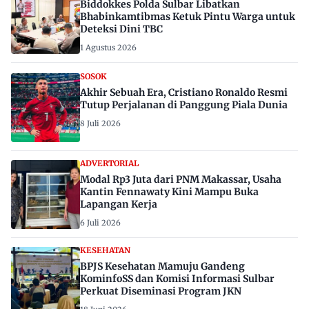
Biddokkes Polda Sulbar Libatkan
Bhabinkamtibmas Ketuk Pintu Warga untuk
Deteksi Dini TBC
1 Agustus 2026
SOSOK
Akhir Sebuah Era, Cristiano Ronaldo Resmi
Tutup Perjalanan di Panggung Piala Dunia
8 Juli 2026
ADVERTORIAL
Modal Rp3 Juta dari PNM Makassar, Usaha
Kantin Fennawaty Kini Mampu Buka
Lapangan Kerja
6 Juli 2026
KESEHATAN
BPJS Kesehatan Mamuju Gandeng
KominfoSS dan Komisi Informasi Sulbar
Perkuat Diseminasi Program JKN