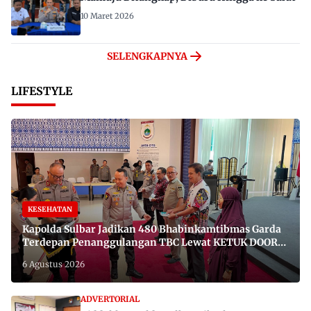
10 Maret 2026
SELENGKAPNYA
LIFESTYLE
KESEHATAN
Kapolda Sulbar Jadikan 480 Bhabinkamtibmas Garda
Terdepan Penanggulangan TBC Lewat KETUK DOORS
di 650 Desa
6 Agustus 2026
ADVERTORIAL