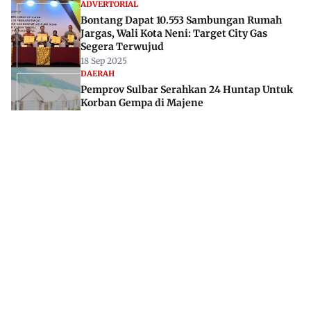
ADVERTORIAL
Bontang Dapat 10.553 Sambungan Rumah
Jargas, Wali Kota Neni: Target City Gas
Segera Terwujud
18 Sep 2025
DAERAH
Pemprov Sulbar Serahkan 24 Huntap Untuk
Korban Gempa di Majene
19 Des 2023
Jl. Rajawali, Mamuju, Sulawesi Barat, 91515
082293842888
mekoramedia@gmail.com