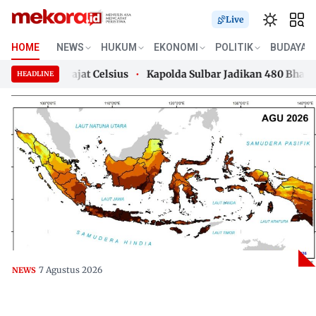
Live
HOME
NEWS
HUKUM
EKONOMI
POLITIK
BUDAYA
ri 33 Derajat Celsius
Kapolda Sulbar Jadikan 480 Bhabink
HEADLINE
ri 33 Derajat Celsius
Skip
Kapolda Sulbar Jadikan 480 Bhabink
to
content
7 Agustus 2026
NEWS