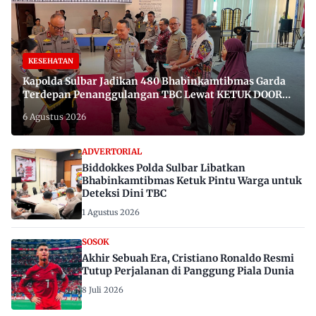
KESEHATAN
Kapolda Sulbar Jadikan 480 Bhabinkamtibmas Garda
Terdepan Penanggulangan TBC Lewat KETUK DOORS
di 650 Desa
6 Agustus 2026
ADVERTORIAL
Biddokkes Polda Sulbar Libatkan
Bhabinkamtibmas Ketuk Pintu Warga untuk
Deteksi Dini TBC
1 Agustus 2026
SOSOK
Akhir Sebuah Era, Cristiano Ronaldo Resmi
Tutup Perjalanan di Panggung Piala Dunia
8 Juli 2026