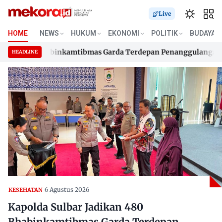
Live
HOME
NEWS
HUKUM
EKONOMI
POLITIK
BUDAYA
an 480 Bhabinkamtibmas Garda Terdepan Penanggulangan TBC 
HEADLINE
an 480 Bhabinkamtibmas Garda Terdepan Penanggulangan TBC 
Skip
to
content
6 Agustus 2026
KESEHATAN
Kapolda Sulbar Jadikan 480
Bhabinkamtibmas Garda Terdepan