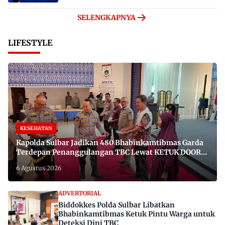
SELENGKAPNYA
LIFESTYLE
KESEHATAN
Kapolda Sulbar Jadikan 480 Bhabinkamtibmas Garda
Terdepan Penanggulangan TBC Lewat KETUK DOORS
di 650 Desa
6 Agustus 2026
ADVERTORIAL
Biddokkes Polda Sulbar Libatkan
Bhabinkamtibmas Ketuk Pintu Warga untuk
Deteksi Dini TBC