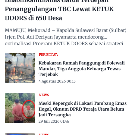
Penanggulangan TBC Lewat KETUK
DOORS di 650 Desa
MAMUJU, Mekora.id – Kapolda Sulawesi Barat (Sulbar)
Irjen Pol. Adi Deriyan Jayamarta mendorong
optimalisasi Program KETUK DOORS sebagai strategi
proaktif…
PERISTIWA
Kebakaran Rumah Panggung di Polewali
Mandar, Tiga Anggota Keluarga Tewas
Terjebak
4 Agustus 2026 00:15
NEWS
Meski Kepergok di Lokasi Tambang Emas
Ilegal, Oknum DPRD Toraja Utara Belum
Jadi Tersangka
29 Juli 2026 01:46
NEWS