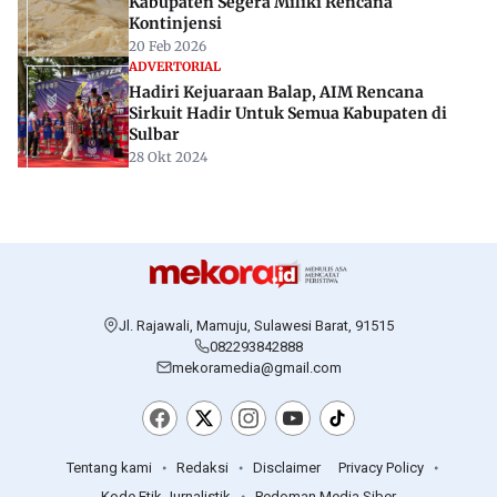
Kabupaten Segera Miliki Rencana
Kontinjensi
20 Feb 2026
ADVERTORIAL
Hadiri Kejuaraan Balap, AIM Rencana
Sirkuit Hadir Untuk Semua Kabupaten di
Sulbar
28 Okt 2024
Jl. Rajawali, Mamuju, Sulawesi Barat, 91515
082293842888
mekoramedia@gmail.com
Tentang kami
Redaksi
Disclaimer
Privacy Policy
Kode Etik Jurnalistik
Pedoman Media Siber