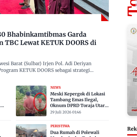
480 Bhabinkamtibmas Garda
n TBC Lewat KETUK DOORS di
si Barat (Sulbar) Irjen Pol. Adi Deriyan
 Program KETUK DOORS sebagai strategi
NEWS
Meski Kepergok di Lokasi
Tambang Emas Ilegal,
a
Oknum DPRD Toraja Utara
bak
Belum Jadi Tersangka
29 Juli 2026 01:46
PERISTIWA
Rek
Dua Rumah di Polewali