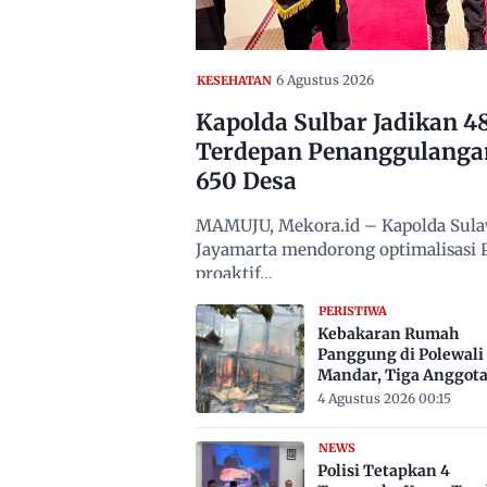
6 Agustus 2026
KESEHATAN
Kapolda Sulbar Jadikan 
Terdepan Penanggulanga
650 Desa
MAMUJU, Mekora.id – Kapolda Sulawe
Jayamarta mendorong optimalisasi
proaktif…
PERISTIWA
Kebakaran Rumah
Panggung di Polewali
Mandar, Tiga Anggot
Keluarga Tewas Terje
4 Agustus 2026 00:15
NEWS
Polisi Tetapkan 4