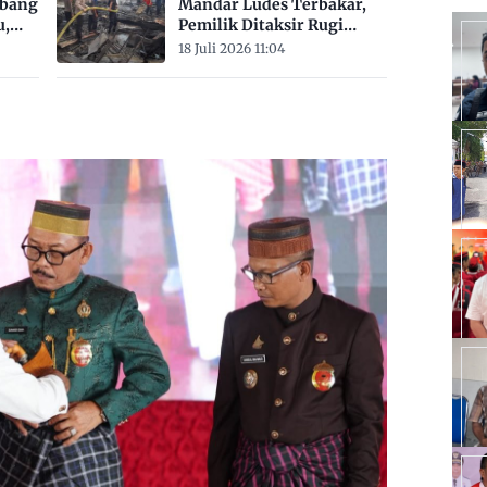
mbang
Mandar Ludes Terbakar,
u,
Pemilik Ditaksir Rugi
Rp200 Juta
18 Juli 2026 11:04