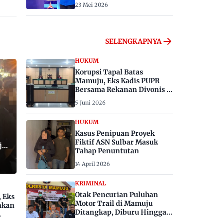
23 Mei 2026
SELENGKAPNYA
HUKUM
Korupsi Tapal Batas
Mamuju, Eks Kadis PUPR
Bersama Rekanan Divonis 6
dan 8 Tahun Penjara
5 Juni 2026
HUKUM
Kasus Penipuan Proyek
Fiktif ASN Sulbar Masuk
ju,
Tahap Penuntutan
14 April 2026
KRIMINAL
Otak Pencurian Puluhan
, Eks
Motor Trail di Mamuju
akan
Ditangkap, Diburu Hingga