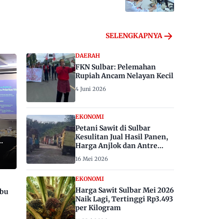
SELENGKAPNYA
DAERAH
FKN Sulbar: Pelemahan
Rupiah Ancam Nelayan Kecil
4 Juni 2026
EKONOMI
Petani Sawit di Sulbar
Kesulitan Jual Hasil Panen,
Harga Anjlok dan Antre
Berhari-hari
16 Mei 2026
EKONOMI
Harga Sawit Sulbar Mei 2026
ibu
Naik Lagi, Tertinggi Rp3.493
per Kilogram