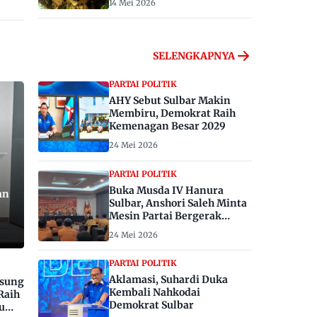
14 Mei 2026
SELENGKAPNYA
PARTAI POLITIK
AHY Sebut Sulbar Makin
Membiru, Demokrat Raih
Kemenagan Besar 2029
24 Mei 2026
PARTAI POLITIK
Buka Musda IV Hanura
an
Sulbar, Anshori Saleh Minta
Mesin Partai Bergerak
Menangkan Pemilu 2029
24 Mei 2026
PARTAI POLITIK
Aklamasi, Suhardi Duka
gsung
Kembali Nahkodai
Raih
Demokrat Sulbar
u