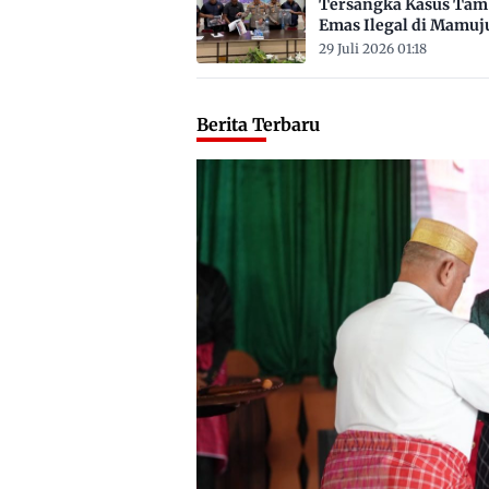
Tersangka Kasus Ta
Emas Ilegal di Mamuj
Satu ASN
29 Juli 2026 01:18
Berita Terbaru