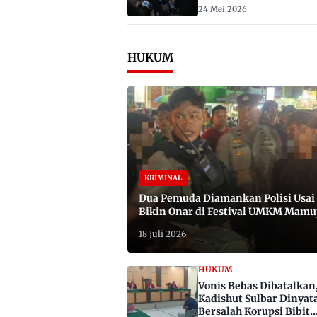
2029
24 Mei 2026
HUKUM
KRIMINAL
Dua Pemuda Diamankan Polisi Usai
Bikin Onar di Festival UMKM Mamu
Satu Bawa Badik
18 Juli 2026
HUKUM
Vonis Bebas Dibatalkan
Kadishut Sulbar Dinyat
Bersalah Korupsi Bibit