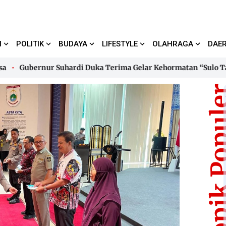
I
POLITIK
BUDAYA
LIFESTYLE
OLAHRAGA
DAE
Gubernur Suhardi Duka Terima Gelar Kehormatan “Sulo Tappide
Gubernur Suhardi Duka Terima Gelar Kehormatan “Sulo Tappide
Topik Pop