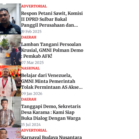
ADVERTORIAL
Respon Petani Sawit, Komisi
II DPRD Sulbar Bakal
Panggil Perusahaan dan
Pemda
19 Feb 2025
DAERAH
Lamban Tangani Persoalan
Krusial, GMNI Polman Demo
: Pemkab AFK!
07 Mar 2025
NASIONAL
Belajar dari Venezuela,
GMNI Minta Pemerintah
Tolak Permintaan AS Akses
Mineral Kritis Indonesia
09 Jan 2026
DAERAH
Tanggapi Demo, Sekretaris
Desa Karama : Kami Siap
Buka Dialog Dengan Warga
15 Jul 2024
ADVERTORIAL
Karnaval Budaya Nusantara