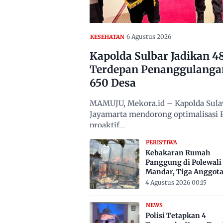
6 Agustus 2026
KESEHATAN
Kapolda Sulbar Jadikan 
Terdepan Penanggulanga
650 Desa
MAMUJU, Mekora.id – Kapolda Sulawe
Jayamarta mendorong optimalisasi
proaktif…
PERISTIWA
Kebakaran Rumah
Panggung di Polewali
Mandar, Tiga Anggot
Keluarga Tewas Terje
4 Agustus 2026 00:15
NEWS
Polisi Tetapkan 4