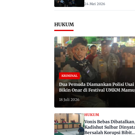
2029
24 Mei 2026
HUKUM
KRIMINAL
Dua Pemuda Diamankan Polisi Usai
Bikin Onar di Festival UMKM Mamu
Satu Bawa Badik
18 Juli 2026
HUKUM
Vonis Bebas Dibatalkan
Kadishut Sulbar Dinyat
Bersalah Korupsi Bibit