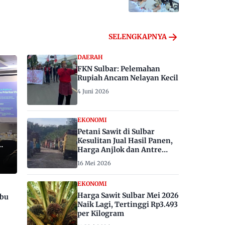
SELENGKAPNYA
DAERAH
FKN Sulbar: Pelemahan
Rupiah Ancam Nelayan Kecil
4 Juni 2026
EKONOMI
Petani Sawit di Sulbar
Kesulitan Jual Hasil Panen,
Harga Anjlok dan Antre
Berhari-hari
16 Mei 2026
EKONOMI
Harga Sawit Sulbar Mei 2026
ibu
Naik Lagi, Tertinggi Rp3.493
per Kilogram