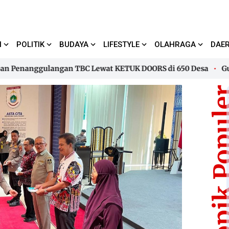
I
POLITIK
BUDAYA
LIFESTYLE
OLAHRAGA
DAE
nanggulangan TBC Lewat KETUK DOORS di 650 Desa
Gubernur
nanggulangan TBC Lewat KETUK DOORS di 650 Desa
Gubernur
Topik Pop