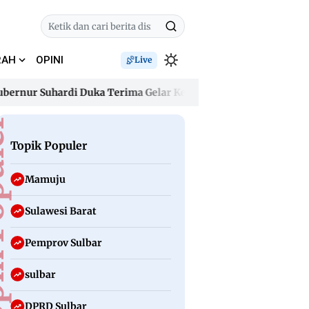
RAH
OPINI
Live
 Suhardi Duka Terima Gelar Kehormatan “Sulo Tappidena Balan
 Suhardi Duka Terima Gelar Kehormatan “Sulo Tappidena Balan
uler
Topik Populer
Mamuju
Sulawesi Barat
Pemprov Sulbar
sulbar
DPRD Sulbar