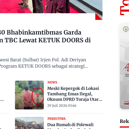
480 Bhabinkamtibmas Garda
n TBC Lewat KETUK DOORS di
si Barat (Sulbar) Irjen Pol. Adi Deriyan
 Program KETUK DOORS sebagai strategi
NEWS
Meski Kepergok di Lokasi
Tambang Emas Ilegal,
a
Oknum DPRD Toraja Utara
bak
Belum Jadi Tersangka
29 Juli 2026 01:46
PERISTIWA
Rek
Dua Rumah di Polewali