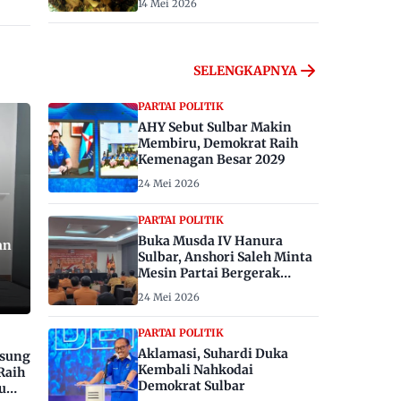
14 Mei 2026
SELENGKAPNYA
PARTAI POLITIK
AHY Sebut Sulbar Makin
Membiru, Demokrat Raih
Kemenagan Besar 2029
24 Mei 2026
PARTAI POLITIK
Buka Musda IV Hanura
an
Sulbar, Anshori Saleh Minta
Mesin Partai Bergerak
Menangkan Pemilu 2029
24 Mei 2026
PARTAI POLITIK
Aklamasi, Suhardi Duka
gsung
Kembali Nahkodai
Raih
Demokrat Sulbar
u