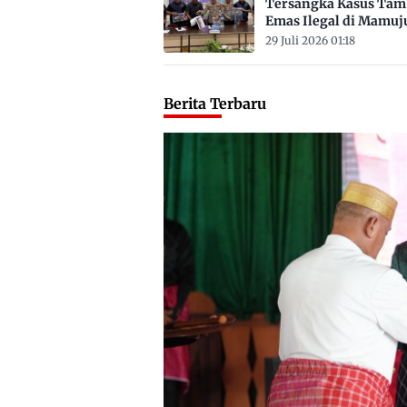
Tersangka Kasus Ta
Emas Ilegal di Mamuj
Satu ASN
29 Juli 2026 01:18
Berita Terbaru