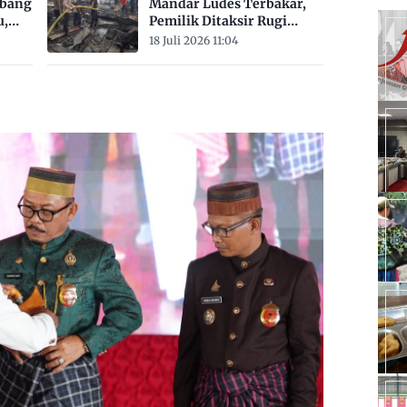
mbang
Mandar Ludes Terbakar,
u,
Pemilik Ditaksir Rugi
Rp200 Juta
18 Juli 2026 11:04