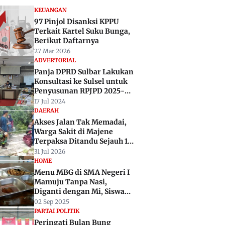
KEUANGAN
97 Pinjol Disanksi KPPU
Terkait Kartel Suku Bunga,
Berikut Daftarnya
27 Mar 2026
ADVERTORIAL
Panja DPRD Sulbar Lakukan
Konsultasi ke Sulsel untuk
Penyusunan RPJPD 2025-
2045
17 Jul 2024
DAERAH
Akses Jalan Tak Memadai,
Warga Sakit di Majene
Terpaksa Ditandu Sejauh 10
Kilometer
31 Jul 2026
HOME
Menu MBG di SMA Negeri I
Mamuju Tanpa Nasi,
Diganti dengan Mi, Siswa
Kecewa
02 Sep 2025
PARTAI POLITIK
Peringati Bulan Bung