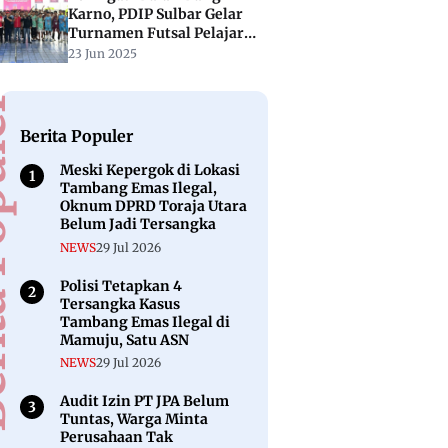
Karno, PDIP Sulbar Gelar
Turnamen Futsal Pelajar
“Soekarno Cup”
23 Jun 2025
puler
Berita Populer
Meski Kepergok di Lokasi
Tambang Emas Ilegal,
Oknum DPRD Toraja Utara
Belum Jadi Tersangka
NEWS
29 Jul 2026
Polisi Tetapkan 4
Tersangka Kasus
Tambang Emas Ilegal di
Mamuju, Satu ASN
NEWS
29 Jul 2026
Audit Izin PT JPA Belum
Tuntas, Warga Minta
Perusahaan Tak