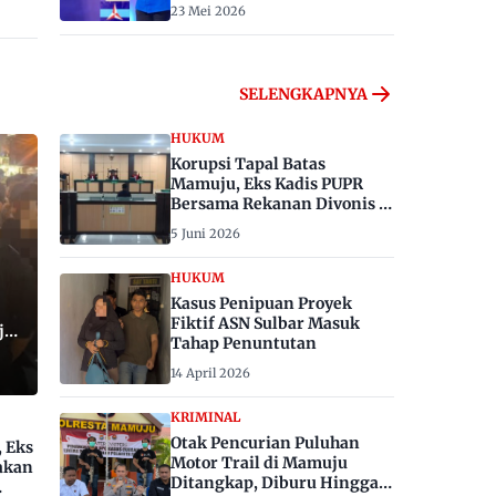
23 Mei 2026
SELENGKAPNYA
HUKUM
Korupsi Tapal Batas
Mamuju, Eks Kadis PUPR
Bersama Rekanan Divonis 6
dan 8 Tahun Penjara
5 Juni 2026
HUKUM
Kasus Penipuan Proyek
Fiktif ASN Sulbar Masuk
ju,
Tahap Penuntutan
14 April 2026
KRIMINAL
Otak Pencurian Puluhan
, Eks
Motor Trail di Mamuju
akan
Ditangkap, Diburu Hingga