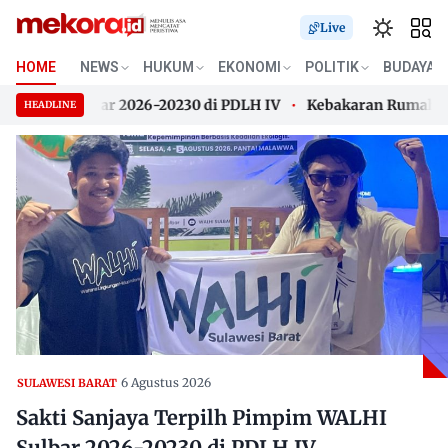
Live
HOME
NEWS
HUKUM
EKONOMI
POLITIK
BUDAYA
WALHI Sulbar 2026-20230 di PDLH IV
Kebakaran Rumah Pangg
HEADLINE
WALHI Sulbar 2026-20230 di PDLH IV
Skip
Kebakaran Rumah Pangg
to
content
6 Agustus 2026
SULAWESI BARAT
Sakti Sanjaya Terpilh Pimpim WALHI
Sulbar 2026-20230 di PDLH IV