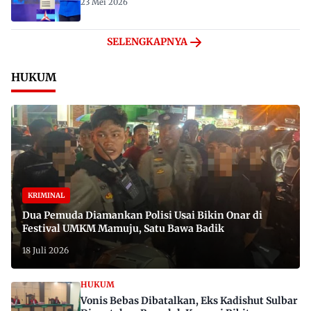
23 Mei 2026
SELENGKAPNYA
HUKUM
KRIMINAL
Dua Pemuda Diamankan Polisi Usai Bikin Onar di
Festival UMKM Mamuju, Satu Bawa Badik
18 Juli 2026
HUKUM
Vonis Bebas Dibatalkan, Eks Kadishut Sulbar