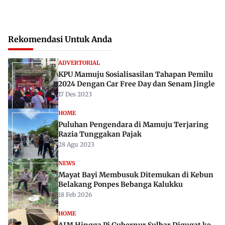
Rekomendasi Untuk Anda
ADVERTORIAL
KPU Mamuju Sosialisasilan Tahapan Pemilu
2024 Dengan Car Free Day dan Senam Jingle
17 Des 2023
HOME
Puluhan Pengendara di Mamuju Terjaring
Razia Tunggakan Pajak
28 Agu 2023
NEWS
Mayat Bayi Membusuk Ditemukan di Kebun
Belakang Ponpes Bebanga Kalukku
18 Feb 2026
HOME
AIM Hingga Pj Gubernur Sulbar Digugat ke