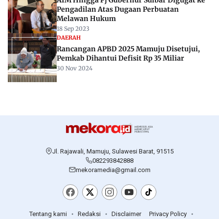
Pengadilan Atas Dugaan Perbuatan
Melawan Hukum
18 Sep 2023
DAERAH
Rancangan APBD 2025 Mamuju Disetujui,
Pemkab Dihantui Defisit Rp 35 Miliar
30 Nov 2024
Jl. Rajawali, Mamuju, Sulawesi Barat, 91515
082293842888
mekoramedia@gmail.com
Tentang kami
Redaksi
Disclaimer
Privacy Policy