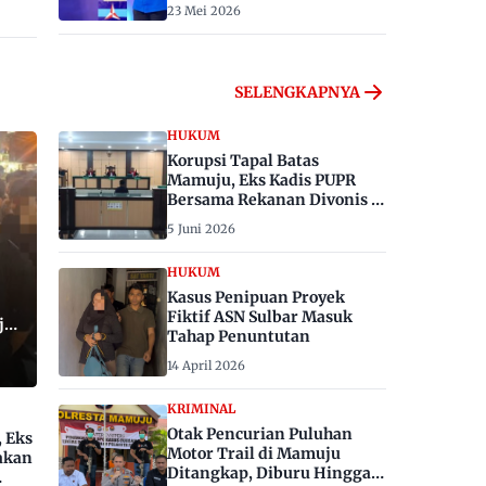
23 Mei 2026
SELENGKAPNYA
HUKUM
Korupsi Tapal Batas
Mamuju, Eks Kadis PUPR
Bersama Rekanan Divonis 6
dan 8 Tahun Penjara
5 Juni 2026
HUKUM
Kasus Penipuan Proyek
Fiktif ASN Sulbar Masuk
ju,
Tahap Penuntutan
14 April 2026
KRIMINAL
Otak Pencurian Puluhan
, Eks
Motor Trail di Mamuju
akan
Ditangkap, Diburu Hingga