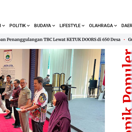
I
POLITIK
BUDAYA
LIFESTYLE
OLAHRAGA
DAE
enanggulangan TBC Lewat KETUK DOORS di 650 Desa
Gubernu
enanggulangan TBC Lewat KETUK DOORS di 650 Desa
Gubernu
Topik Pop