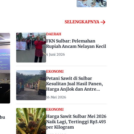
SELENGKAPNYA
DAERAH
FKN Sulbar: Pelemahan
Rupiah Ancam Nelayan Kecil
4 Juni 2026
EKONOMI
Petani Sawit di Sulbar
Kesulitan Jual Hasil Panen,
Harga Anjlok dan Antre
Berhari-hari
16 Mei 2026
EKONOMI
Harga Sawit Sulbar Mei 2026
ibu
Naik Lagi, Tertinggi Rp3.493
per Kilogram