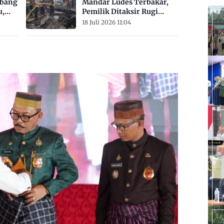
mbang
Mandar Ludes Terbakar,
u,
Pemilik Ditaksir Rugi
Rp200 Juta
18 Juli 2026 11:04