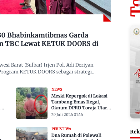
480 Bhabinkamtibmas Garda
n TBC Lewat KETUK DOORS di
si Barat (Sulbar) Irjen Pol. Adi Deriyan
 Program KETUK DOORS sebagai strategi
NEWS
Meski Kepergok di Lokasi
Tambang Emas Ilegal,
a
Oknum DPRD Toraja Utara
bak
Belum Jadi Tersangka
29 Juli 2026 01:46
PERISTIWA
Rek
Dua Rumah di Polewali