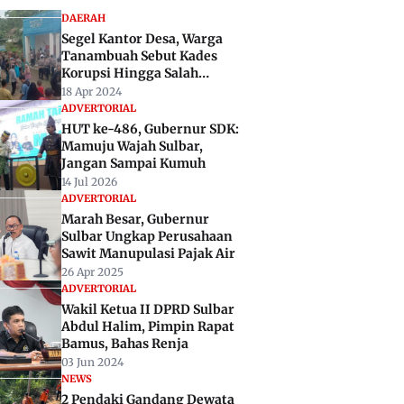
DAERAH
Segel Kantor Desa, Warga
Tanambuah Sebut Kades
Korupsi Hingga Salah
Gunakan Jabatan
18 Apr 2024
ADVERTORIAL
HUT ke-486, Gubernur SDK:
Mamuju Wajah Sulbar,
Jangan Sampai Kumuh
14 Jul 2026
ADVERTORIAL
Marah Besar, Gubernur
Sulbar Ungkap Perusahaan
Sawit Manupulasi Pajak Air
26 Apr 2025
ADVERTORIAL
Wakil Ketua II DPRD Sulbar
Abdul Halim, Pimpin Rapat
Bamus, Bahas Renja
03 Jun 2024
NEWS
2 Pendaki Gandang Dewata