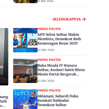
14 Mei 2026
SELENGKAPNYA
PARTAI POLITIK
AHY Sebut Sulbar Makin
Membiru, Demokrat Raih
Kemenagan Besar 2029
24 Mei 2026
PARTAI POLITIK
Buka Musda IV Hanura
an
Sulbar, Anshori Saleh Minta
Mesin Partai Bergerak
Menangkan Pemilu 2029
24 Mei 2026
PARTAI POLITIK
Aklamasi, Suhardi Duka
gsung
Kembali Nahkodai
Raih
Demokrat Sulbar
u