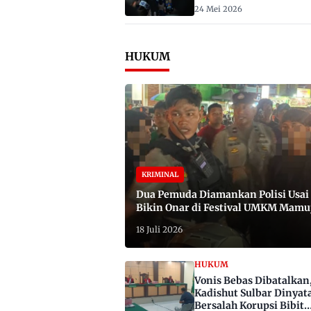
2029
24 Mei 2026
HUKUM
KRIMINAL
Dua Pemuda Diamankan Polisi Usai
Bikin Onar di Festival UMKM Mamu
Satu Bawa Badik
18 Juli 2026
HUKUM
Vonis Bebas Dibatalkan
Kadishut Sulbar Dinyat
Bersalah Korupsi Bibit