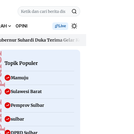
RAH
OPINI
Live
r Suhardi Duka Terima Gelar Kehormatan “Sulo Tappidena Balan
r Suhardi Duka Terima Gelar Kehormatan “Sulo Tappidena Balan
uler
Topik Populer
Mamuju
Sulawesi Barat
Pemprov Sulbar
sulbar
DPRD Sulbar