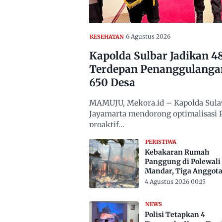
6 Agustus 2026
KESEHATAN
Kapolda Sulbar Jadikan 
Terdepan Penanggulanga
650 Desa
MAMUJU, Mekora.id – Kapolda Sulawe
Jayamarta mendorong optimalisasi
proaktif…
PERISTIWA
Kebakaran Rumah
Panggung di Polewali
Mandar, Tiga Anggot
Keluarga Tewas Terje
4 Agustus 2026 00:15
NEWS
Polisi Tetapkan 4