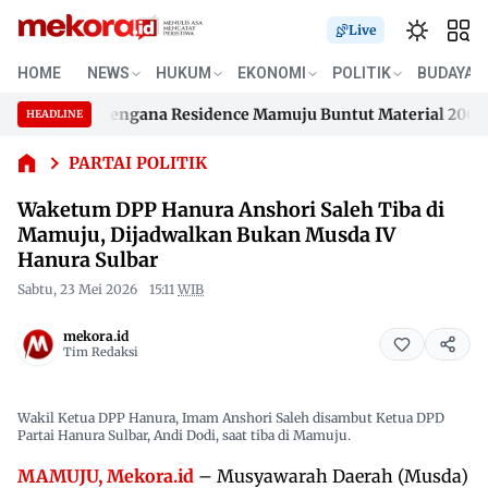
Live
Waketum
HOME
NEWS
HUKUM
EKONOMI
POLITIK
BUDAYA
DPP Hanura
Anshori
han Samusengana Residence Mamuju Buntut Material 200 Juta 
HEADLINE
Saleh Tiba di
Skip
Mamuju,
han Samusengana Residence Mamuju Buntut Material 200 Juta 
to
PARTAI POLITIK
Dijadwalkan
content
Bukan
Waketum DPP Hanura Anshori Saleh Tiba di
Musda IV
Mamuju, Dijadwalkan Bukan Musda IV
Hanura
Hanura Sulbar
Sulbar
Sabtu, 23 Mei 2026
15:11
WIB
mekora.id
Tim Redaksi
Wakil Ketua DPP Hanura, Imam Anshori Saleh disambut Ketua DPD
Partai Hanura Sulbar, Andi Dodi, saat tiba di Mamuju.
MAMUJU, Mekora.id
– Musyawarah Daerah (Musda)