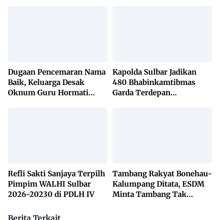
Dugaan Pencemaran Nama
Kapolda Sulbar Jadikan
Baik, Keluarga Desak
480 Bhabinkamtibmas
Oknum Guru Hormati
Garda Terdepan
Lembaga Adat Bonehau
Penanggulangan TBC
Lewat KETUK DOORS di
650 Desa
Refli Sakti Sanjaya Terpilh
Tambang Rakyat Bonehau-
Pimpim WALHI Sulbar
Kalumpang Ditata, ESDM
2026-20230 di PDLH IV
Minta Tambang Tak
Dikuasai Pihak Luar
Berita Terkait