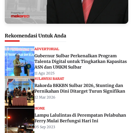
Rekomendasi Untuk Anda
ADVERTORIAL
Gubernur Sulbar Perkenalkan Program
Talenta Digital untuk Tingkatkan Kapasitas
ASN dan UMKM Sulbar
11 Agu 2025
SULAWESI BARAT
Rakorda BKKBN Sulbar 2026, Stunting dan
Pernikahan Dini Ditarget Turun Signifikan
12 Mar 2026
HOME
Lampu Lalulintas di Perempatan Pelabuhan
Ferry Mulai Berfungsi Hari Ini
05 Sep 2023