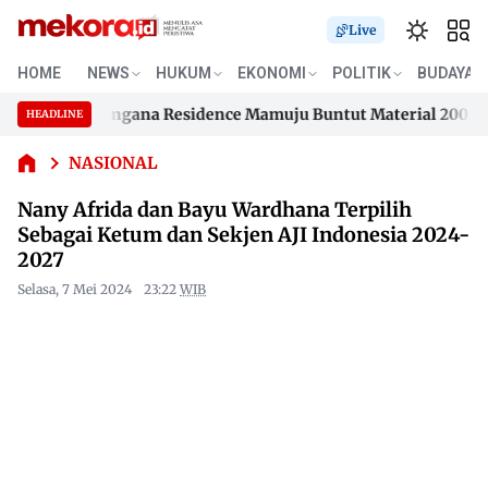
Live
Nany
Afrida
HOME
NEWS
HUKUM
EKONOMI
POLITIK
BUDAYA
dan Bayu
Wardhana
an Samusengana Residence Mamuju Buntut Material 200 Juta B
HEADLINE
Terpilih
Skip
Sebagai
an Samusengana Residence Mamuju Buntut Material 200 Juta B
to
NASIONAL
Ketum
content
dan
Nany Afrida dan Bayu Wardhana Terpilih
Sekjen
Sebagai Ketum dan Sekjen AJI Indonesia 2024-
AJI
2027
Indonesia
2024-2027
Selasa, 7 Mei 2024
23:22
WIB