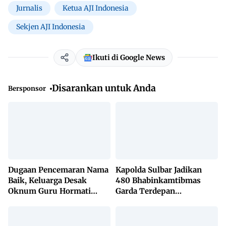
Jurnalis
Ketua AJI Indonesia
Sekjen AJI Indonesia
Ikuti di Google News
Disarankan untuk Anda
Bersponsor
Dugaan Pencemaran Nama
Kapolda Sulbar Jadikan
Baik, Keluarga Desak
480 Bhabinkamtibmas
Oknum Guru Hormati
Garda Terdepan
Lembaga Adat Bonehau
Penanggulangan TBC
Lewat KETUK DOORS di
650 Desa