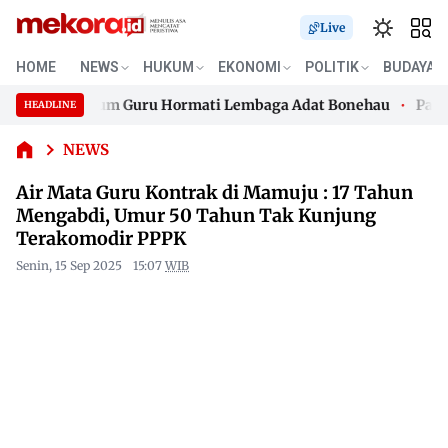
Live
Air Mata
Guru
HOME
NEWS
HUKUM
EKONOMI
POLITIK
BUDAYA
Kontrak di
 Desak Oknum Guru Hormati Lembaga Adat Bonehau
Paksa P
Mamuju : 17
HEADLINE
Skip
Tahun
 Desak Oknum Guru Hormati Lembaga Adat Bonehau
Paksa P
Mengabdi,
to
NEWS
Umur 50
content
Air Mata Guru Kontrak di Mamuju : 17 Tahun
Tahun Tak
Kunjung
Mengabdi, Umur 50 Tahun Tak Kunjung
Terakomodir
Terakomodir PPPK
PPPK
Senin, 15 Sep 2025
15:07
WIB