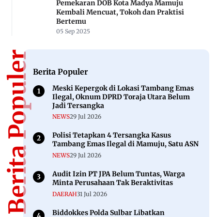
Breaking News : Buntut OTT Kadis di
Mamuju, Polda Sulbar Segera Lakukan
Penggeledahan di Pemkab Mamuju
05 Jan 2024
NEWS
Nasib 140 UMKM di Pantai Manakarra
Diambang Penggusuran, GMNI Desak
Pemda Segera Beri Solusi
21 Apr 2025
PILKADA
Kedatangan SDK-JSM Disambut Ribuan
Pendukung di Bandara Tampa Padang
Mamuju
04 Agu 2024
NEWS
Banjir Bandang Terjang Matangnga
Polman, 4 Rumah Rusak dan Listrik Padam
16 Mei 2026
DAERAH
Pemekaran DOB Kota Madya Mamuju
Kembali Mencuat, Tokoh dan Praktisi