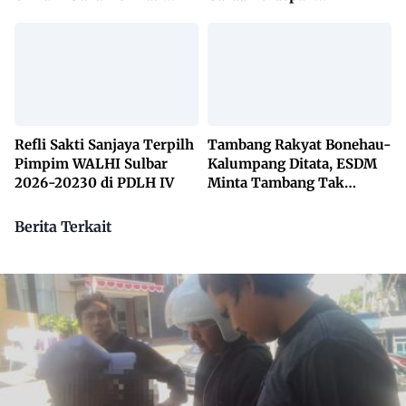
Lembaga Adat Bonehau
Penanggulangan TBC
Lewat KETUK DOORS di
650 Desa
Refli Sakti Sanjaya Terpilh
Tambang Rakyat Bonehau-
Pimpim WALHI Sulbar
Kalumpang Ditata, ESDM
2026-20230 di PDLH IV
Minta Tambang Tak
Dikuasai Pihak Luar
Berita Terkait