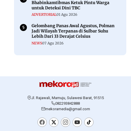
Bertemu
05 Sep 2025
Berita Populer
Berita Populer
Meski Kepergok di Lokasi Tambang Emas
Ilegal, Oknum DPRD Toraja Utara Belum
Jadi Tersangka
NEWS
29 Jul 2026
Polisi Tetapkan 4 Tersangka Kasus
Tambang Emas Ilegal di Mamuju, Satu ASN
NEWS
29 Jul 2026
Audit Izin PT JPA Belum Tuntas, Warga
Minta Perusahaan Tak Beraktivitas
DAERAH
31 Jul 2026
Biddokkes Polda Sulbar Libatkan
Bhabinkamtibmas Ketuk Pintu Warga
untuk Deteksi Dini TBC