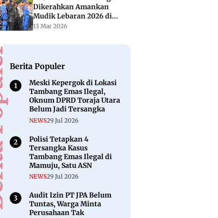
Dikerahkan Amankan
Mudik Lebaran 2026 di
Sulbar
13 Mar 2026
puler
Berita Populer
Meski Kepergok di Lokasi
Tambang Emas Ilegal,
Oknum DPRD Toraja Utara
Belum Jadi Tersangka
NEWS
29 Jul 2026
Polisi Tetapkan 4
Tersangka Kasus
Tambang Emas Ilegal di
Mamuju, Satu ASN
NEWS
29 Jul 2026
Audit Izin PT JPA Belum
Tuntas, Warga Minta
Perusahaan Tak