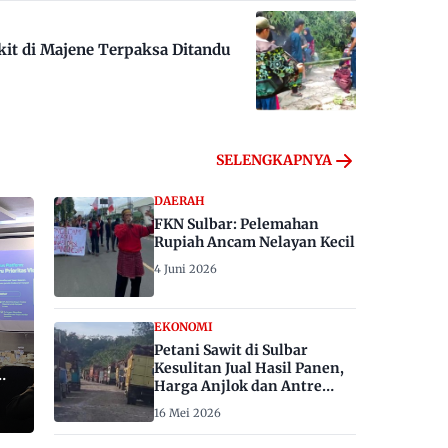
kit di Majene Terpaksa Ditandu
SELENGKAPNYA
DAERAH
FKN Sulbar: Pelemahan
Rupiah Ancam Nelayan Kecil
4 Juni 2026
EKONOMI
Petani Sawit di Sulbar
Kesulitan Jual Hasil Panen,
Harga Anjlok dan Antre
Berhari-hari
16 Mei 2026