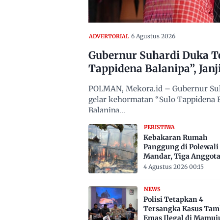
6 Agustus 2026
ADVERTORIAL
Gubernur Suhardi Duka T
Tappidena Balanipa”, Janj
POLMAN, Mekora.id – Gubernur Sul
gelar kehormatan “Sulo Tappidena B
Balanipa…
PERISTIWA
Kebakaran Rumah
Panggung di Polewali
Mandar, Tiga Anggot
Keluarga Tewas Terje
4 Agustus 2026 00:15
NEWS
Polisi Tetapkan 4
Tersangka Kasus Ta
Emas Ilegal di Mamuj