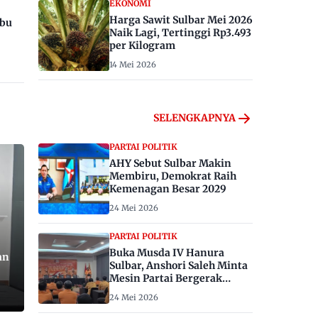
EKONOMI
Harga Sawit Sulbar Mei 2026
ibu
Naik Lagi, Tertinggi Rp3.493
per Kilogram
14 Mei 2026
SELENGKAPNYA
PARTAI POLITIK
AHY Sebut Sulbar Makin
Membiru, Demokrat Raih
Kemenagan Besar 2029
24 Mei 2026
PARTAI POLITIK
Buka Musda IV Hanura
an
Sulbar, Anshori Saleh Minta
Mesin Partai Bergerak
Menangkan Pemilu 2029
24 Mei 2026