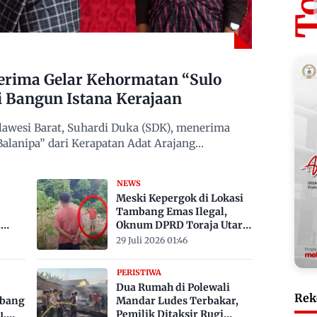
erima Gelar Kehormatan “Sulo
i Bangun Istana Kerajaan
awesi Barat, Suhardi Duka (SDK), menerima
alanipa” dari Kerapatan Adat Arajang
NEWS
Meski Kepergok di Lokasi
Tambang Emas Ilegal,
a
Oknum DPRD Toraja Utara
bak
Belum Jadi Tersangka
29 Juli 2026 01:46
PERISTIWA
Dua Rumah di Polewali
Rek
mbang
Mandar Ludes Terbakar,
u,
Pemilik Ditaksir Rugi