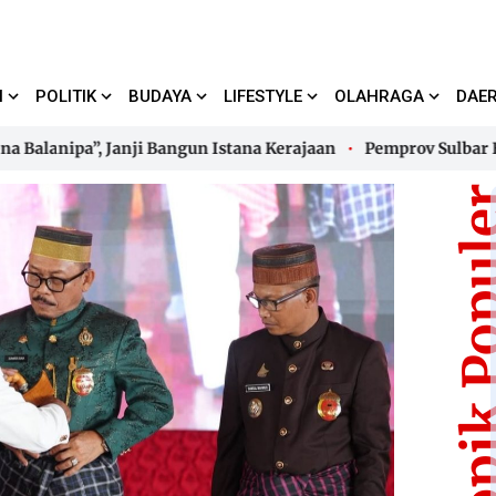
I
POLITIK
BUDAYA
LIFESTYLE
OLAHRAGA
DAE
nipa”, Janji Bangun Istana Kerajaan
Pemprov Sulbar Bakal 
nipa”, Janji Bangun Istana Kerajaan
Pemprov Sulbar Bakal 
Topik Pop