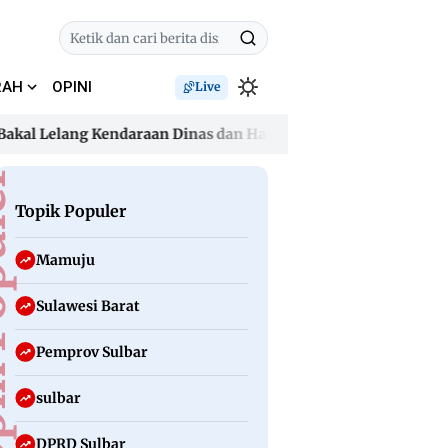
RAH
OPINI
Live
Lelang Kendaraan Dinas dan Hapus Aset Tak Produktif
Sakti
Lelang Kendaraan Dinas dan Hapus Aset Tak Produktif
Sakti
uler
Topik Populer
Mamuju
Sulawesi Barat
Pemprov Sulbar
sulbar
DPRD Sulbar