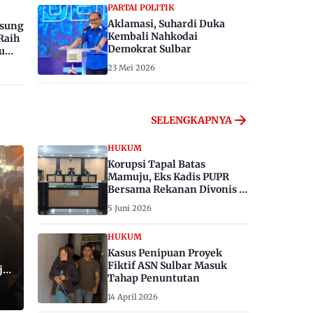
PARTAI POLITIK
Aklamasi, Suhardi Duka
gsung
Kembali Nahkodai
Raih
Demokrat Sulbar
u
23 Mei 2026
SELENGKAPNYA
HUKUM
Korupsi Tapal Batas
Mamuju, Eks Kadis PUPR
Bersama Rekanan Divonis 6
dan 8 Tahun Penjara
5 Juni 2026
HUKUM
Kasus Penipuan Proyek
Fiktif ASN Sulbar Masuk
ju,
Tahap Penuntutan
14 April 2026