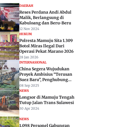
DAERAH
Reses Perdana Andi Abdul
Malik, Berlangsung di
Kabuloang dan Beru-Beru
12 Nov 2024
HUKUM
Polresta Mamuju Sita 1.309
Botol Miras Ilegal Dari
Operasi Pekat Marano 2026
28 Jan 2026
INTERNASIONAL
China Segera Wujudukan
Proyek Ambisius “Terusan
Suez Baru”, Penghubung
Darat Asia-Eropa
08 Sep 2025
NEWS
Longsor di Mamuju Tengah
Tutup Jalan Trans Sulawesi
30 Apr 2024
NEWS
1.098 Personel Gabungan