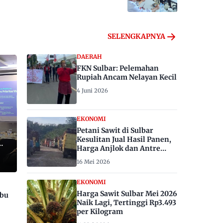
SELENGKAPNYA
DAERAH
FKN Sulbar: Pelemahan
Rupiah Ancam Nelayan Kecil
4 Juni 2026
EKONOMI
Petani Sawit di Sulbar
Kesulitan Jual Hasil Panen,
Harga Anjlok dan Antre
Berhari-hari
16 Mei 2026
EKONOMI
Harga Sawit Sulbar Mei 2026
ibu
Naik Lagi, Tertinggi Rp3.493
per Kilogram