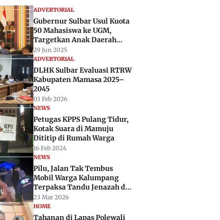
ADVERTORIAL
Gubernur Sulbar Usul Kuota
50 Mahasiswa ke UGM,
Targetkan Anak Daerah
Masuk Lewat Jalur Afirmasi
29 Jun 2025
ADVERTORIAL
DLHK Sulbar Evaluasi RTRW
Kabupaten Mamasa 2025–
2045
03 Feb 2026
NEWS
Petugas KPPS Pulang Tidur,
Kotak Suara di Mamuju
Dititip di Rumah Warga
16 Feb 2024
NEWS
Pilu, Jalan Tak Tembus
Mobil Warga Kalumpang
Terpaksa Tandu Jenazah di
Gelap Malam
23 Mar 2026
HOME
Tahanan di Lapas Polewali