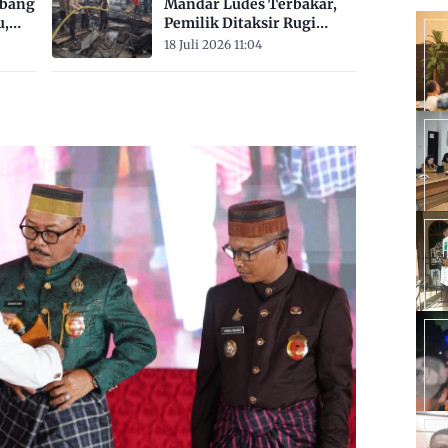
mbang
Mandar Ludes Terbakar,
u,
Pemilik Ditaksir Rugi
Rp200 Juta
18 Juli 2026 11:04