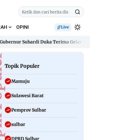
RAH
OPINI
Live
ur Suhardi Duka Terima Gelar Kehormatan “Sulo Tappidena Bal
ur Suhardi Duka Terima Gelar Kehormatan “Sulo Tappidena Bal
uler
Topik Populer
Mamuju
Sulawesi Barat
Pemprov Sulbar
sulbar
DPRD Sulbar