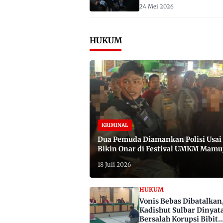
2029
24 Mei 2026
HUKUM
KRIMINAL
Dua Pemuda Diamankan Polisi Usai
Bikin Onar di Festival UMKM Mamu
Satu Bawa Badik
18 Juli 2026
HUKUM
Vonis Bebas Dibatalkan
Kadishut Sulbar Dinyat
Bersalah Korupsi Bibit