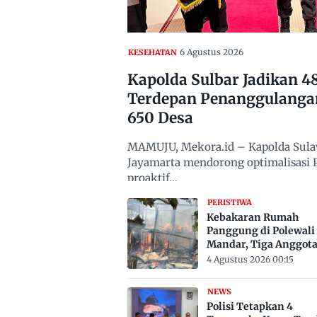
6 Agustus 2026
KESEHATAN
Kapolda Sulbar Jadikan 
Terdepan Penanggulanga
650 Desa
MAMUJU, Mekora.id – Kapolda Sulawe
Jayamarta mendorong optimalisasi
proaktif…
PERISTIWA
Kebakaran Rumah
Panggung di Polewali
Mandar, Tiga Anggot
Keluarga Tewas Terje
4 Agustus 2026 00:15
NEWS
Polisi Tetapkan 4