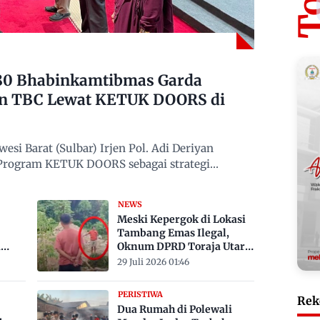
480 Bhabinkamtibmas Garda
n TBC Lewat KETUK DOORS di
si Barat (Sulbar) Irjen Pol. Adi Deriyan
 Program KETUK DOORS sebagai strategi
NEWS
Meski Kepergok di Lokasi
Tambang Emas Ilegal,
a
Oknum DPRD Toraja Utara
bak
Belum Jadi Tersangka
29 Juli 2026 01:46
PERISTIWA
Rek
Dua Rumah di Polewali