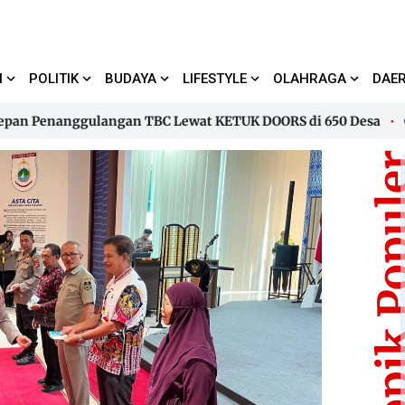
I
POLITIK
BUDAYA
LIFESTYLE
OLAHRAGA
DAE
Penanggulangan TBC Lewat KETUK DOORS di 650 Desa
Gubern
Penanggulangan TBC Lewat KETUK DOORS di 650 Desa
Gubern
Topik Pop