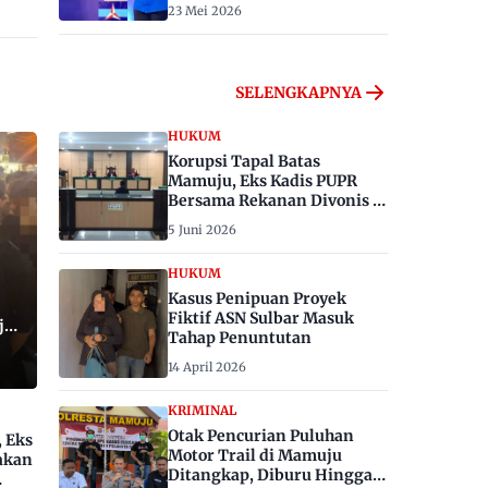
23 Mei 2026
SELENGKAPNYA
HUKUM
Korupsi Tapal Batas
Mamuju, Eks Kadis PUPR
Bersama Rekanan Divonis 6
dan 8 Tahun Penjara
5 Juni 2026
HUKUM
Kasus Penipuan Proyek
Fiktif ASN Sulbar Masuk
ju,
Tahap Penuntutan
14 April 2026
KRIMINAL
Otak Pencurian Puluhan
, Eks
Motor Trail di Mamuju
akan
Ditangkap, Diburu Hingga