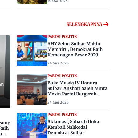
14 Mei 2026
SELENGKAPNYA
PARTAI POLITIK
AHY Sebut Sulbar Makin
Membiru, Demokrat Raih
Kemenagan Besar 2029
24 Mei 2026
PARTAI POLITIK
Buka Musda IV Hanura
an
Sulbar, Anshori Saleh Minta
Mesin Partai Bergerak
Menangkan Pemilu 2029
24 Mei 2026
PARTAI POLITIK
Aklamasi, Suhardi Duka
gsung
Kembali Nahkodai
Raih
Demokrat Sulbar
u