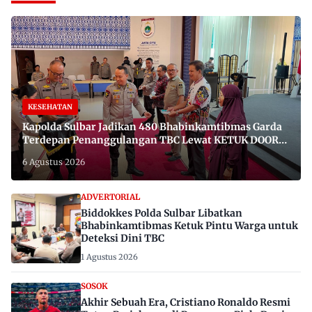
KESEHATAN
Kapolda Sulbar Jadikan 480 Bhabinkamtibmas Garda
Terdepan Penanggulangan TBC Lewat KETUK DOORS
di 650 Desa
6 Agustus 2026
ADVERTORIAL
Biddokkes Polda Sulbar Libatkan
Bhabinkamtibmas Ketuk Pintu Warga untuk
Deteksi Dini TBC
1 Agustus 2026
SOSOK
Akhir Sebuah Era, Cristiano Ronaldo Resmi