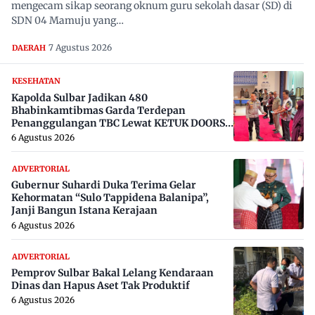
mengecam sikap seorang oknum guru sekolah dasar (SD) di
SDN 04 Mamuju yang…
7 Agustus 2026
DAERAH
KESEHATAN
Kapolda Sulbar Jadikan 480
Bhabinkamtibmas Garda Terdepan
Penanggulangan TBC Lewat KETUK DOORS
di 650 Desa
6 Agustus 2026
ADVERTORIAL
Gubernur Suhardi Duka Terima Gelar
Kehormatan “Sulo Tappidena Balanipa”,
Janji Bangun Istana Kerajaan
6 Agustus 2026
ADVERTORIAL
Pemprov Sulbar Bakal Lelang Kendaraan
Dinas dan Hapus Aset Tak Produktif
6 Agustus 2026