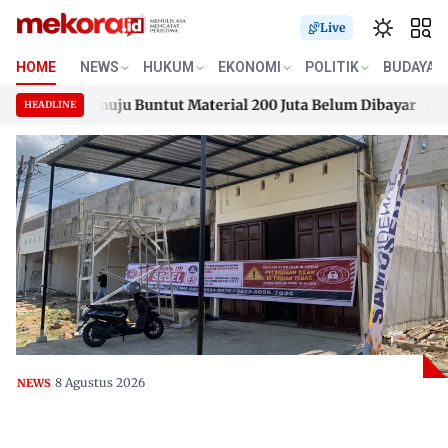
Live
HOME
NEWS
HUKUM
EKONOMI
POLITIK
BUDAYA
ence Mamuju Buntut Material 200 Juta Belum Dibayar
Keba
HEADLINE
ence Mamuju Buntut Material 200 Juta Belum Dibayar
Skip
Keba
to
content
8 Agustus 2026
NEWS