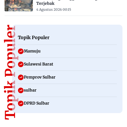
Terjebak
4 Agustus 2026 00:15
Topik Populer
Topik Populer
Mamuju
Sulawesi Barat
Pemprov Sulbar
sulbar
DPRD Sulbar