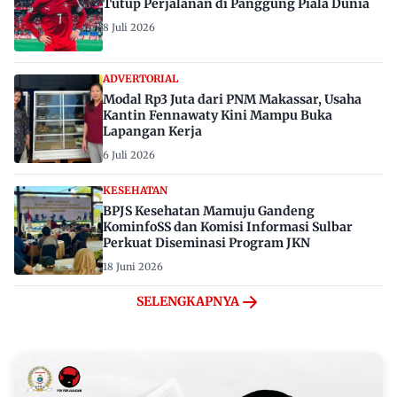
Tutup Perjalanan di Panggung Piala Dunia
8 Juli 2026
ADVERTORIAL
Modal Rp3 Juta dari PNM Makassar, Usaha
Kantin Fennawaty Kini Mampu Buka
Lapangan Kerja
6 Juli 2026
KESEHATAN
BPJS Kesehatan Mamuju Gandeng
KominfoSS dan Komisi Informasi Sulbar
Perkuat Diseminasi Program JKN
18 Juni 2026
SELENGKAPNYA