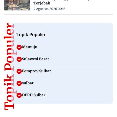
Terjebak
4 Agustus 2026 00:15
Topik Populer
Topik Populer
Mamuju
Sulawesi Barat
Pemprov Sulbar
sulbar
DPRD Sulbar