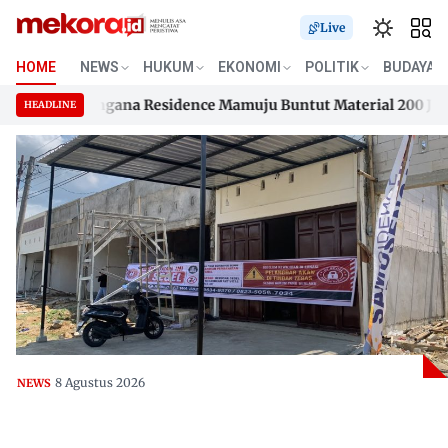
Live
HOME
NEWS
HUKUM
EKONOMI
POLITIK
BUDAYA
 Samusengana Residence Mamuju Buntut Material 200 Juta Bel
HEADLINE
 Samusengana Residence Mamuju Buntut Material 200 Juta Bel
Skip
to
content
8 Agustus 2026
NEWS