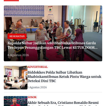
KESEHATAN
Kapolda Sulbar Jadikan 480 Bhabinkamtibmas Garda
Terdepan Penanggulangan TBC Lewat KETUK DOORS
di 650 Desa
6 Agustus 2026
ADVERTORIAL
Biddokkes Polda Sulbar Libatkan
Bhabinkamtibmas Ketuk Pintu Warga untuk
Deteksi Dini TBC
1 Agustus 2026
SOSOK
Akhir Sebuah Era, Cristiano Ronaldo Resmi