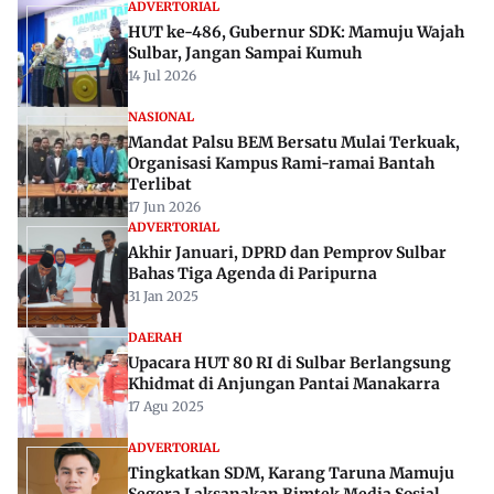
ADVERTORIAL
HUT ke-486, Gubernur SDK: Mamuju Wajah
Sulbar, Jangan Sampai Kumuh
14 Jul 2026
NASIONAL
Mandat Palsu BEM Bersatu Mulai Terkuak,
Organisasi Kampus Rami-ramai Bantah
Terlibat
17 Jun 2026
ADVERTORIAL
Akhir Januari, DPRD dan Pemprov Sulbar
Bahas Tiga Agenda di Paripurna
31 Jan 2025
DAERAH
Upacara HUT 80 RI di Sulbar Berlangsung
Khidmat di Anjungan Pantai Manakarra
17 Agu 2025
ADVERTORIAL
Tingkatkan SDM, Karang Taruna Mamuju
Segera Laksanakan Bimtek Media Sosial