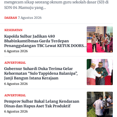
mengecam sikap seorang oknum guru sekolah dasar (SD) di
SDN 04 Mamuju yang…
7 Agustus 2026
DAERAH
KESEHATAN
Kapolda Sulbar Jadikan 480
Bhabinkamtibmas Garda Terdepan
Penanggulangan TBC Lewat KETUK DOORS
di 650 Desa
6 Agustus 2026
ADVERTORIAL
Gubernur Suhardi Duka Terima Gelar
Kehormatan “Sulo Tappidena Balanipa”,
Janji Bangun Istana Kerajaan
6 Agustus 2026
ADVERTORIAL
Pemprov Sulbar Bakal Lelang Kendaraan
Dinas dan Hapus Aset Tak Produktif
6 Agustus 2026