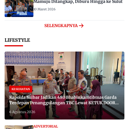
Mamuju Ditangkap, Diburu Hingga ke Sulut
10 Maret 2026
SELENGKAPNYA
LIFESTYLE
KESEHATAN
Kapolda Sulbar Jadikan 480 Bhabinkamtibmas Garda
Terdepan Penanggulangan TBC Lewat KETUK DOORS
di 650 Desa
6 Agustus 2026
ADVERTORIAL