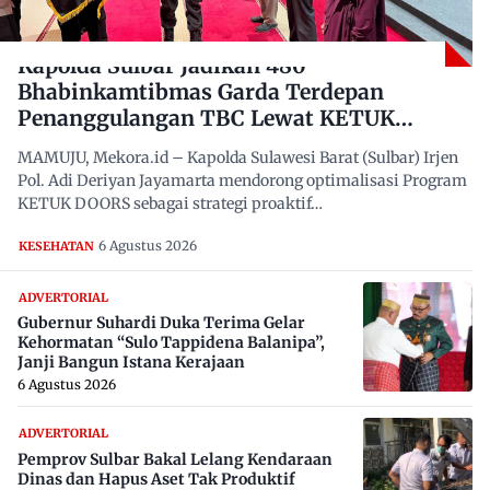
Kapolda Sulbar Jadikan 480
Bhabinkamtibmas Garda Terdepan
Penanggulangan TBC Lewat KETUK
DOORS di 650 Desa
MAMUJU, Mekora.id – Kapolda Sulawesi Barat (Sulbar) Irjen
Pol. Adi Deriyan Jayamarta mendorong optimalisasi Program
KETUK DOORS sebagai strategi proaktif…
6 Agustus 2026
KESEHATAN
ADVERTORIAL
Gubernur Suhardi Duka Terima Gelar
Kehormatan “Sulo Tappidena Balanipa”,
Janji Bangun Istana Kerajaan
6 Agustus 2026
ADVERTORIAL
Pemprov Sulbar Bakal Lelang Kendaraan
Dinas dan Hapus Aset Tak Produktif