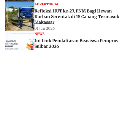
ADVERTORIAL
Refleksi HUT ke-27, PNM Bagi Hewan
Kurban Serentak di 18 Cabang Termasuk
Makassar
01 Jun 2026
NEWS
Ini Link Pendaftaran Beasiswa Pemprov
Sulbar 2026
02 Mar 2026
Jl. Rajawali, Mamuju, Sulawesi Barat, 91515
082293842888
mekoramedia@gmail.com