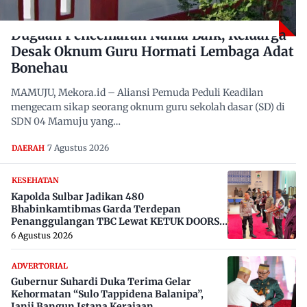
Dugaan Pencemaran Nama Baik, Keluarga
Desak Oknum Guru Hormati Lembaga Adat
Bonehau
MAMUJU, Mekora.id – Aliansi Pemuda Peduli Keadilan
mengecam sikap seorang oknum guru sekolah dasar (SD) di
SDN 04 Mamuju yang…
7 Agustus 2026
DAERAH
KESEHATAN
Kapolda Sulbar Jadikan 480
Bhabinkamtibmas Garda Terdepan
Penanggulangan TBC Lewat KETUK DOORS
di 650 Desa
6 Agustus 2026
ADVERTORIAL
Gubernur Suhardi Duka Terima Gelar
Kehormatan “Sulo Tappidena Balanipa”,
Janji Bangun Istana Kerajaan