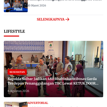
10 Maret 2026
SELENGKAPNYA
LIFESTYLE
KESEHATAN
Kapolda Sulbar Jadikan 480 Bhabinkamtibmas Garda
Terdepan Penanggulangan TBC Lewat KETUK DOORS
di 650 Desa
6 Agustus 2026
ADVERTORIAL