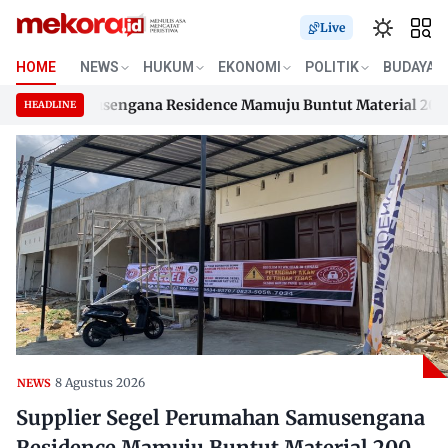
Live
HOME
NEWS
HUKUM
EKONOMI
POLITIK
BUDAYA
ahan Samusengana Residence Mamuju Buntut Material 200 Juta 
HEADLINE
ahan Samusengana Residence Mamuju Buntut Material 200 Juta 
Skip
to
content
8 Agustus 2026
NEWS
Supplier Segel Perumahan Samusengana
Residence Mamuju Buntut Material 200