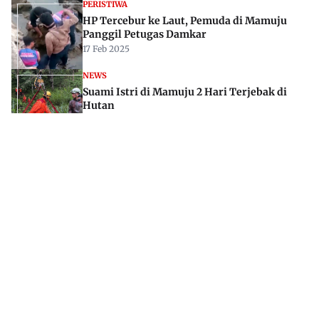
PERISTIWA
HP Tercebur ke Laut, Pemuda di Mamuju
Panggil Petugas Damkar
17 Feb 2025
NEWS
Suami Istri di Mamuju 2 Hari Terjebak di
Hutan
04 Des 2023
Jl. Rajawali, Mamuju, Sulawesi Barat, 91515
082293842888
mekoramedia@gmail.com