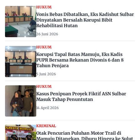
HUKUM
Vonis Bebas Dibatalkan, Eks Kadishut Sulbar
Dinyatakan Bersalah Korupsi Bibit
Rehabilitasi Hutan
26 Juni 2026
HUKUM
Korupsi Tapal Batas Mamuju, Eks Kadis
PUPR Bersama Rekanan Divonis 6 dan 8
Tahun Penjara
5 Juni 2026
HUKUM
Kasus Penipuan Proyek Fiktif ASN Sulbar
Masuk Tahap Penuntutan
14 April 2026
KRIMINAL
Otak Pencurian Puluhan Motor Trail di
Mamuju Ditangkap, Diburu Hingga ke Sulut