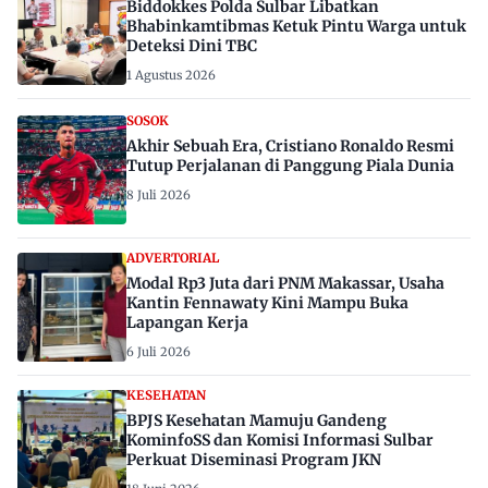
Biddokkes Polda Sulbar Libatkan
Bhabinkamtibmas Ketuk Pintu Warga untuk
Deteksi Dini TBC
1 Agustus 2026
SOSOK
Akhir Sebuah Era, Cristiano Ronaldo Resmi
Tutup Perjalanan di Panggung Piala Dunia
8 Juli 2026
ADVERTORIAL
Modal Rp3 Juta dari PNM Makassar, Usaha
Kantin Fennawaty Kini Mampu Buka
Lapangan Kerja
6 Juli 2026
KESEHATAN
BPJS Kesehatan Mamuju Gandeng
KominfoSS dan Komisi Informasi Sulbar
Perkuat Diseminasi Program JKN