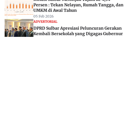
Persen : Tekan Nelayan, Rumah Tangga, dan
UMKM di Awal Tahun
05 Feb 2026
ADVERTORIAL
DPRD Sulbar Apresiasi Peluncuran Gerakan
Kembali Bersekolah yang Digagas Gubernur
02 Mei 2026
Jl. Rajawali, Mamuju, Sulawesi Barat, 91515
082293842888
mekoramedia@gmail.com
Tentang kami
Redaksi
Disclaimer
Privacy Policy