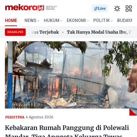
Live
HOME
NEWS
HUKUM
EKONOMI
POLITIK
BUDAYA
luarga Tewas Terjebak
Tak Hanya Modal Usaha Ibu, PNM Bia
HEADLINE
luarga Tewas Terjebak
Skip
Tak Hanya Modal Usaha Ibu, PNM Bia
to
content
4 Agustus 2026
PERISTIWA
Kebakaran Rumah Panggung di Polewali
Mandar, Tiga Anggota Keluarga Tewas