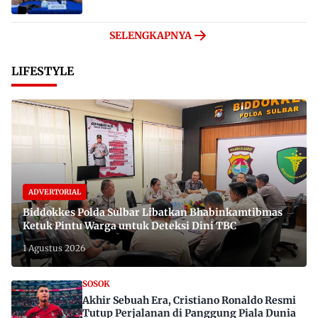
SELENGKAPNYA
LIFESTYLE
ADVERTORIAL
Biddokkes Polda Sulbar Libatkan Bhabinkamtibmas
Ketuk Pintu Warga untuk Deteksi Dini TBC
1 Agustus 2026
SOSOK
Akhir Sebuah Era, Cristiano Ronaldo Resmi
Tutup Perjalanan di Panggung Piala Dunia