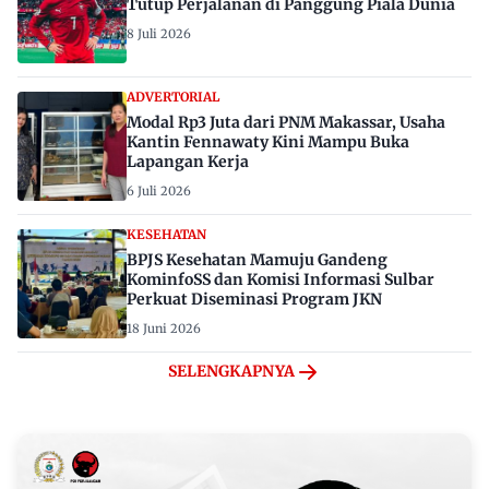
Tutup Perjalanan di Panggung Piala Dunia
8 Juli 2026
ADVERTORIAL
Modal Rp3 Juta dari PNM Makassar, Usaha
Kantin Fennawaty Kini Mampu Buka
Lapangan Kerja
6 Juli 2026
KESEHATAN
BPJS Kesehatan Mamuju Gandeng
KominfoSS dan Komisi Informasi Sulbar
Perkuat Diseminasi Program JKN
18 Juni 2026
SELENGKAPNYA