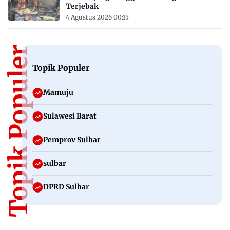
Terjebak
4 Agustus 2026 00:15
Topik Populer
Topik Populer
Mamuju
Sulawesi Barat
Pemprov Sulbar
sulbar
DPRD Sulbar