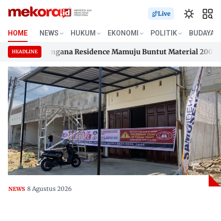
Live
HOME
NEWS
HUKUM
EKONOMI
POLITIK
BUDAYA
n Samusengana Residence Mamuju Buntut Material 200 Juta Be
HEADLINE
n Samusengana Residence Mamuju Buntut Material 200 Juta Be
Skip
to
content
8 Agustus 2026
NEWS