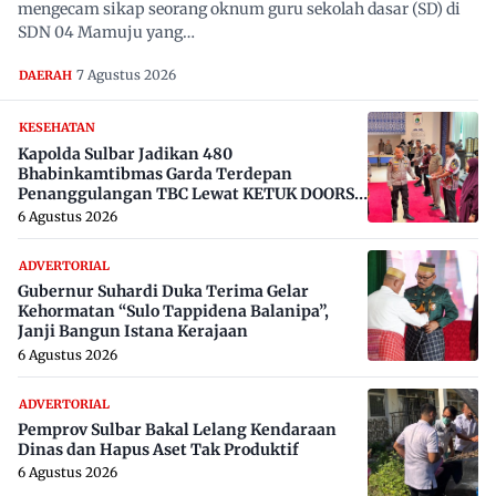
mengecam sikap seorang oknum guru sekolah dasar (SD) di
SDN 04 Mamuju yang…
7 Agustus 2026
DAERAH
KESEHATAN
Kapolda Sulbar Jadikan 480
Bhabinkamtibmas Garda Terdepan
Penanggulangan TBC Lewat KETUK DOORS
di 650 Desa
6 Agustus 2026
ADVERTORIAL
Gubernur Suhardi Duka Terima Gelar
Kehormatan “Sulo Tappidena Balanipa”,
Janji Bangun Istana Kerajaan
6 Agustus 2026
ADVERTORIAL
Pemprov Sulbar Bakal Lelang Kendaraan
Dinas dan Hapus Aset Tak Produktif
6 Agustus 2026