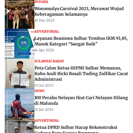
BUDAYA
Wonomulyo Carnival 2023, Merawat Wujud
Keberagaman Selamanya
10 Des 2023
ADVERTORIAL
Layanan Beasiswa Sulbar Tembus IKM 93,85,
Masuk Kategori “Sangat Baik”
14 Apr 2026
SULAWESI BARAT
Peta Calon Ketua HIPMI Sulbar Memanas,
Kubu Andi Ricki Rosali Tuding Zulfikar Cacat
Administrasi
01 Jul 2025
NEWS
100 Perahu Nelayan Ikut Cari Nelayan Hilang
di Malunda
31 Jan 2024
ADVERTORIAL
Ketua DPRD Sulbar Harap Rekonstruksi
Gedung Baru Segera Rampung.