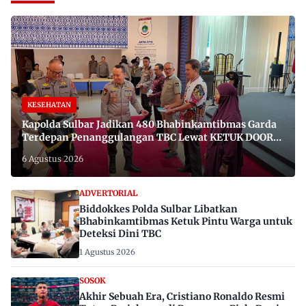
KESEHATAN
Kapolda Sulbar Jadikan 480 Bhabinkamtibmas Garda
Terdepan Penanggulangan TBC Lewat KETUK DOORS
di 650 Desa
6 Agustus 2026
ADVERTORIAL
Biddokkes Polda Sulbar Libatkan
Bhabinkamtibmas Ketuk Pintu Warga untuk
Deteksi Dini TBC
1 Agustus 2026
SOSOK
Akhir Sebuah Era, Cristiano Ronaldo Resmi