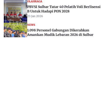
OLAHRAGA
PBVSI Sulbar Tatar 40 Pelatih Voli Berlisensi
B Untuk Hadapi PON 2028
23 Jan 2026
NEWS
1.098 Personel Gabungan Dikerahkan
Amankan Mudik Lebaran 2026 di Sulbar
13 Mar 2026
Jl. Rajawali, Mamuju, Sulawesi Barat, 91515
082293842888
mekoramedia@gmail.com