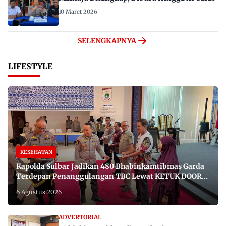
10 Maret 2026
SELENGKAPNYA
LIFESTYLE
KESEHATAN
Kapolda Sulbar Jadikan 480 Bhabinkamtibmas Garda
Terdepan Penanggulangan TBC Lewat KETUK DOORS
di 650 Desa
6 Agustus 2026
ADVERTORIAL