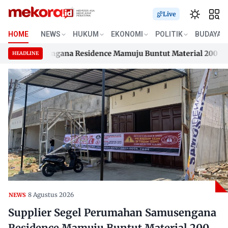
Live
HOME
NEWS
HUKUM
EKONOMI
POLITIK
BUDAYA
n Samusengana Residence Mamuju Buntut Material 200 Juta Be
HEADLINE
n Samusengana Residence Mamuju Buntut Material 200 Juta Be
Skip
to
content
8 Agustus 2026
NEWS
Supplier Segel Perumahan Samusengana
Residence Mamuju Buntut Material 200