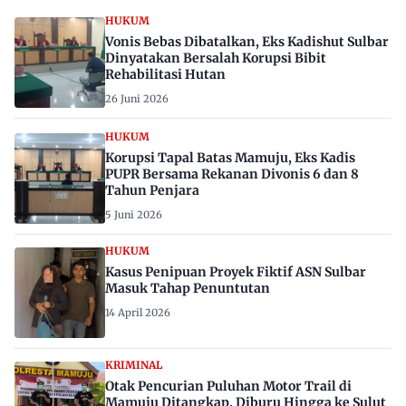
HUKUM
Vonis Bebas Dibatalkan, Eks Kadishut Sulbar
Dinyatakan Bersalah Korupsi Bibit
Rehabilitasi Hutan
26 Juni 2026
HUKUM
Korupsi Tapal Batas Mamuju, Eks Kadis
PUPR Bersama Rekanan Divonis 6 dan 8
Tahun Penjara
5 Juni 2026
HUKUM
Kasus Penipuan Proyek Fiktif ASN Sulbar
Masuk Tahap Penuntutan
14 April 2026
KRIMINAL
Otak Pencurian Puluhan Motor Trail di
Mamuju Ditangkap, Diburu Hingga ke Sulut