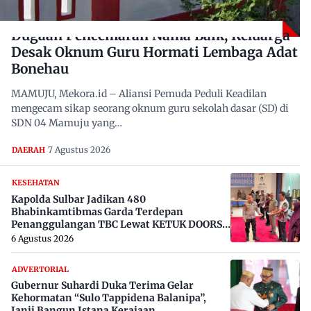
Dugaan Pencemaran Nama Baik, Keluarga
Desak Oknum Guru Hormati Lembaga Adat
Bonehau
MAMUJU, Mekora.id – Aliansi Pemuda Peduli Keadilan
mengecam sikap seorang oknum guru sekolah dasar (SD) di
SDN 04 Mamuju yang…
7 Agustus 2026
DAERAH
KESEHATAN
Kapolda Sulbar Jadikan 480
Bhabinkamtibmas Garda Terdepan
Penanggulangan TBC Lewat KETUK DOORS
di 650 Desa
6 Agustus 2026
ADVERTORIAL
Gubernur Suhardi Duka Terima Gelar
Kehormatan “Sulo Tappidena Balanipa”,
Janji Bangun Istana Kerajaan