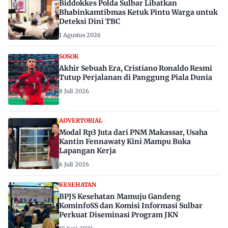
Biddokkes Polda Sulbar Libatkan
Bhabinkamtibmas Ketuk Pintu Warga untuk
Deteksi Dini TBC
1 Agustus 2026
SOSOK
Akhir Sebuah Era, Cristiano Ronaldo Resmi
Tutup Perjalanan di Panggung Piala Dunia
8 Juli 2026
ADVERTORIAL
Modal Rp3 Juta dari PNM Makassar, Usaha
Kantin Fennawaty Kini Mampu Buka
Lapangan Kerja
6 Juli 2026
KESEHATAN
BPJS Kesehatan Mamuju Gandeng
KominfoSS dan Komisi Informasi Sulbar
Perkuat Diseminasi Program JKN