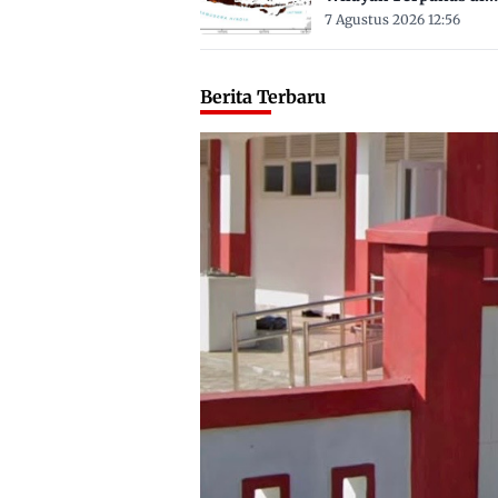
Sulbar Suhu Lebih Dar
7 Agustus 2026 12:56
Derajat Celsius
Berita Terbaru