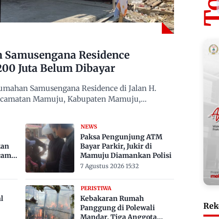
n Samusengana Residence
200 Juta Belum Dibayar
mahan Samusengana Residence di Jalan H.
Kecamatan Mamuju, Kabupaten Mamuju,
NEWS
Paksa Pengunjung ATM
kan
Bayar Parkir, Jukir di
cam
Mamuju Diamankan Polisi
7 Agustus 2026 15:32
PERISTIWA
l
Kebakaran Rumah
Rek
Panggung di Polewali
Mandar, Tiga Anggota