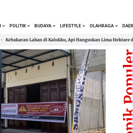
I
POLITIK
BUDAYA
LIFESTYLE
OLAHRAGA
DAE
akaran Lahan di Kalukku, Api Hanguskan Lima Hektare dan 
akaran Lahan di Kalukku, Api Hanguskan Lima Hektare dan 
Topik Pop