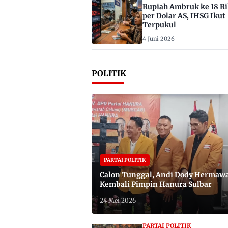
Rupiah Ambruk ke 18 R
per Dolar AS, IHSG Ikut
Terpukul
4 Juni 2026
POLITIK
PARTAI POLITIK
Calon Tunggal, Andi Dody Hermaw
Kembali Pimpin Hanura Sulbar
24 Mei 2026
PARTAI POLITIK