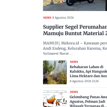
8 Agustus 2026
NEWS
Supplier Segel Perumaha
Mamuju Buntut Material 
MAMUJU, Mekora.id – Kawasan peru
Andi Endeng, Kelurahan Karema, 
Sulawesi Barat,…
NEWS
Kebakaran Lahan di
Kalukku, Api Hangus
Lima Hektare dan An
Permukiman
8 Agustus 2026 13:26
NEWS
Gelombang Panas Awa
Agustus, Polman Jadi
Wilayah Terpanas di