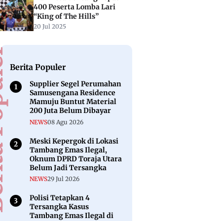
400 Peserta Lomba Lari
“King of The Hills”
20 Jul 2025
puler
Berita Populer
Supplier Segel Perumahan
Samusengana Residence
Mamuju Buntut Material
200 Juta Belum Dibayar
NEWS
08 Agu 2026
Meski Kepergok di Lokasi
Tambang Emas Ilegal,
Oknum DPRD Toraja Utara
Belum Jadi Tersangka
NEWS
29 Jul 2026
Polisi Tetapkan 4
Tersangka Kasus
Tambang Emas Ilegal di