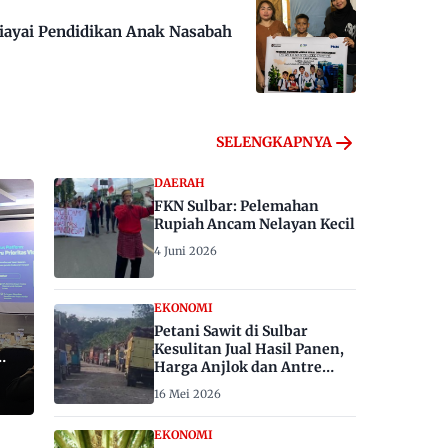
iayai Pendidikan Anak Nasabah
SELENGKAPNYA
DAERAH
FKN Sulbar: Pelemahan
Rupiah Ancam Nelayan Kecil
4 Juni 2026
EKONOMI
Petani Sawit di Sulbar
Kesulitan Jual Hasil Panen,
Harga Anjlok dan Antre
Berhari-hari
16 Mei 2026
EKONOMI