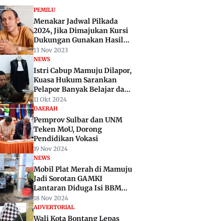
PEMILU
Menakar Jadwal Pilkada
2024, Jika Dimajukan Kursi
Dukungan Gunakan Hasil
Pileg 2019
13 Nov 2023
NEWS
Istri Cabup Mamuju Dilapor,
Kuasa Hukum Sarankan
Pelapor Banyak Belajar dan
Membaca
11 Okt 2024
DAERAH
Pemprov Sulbar dan UNM
Teken MoU, Dorong
Pendidikan Vokasi
19 Nov 2024
NEWS
Mobil Plat Merah di Mamuju
Jadi Sorotan GAMKI
Lantaran Diduga Isi BBM
Subsidi
18 Nov 2024
ADVERTORIAL
Wali Kota Bontang Lepas