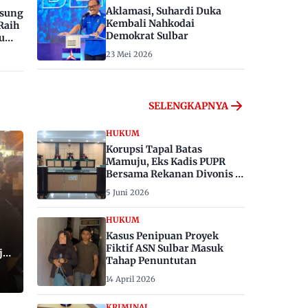
Aklamasi, Suhardi Duka
gsung
Kembali Nahkodai
Raih
Demokrat Sulbar
u
23 Mei 2026
SELENGKAPNYA
HUKUM
Korupsi Tapal Batas
Mamuju, Eks Kadis PUPR
Bersama Rekanan Divonis 6
dan 8 Tahun Penjara
5 Juni 2026
HUKUM
Kasus Penipuan Proyek
Fiktif ASN Sulbar Masuk
ju,
Tahap Penuntutan
14 April 2026
KRIMINAL