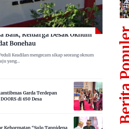
Berita Po
 Baik, Keluarga Desak Oknum
dat Bonehau
Peduli Keadilan mengecam sikap seorang oknum
muju yang…
nkamtibmas Garda Terdepan
DOORS di 650 Desa
ar Kehormatan “Sulo Tappidena