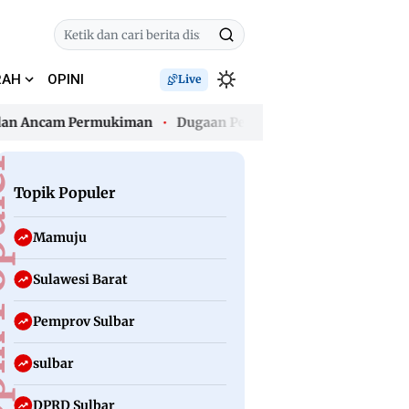
RAH
OPINI
Live
Ancam Permukiman
Dugaan Pencemaran Nama Baik, Keluarga
Ancam Permukiman
Dugaan Pencemaran Nama Baik, Keluarga
uler
Topik Populer
Mamuju
Sulawesi Barat
Pemprov Sulbar
sulbar
DPRD Sulbar