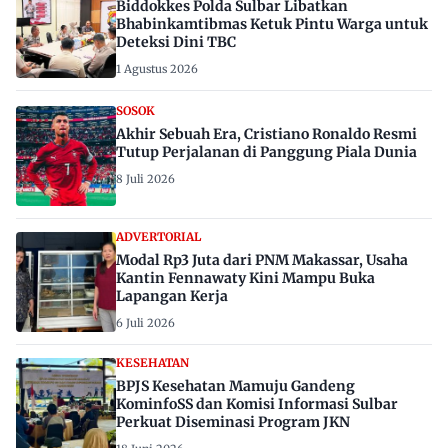
Biddokkes Polda Sulbar Libatkan
Bhabinkamtibmas Ketuk Pintu Warga untuk
Deteksi Dini TBC
1 Agustus 2026
SOSOK
Akhir Sebuah Era, Cristiano Ronaldo Resmi
Tutup Perjalanan di Panggung Piala Dunia
8 Juli 2026
ADVERTORIAL
Modal Rp3 Juta dari PNM Makassar, Usaha
Kantin Fennawaty Kini Mampu Buka
Lapangan Kerja
6 Juli 2026
KESEHATAN
BPJS Kesehatan Mamuju Gandeng
KominfoSS dan Komisi Informasi Sulbar
Perkuat Diseminasi Program JKN