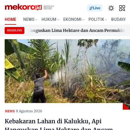
Live
HOME
NEWS
HUKUM
EKONOMI
POLITIK
BUDAYA
ukku, Api Hanguskan Lima Hektare dan Ancam Permukiman
HEADLINE
ukku, Api Hanguskan Lima Hektare dan Ancam Permukiman
Skip
to
content
8 Agustus 2026
NEWS
Kebakaran Lahan di Kalukku, Api
Hanguskan Lima Hektare dan Ancam