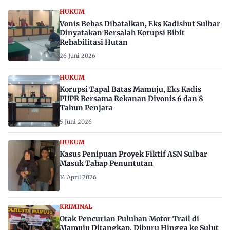
HUKUM
Vonis Bebas Dibatalkan, Eks Kadishut Sulbar
Dinyatakan Bersalah Korupsi Bibit
Rehabilitasi Hutan
26 Juni 2026
HUKUM
Korupsi Tapal Batas Mamuju, Eks Kadis
PUPR Bersama Rekanan Divonis 6 dan 8
Tahun Penjara
5 Juni 2026
HUKUM
Kasus Penipuan Proyek Fiktif ASN Sulbar
Masuk Tahap Penuntutan
14 April 2026
KRIMINAL
Otak Pencurian Puluhan Motor Trail di
Mamuju Ditangkap, Diburu Hingga ke Sulut