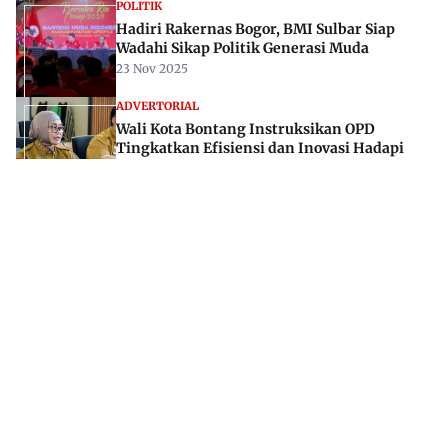
POLITIK
Hadiri Rakernas Bogor, BMI Sulbar Siap
Wadahi Sikap Politik Generasi Muda
23 Nov 2025
ADVERTORIAL
Wali Kota Bontang Instruksikan OPD
Tingkatkan Efisiensi dan Inovasi Hadapi
Tantangan Fiskal 2026
29 Sep 2025
Jl. Rajawali, Mamuju, Sulawesi Barat, 91515
082293842888
mekoramedia@gmail.com