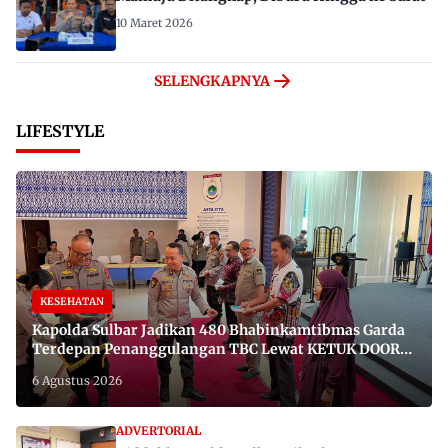
10 Maret 2026
SELENGKAPNYA
LIFESTYLE
KESEHATAN
Kapolda Sulbar Jadikan 480 Bhabinkamtibmas Garda
Terdepan Penanggulangan TBC Lewat KETUK DOORS
di 650 Desa
6 Agustus 2026
ADVERTORIAL