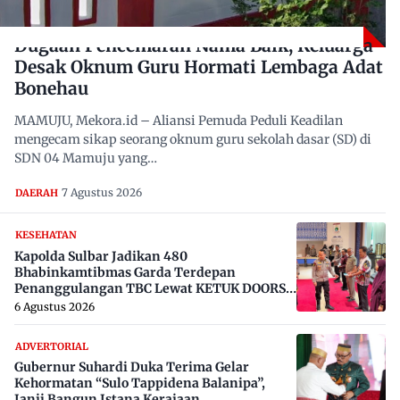
Dugaan Pencemaran Nama Baik, Keluarga
Desak Oknum Guru Hormati Lembaga Adat
Bonehau
MAMUJU, Mekora.id – Aliansi Pemuda Peduli Keadilan
mengecam sikap seorang oknum guru sekolah dasar (SD) di
SDN 04 Mamuju yang…
7 Agustus 2026
DAERAH
KESEHATAN
Kapolda Sulbar Jadikan 480
Bhabinkamtibmas Garda Terdepan
Penanggulangan TBC Lewat KETUK DOORS
di 650 Desa
6 Agustus 2026
ADVERTORIAL
Gubernur Suhardi Duka Terima Gelar
Kehormatan “Sulo Tappidena Balanipa”,
Janji Bangun Istana Kerajaan