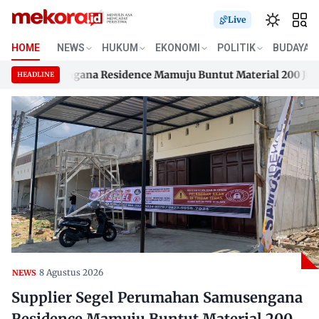
Live
HOME
NEWS
HUKUM
EKONOMI
POLITIK
BUDAYA
 Samusengana Residence Mamuju Buntut Material 200 Juta Bel
HEADLINE
 Samusengana Residence Mamuju Buntut Material 200 Juta Bel
Skip
to
content
8 Agustus 2026
NEWS
Supplier Segel Perumahan Samusengana
Residence Mamuju Buntut Material 200