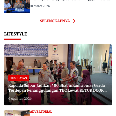
10 Maret 2026
SELENGKAPNYA
LIFESTYLE
KESEHATAN
Kapolda Sulbar Jadikan 480 Bhabinkamtibmas Garda
Terdepan Penanggulangan TBC Lewat KETUK DOORS
di 650 Desa
6 Agustus 2026
ADVERTORIAL