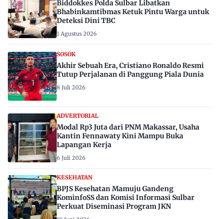
Biddokkes Polda Sulbar Libatkan
Bhabinkamtibmas Ketuk Pintu Warga untuk
Deteksi Dini TBC
1 Agustus 2026
SOSOK
Akhir Sebuah Era, Cristiano Ronaldo Resmi
Tutup Perjalanan di Panggung Piala Dunia
8 Juli 2026
ADVERTORIAL
Modal Rp3 Juta dari PNM Makassar, Usaha
Kantin Fennawaty Kini Mampu Buka
Lapangan Kerja
6 Juli 2026
KESEHATAN
BPJS Kesehatan Mamuju Gandeng
KominfoSS dan Komisi Informasi Sulbar
Perkuat Diseminasi Program JKN