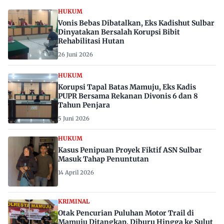
HUKUM
Vonis Bebas Dibatalkan, Eks Kadishut Sulbar
Dinyatakan Bersalah Korupsi Bibit
Rehabilitasi Hutan
26 Juni 2026
HUKUM
Korupsi Tapal Batas Mamuju, Eks Kadis
PUPR Bersama Rekanan Divonis 6 dan 8
Tahun Penjara
5 Juni 2026
HUKUM
Kasus Penipuan Proyek Fiktif ASN Sulbar
Masuk Tahap Penuntutan
14 April 2026
KRIMINAL
Otak Pencurian Puluhan Motor Trail di
Mamuju Ditangkap, Diburu Hingga ke Sulut