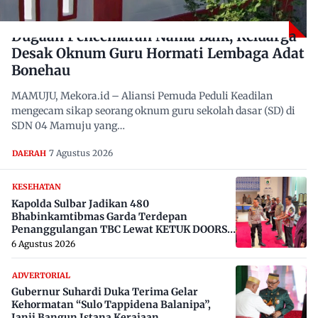
Dugaan Pencemaran Nama Baik, Keluarga
Desak Oknum Guru Hormati Lembaga Adat
Bonehau
MAMUJU, Mekora.id – Aliansi Pemuda Peduli Keadilan
mengecam sikap seorang oknum guru sekolah dasar (SD) di
SDN 04 Mamuju yang…
7 Agustus 2026
DAERAH
KESEHATAN
Kapolda Sulbar Jadikan 480
Bhabinkamtibmas Garda Terdepan
Penanggulangan TBC Lewat KETUK DOORS
di 650 Desa
6 Agustus 2026
ADVERTORIAL
Gubernur Suhardi Duka Terima Gelar
Kehormatan “Sulo Tappidena Balanipa”,
Janji Bangun Istana Kerajaan