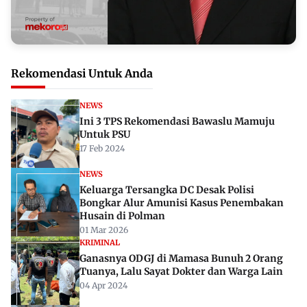
Rekomendasi Untuk Anda
NEWS
Ini 3 TPS Rekomendasi Bawaslu Mamuju
Untuk PSU
17 Feb 2024
NEWS
Keluarga Tersangka DC Desak Polisi
Bongkar Alur Amunisi Kasus Penembakan
Husain di Polman
01 Mar 2026
KRIMINAL
Ganasnya ODGJ di Mamasa Bunuh 2 Orang
Tuanya, Lalu Sayat Dokter dan Warga Lain
04 Apr 2024