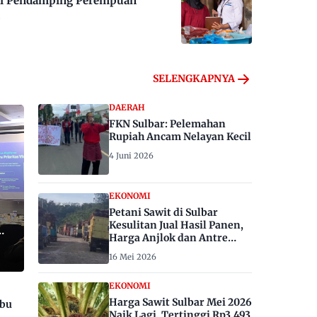
 Jadi Pendamping Perempuan
SELENGKAPNYA
DAERAH
FKN Sulbar: Pelemahan
Rupiah Ancam Nelayan Kecil
4 Juni 2026
EKONOMI
Petani Sawit di Sulbar
Kesulitan Jual Hasil Panen,
Harga Anjlok dan Antre
Berhari-hari
16 Mei 2026
EKONOMI
Harga Sawit Sulbar Mei 2026
ibu
Naik Lagi, Tertinggi Rp3.493