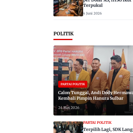
per Dolar AS, IHSG Ikut
Terpukul
4 Juni 2026
POLITIK
PARTAI POLITIK
Calon Tunggal, Andi Dody Hermaw
Kembali Pimpin Hanura Sulbar
24 Mei 2026
PARTAI POLITIK
Terpilih Lagi, SDK Lan