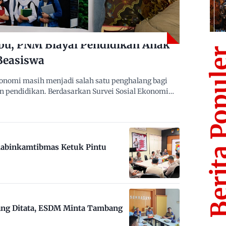
bu, PNM Biayai Pendidikan Anak
Berita Po
Beasiswa
nomi masih menjadi salah satu penghalang bagi
n pendidikan. Berdasarkan Survei Sosial Ekonomi…
habinkamtibmas Ketuk Pintu
ng Ditata, ESDM Minta Tambang