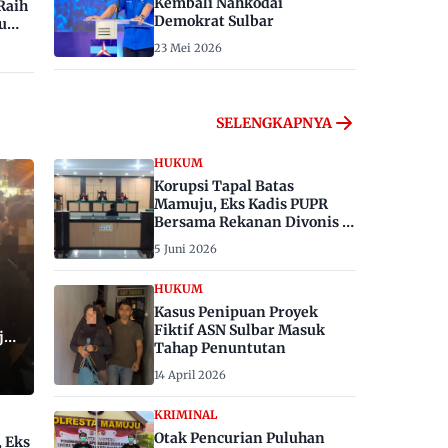
Kembali Nahkodai
Raih
Demokrat Sulbar
u
23 Mei 2026
SELENGKAPNYA
HUKUM
Korupsi Tapal Batas
Mamuju, Eks Kadis PUPR
Bersama Rekanan Divonis 6
dan 8 Tahun Penjara
5 Juni 2026
HUKUM
Kasus Penipuan Proyek
Fiktif ASN Sulbar Masuk
ju,
Tahap Penuntutan
14 April 2026
KRIMINAL
Otak Pencurian Puluhan
, Eks