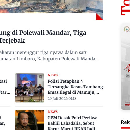
g di Polewali Mandar, Tiga
Terjebak
karan merenggut tiga nyawa dalam satu
camatan Limboro, Kabupaten Polewali Mandar,
NEWS
kasi
Polisi Tetapkan 4
,
Tersangka Kasus Tambang
tara
Emas Ilegal di Mamuju,
Satu ASN
29 Juli 2026 01:18
NEWS
i
GPM Desak Polri Periksa
Rek
ar,
Bahlil Lahadalia, Sebut
Karut-Marut RKAB Jadi