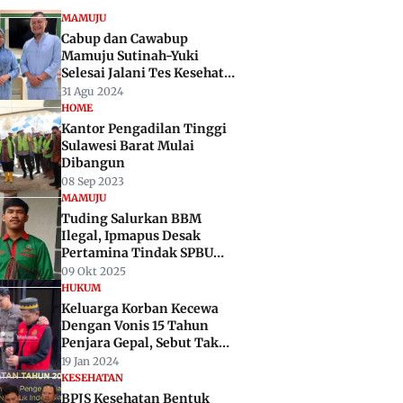
MAMUJU
Cabup dan Cawabup
Mamuju Sutinah-Yuki
Selesai Jalani Tes Kesehatan
di RSUP Wahidin Makassar
31 Agu 2024
HOME
Kantor Pengadilan Tinggi
Sulawesi Barat Mulai
Dibangun
08 Sep 2023
MAMUJU
Tuding Salurkan BBM
Ilegal, Ipmapus Desak
Pertamina Tindak SPBU
Kalukku
09 Okt 2025
HUKUM
Keluarga Korban Kecewa
Dengan Vonis 15 Tahun
Penjara Gepal, Sebut Tak
Setimpal
19 Jan 2024
KESEHATAN
BPJS Kesehatan Bentuk