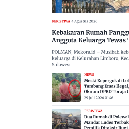
4 Agustus 2026
PERISTIWA
Kebakaran Rumah Panggun
Anggota Keluarga Tewas 
POLMAN, Mekora.id – Musibah keba
keluarga di Kelurahan Limboro, Ke
Sulawesi…
NEWS
Meski Kepergok di Lo
Tambang Emas Ilegal
Oknum DPRD Toraja U
Belum Jadi Tersangka
29 Juli 2026 01:46
PERISTIWA
Dua Rumah di Polewal
Mandar Ludes Terbak
Pemilik Ditaksir Rugi