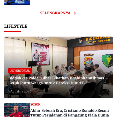
SELENGKAPNYA
LIFESTYLE
ADVERTORIAL
Biddokkes Polda Sulbar Libatkan Bhabinkamtibmas
Ketuk Pintu Warga untuk Deteksi Dini TBC
1 Agustus 2026
SOSOK
Akhir Sebuah Era, Cristiano Ronaldo Resmi
Tutup Perjalanan di Panggung Piala Dunia