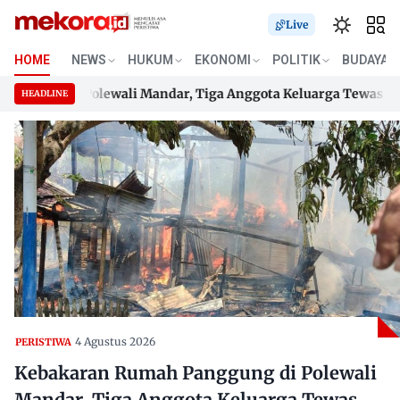
Live
HOME
NEWS
HUKUM
EKONOMI
POLITIK
BUDAYA
ung di Polewali Mandar, Tiga Anggota Keluarga Tewas Terje
HEADLINE
ung di Polewali Mandar, Tiga Anggota Keluarga Tewas Terje
Skip
to
content
4 Agustus 2026
PERISTIWA
Kebakaran Rumah Panggung di Polewali
Mandar, Tiga Anggota Keluarga Tewas