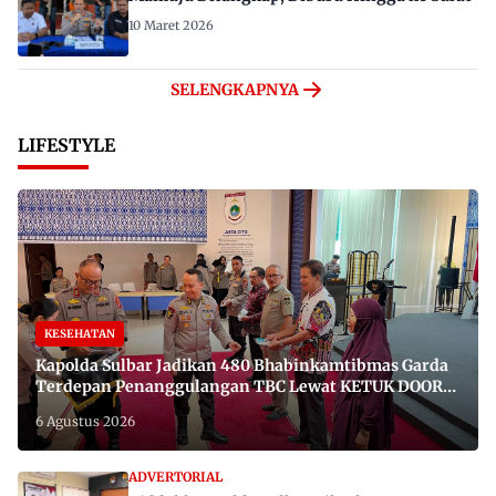
10 Maret 2026
SELENGKAPNYA
LIFESTYLE
KESEHATAN
Kapolda Sulbar Jadikan 480 Bhabinkamtibmas Garda
Terdepan Penanggulangan TBC Lewat KETUK DOORS
di 650 Desa
6 Agustus 2026
ADVERTORIAL