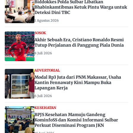
Biddokkes Polda Sulbar Libatkan
Bhabinkamtibmas Ketuk Pintu Warga untuk
Deteksi Dini TBC
1 Agustus 2026
SOSOK
Akhir Sebuah Era, Cristiano Ronaldo Resmi
Tutup Perjalanan di Panggung Piala Dunia
8 Juli 2026
ADVERTORIAL
Modal Rp3 Juta dari PNM Makassar, Usaha
Kantin Fennawaty Kini Mampu Buka
Lapangan Kerja
6 Juli 2026
KESEHATAN
BPJS Kesehatan Mamuju Gandeng
KominfoSS dan Komisi Informasi Sulbar
Perkuat Diseminasi Program JKN