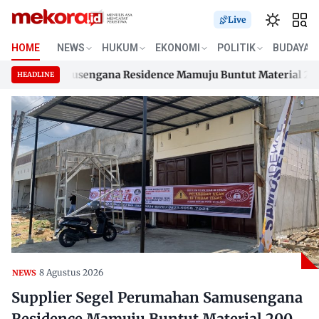
Live
HOME
NEWS
HUKUM
EKONOMI
POLITIK
BUDAYA
ahan Samusengana Residence Mamuju Buntut Material 200 Juta
HEADLINE
ahan Samusengana Residence Mamuju Buntut Material 200 Juta
Skip
to
content
8 Agustus 2026
NEWS
Supplier Segel Perumahan Samusengana
Residence Mamuju Buntut Material 200