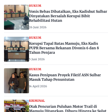
HUKUM
Vonis Bebas Dibatalkan, Eks Kadishut Sulbar
Dinyatakan Bersalah Korupsi Bibit
Rehabilitasi Hutan
26 Juni 2026
HUKUM
Korupsi Tapal Batas Mamuju, Eks Kadis
PUPR Bersama Rekanan Divonis 6 dan 8
Tahun Penjara
5 Juni 2026
HUKUM
Kasus Penipuan Proyek Fiktif ASN Sulbar
Masuk Tahap Penuntutan
14 April 2026
KRIMINAL
Otak Pencurian Puluhan Motor Trail di
Mamuju Ditangkap, Diburu Hingga ke Sulut