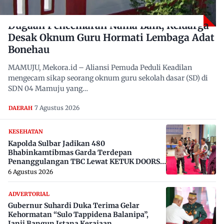
Dugaan Pencemaran Nama Baik, Keluarga
Desak Oknum Guru Hormati Lembaga Adat
Bonehau
MAMUJU, Mekora.id – Aliansi Pemuda Peduli Keadilan
mengecam sikap seorang oknum guru sekolah dasar (SD) di
SDN 04 Mamuju yang…
7 Agustus 2026
DAERAH
KESEHATAN
Kapolda Sulbar Jadikan 480
Bhabinkamtibmas Garda Terdepan
Penanggulangan TBC Lewat KETUK DOORS
di 650 Desa
6 Agustus 2026
ADVERTORIAL
Gubernur Suhardi Duka Terima Gelar
Kehormatan “Sulo Tappidena Balanipa”,
Janji Bangun Istana Kerajaan