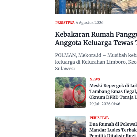
4 Agustus 2026
PERISTIWA
Kebakaran Rumah Panggun
Anggota Keluarga Tewas 
POLMAN, Mekora.id – Musibah keba
keluarga di Kelurahan Limboro, Ke
Sulawesi…
NEWS
Meski Kepergok di Lo
Tambang Emas Ilegal
Oknum DPRD Toraja U
Belum Jadi Tersangka
29 Juli 2026 01:46
PERISTIWA
Dua Rumah di Polewal
Mandar Ludes Terbak
Pemilik Ditaksir Rugi