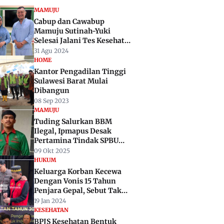
MAMUJU
Cabup dan Cawabup
Mamuju Sutinah-Yuki
Selesai Jalani Tes Kesehatan
di RSUP Wahidin Makassar
31 Agu 2024
HOME
Kantor Pengadilan Tinggi
Sulawesi Barat Mulai
Dibangun
08 Sep 2023
MAMUJU
Tuding Salurkan BBM
Ilegal, Ipmapus Desak
Pertamina Tindak SPBU
Kalukku
09 Okt 2025
HUKUM
Keluarga Korban Kecewa
Dengan Vonis 15 Tahun
Penjara Gepal, Sebut Tak
Setimpal
19 Jan 2024
KESEHATAN
BPJS Kesehatan Bentuk