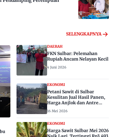
 Jadi Pendamping Perempuan
SELENGKAPNYA
DAERAH
FKN Sulbar: Pelemahan
Rupiah Ancam Nelayan Kecil
4 Juni 2026
EKONOMI
Petani Sawit di Sulbar
Kesulitan Jual Hasil Panen,
Harga Anjlok dan Antre
Berhari-hari
16 Mei 2026
EKONOMI
Harga Sawit Sulbar Mei 2026
ibu
Naik Lagi, Tertinggi Rp3.493