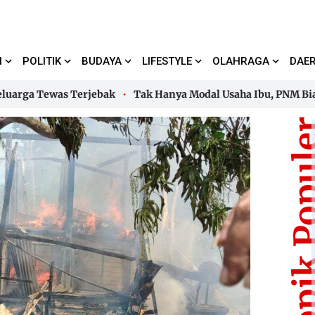
I
POLITIK
BUDAYA
LIFESTYLE
OLAHRAGA
DAE
a Tewas Terjebak
Tak Hanya Modal Usaha Ibu, PNM Biayai P
a Tewas Terjebak
Tak Hanya Modal Usaha Ibu, PNM Biayai P
Topik Pop