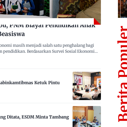
bu, PNM Biayai Pendidikan Anak
Berita Po
Beasiswa
nomi masih menjadi salah satu penghalang bagi
n pendidikan. Berdasarkan Survei Sosial Ekonomi…
habinkamtibmas Ketuk Pintu
ng Ditata, ESDM Minta Tambang