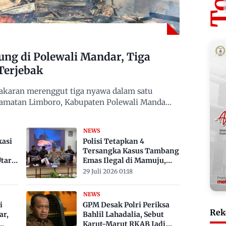
g di Polewali Mandar, Tiga
Terjebak
karan merenggut tiga nyawa dalam satu
camatan Limboro, Kabupaten Polewali Mandar,
NEWS
kasi
Polisi Tetapkan 4
,
Tersangka Kasus Tambang
tara
Emas Ilegal di Mamuju,
Satu ASN
29 Juli 2026 01:18
NEWS
i
GPM Desak Polri Periksa
Rek
ar,
Bahlil Lahadalia, Sebut
Karut-Marut RKAB Jadi