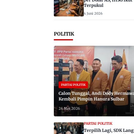
per Dolar AS, IHSG Ikut
Terpukul
4 Juni 2026
POLITIK
PARTAI POLITIK
Calon Tunggal, Andi Dody Hermaw
Kembali Pimpin Hanura Sulbar
24 Mei 2026
PARTAI POLITIK
Terpilih Lagi, SDK Lan