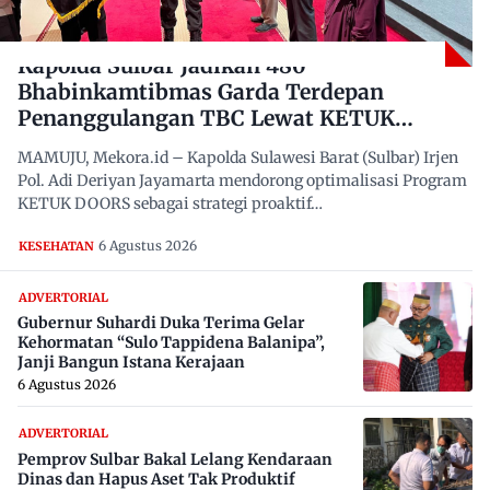
Kapolda Sulbar Jadikan 480
Bhabinkamtibmas Garda Terdepan
Penanggulangan TBC Lewat KETUK
DOORS di 650 Desa
MAMUJU, Mekora.id – Kapolda Sulawesi Barat (Sulbar) Irjen
Pol. Adi Deriyan Jayamarta mendorong optimalisasi Program
KETUK DOORS sebagai strategi proaktif…
6 Agustus 2026
KESEHATAN
ADVERTORIAL
Gubernur Suhardi Duka Terima Gelar
Kehormatan “Sulo Tappidena Balanipa”,
Janji Bangun Istana Kerajaan
6 Agustus 2026
ADVERTORIAL
Pemprov Sulbar Bakal Lelang Kendaraan
Dinas dan Hapus Aset Tak Produktif