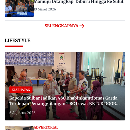
Mamuju Ditangkap, Diburu Hingga ke Sulut
10 Maret 2026
SELENGKAPNYA
LIFESTYLE
KESEHATAN
Kapolda Sulbar Jadikan 480 Bhabinkamtibmas Garda
Terdepan Penanggulangan TBC Lewat KETUK DOORS
di 650 Desa
6 Agustus 2026
ADVERTORIAL