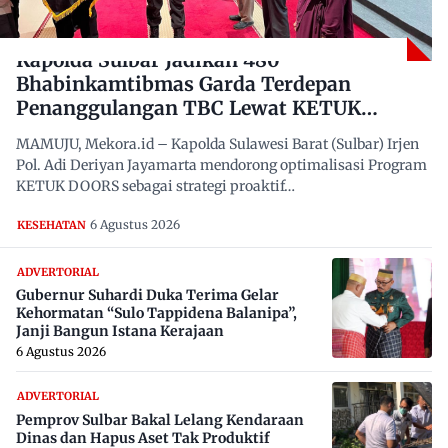
Kapolda Sulbar Jadikan 480
Bhabinkamtibmas Garda Terdepan
Penanggulangan TBC Lewat KETUK
DOORS di 650 Desa
MAMUJU, Mekora.id – Kapolda Sulawesi Barat (Sulbar) Irjen
Pol. Adi Deriyan Jayamarta mendorong optimalisasi Program
KETUK DOORS sebagai strategi proaktif…
6 Agustus 2026
KESEHATAN
ADVERTORIAL
Gubernur Suhardi Duka Terima Gelar
Kehormatan “Sulo Tappidena Balanipa”,
Janji Bangun Istana Kerajaan
6 Agustus 2026
ADVERTORIAL
Pemprov Sulbar Bakal Lelang Kendaraan
Dinas dan Hapus Aset Tak Produktif