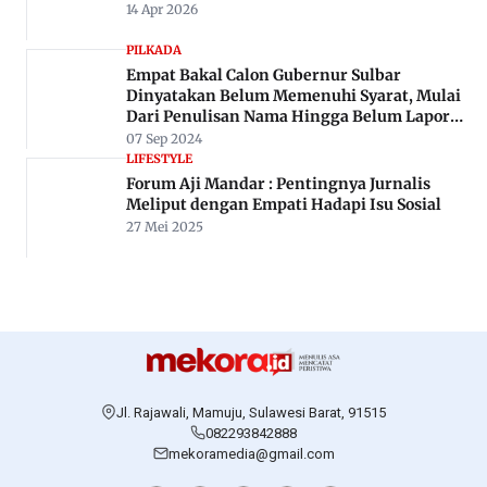
Rekomendasi Untuk Anda
NEWS
Update Longsor Mamasa : 4 Titik Belum
Terbuka, Poros Mamuju-Mamasa Masih
Tertutup
23 Mei 2024
PERISTIWA
Kecelakaan Beruntun di Manalisse Mamuju,
Mobil Box Terguling Hantam Pick Up dan
Minibus
26 Okt 2025
ADVERTORIAL
Teken MoU Dengan BPS, Gubernur Sulbar
Pastikan Semua Kebijakan Berbasis Data
14 Apr 2026