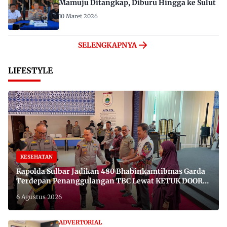
Mamuju Ditangkap, Diburu Hingga ke Sulut
10 Maret 2026
SELENGKAPNYA
LIFESTYLE
KESEHATAN
Kapolda Sulbar Jadikan 480 Bhabinkamtibmas Garda
Terdepan Penanggulangan TBC Lewat KETUK DOORS
di 650 Desa
6 Agustus 2026
ADVERTORIAL