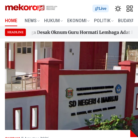
Live
HOME
NEWS
HUKUM
EKONOMI
POLITIK
BUDAYA
k, Keluarga Desak Oknum Guru Hormati Lembaga Adat Boneha
HEADLINE
k, Keluarga Desak Oknum Guru Hormati Lembaga Adat Boneha
Skip
to
content