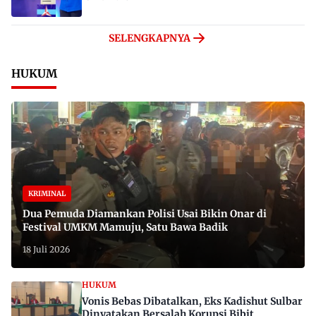
SELENGKAPNYA
HUKUM
KRIMINAL
Dua Pemuda Diamankan Polisi Usai Bikin Onar di
Festival UMKM Mamuju, Satu Bawa Badik
18 Juli 2026
HUKUM
Vonis Bebas Dibatalkan, Eks Kadishut Sulbar
Dinyatakan Bersalah Korupsi Bibit