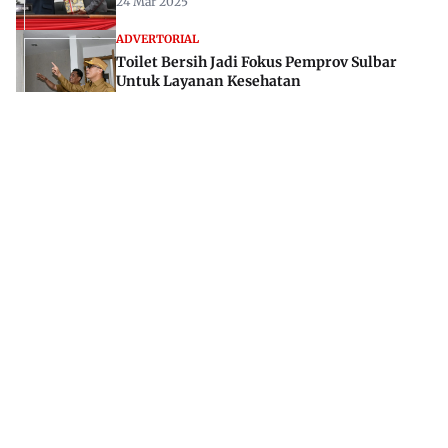
24 Mar 2025
ADVERTORIAL
Toilet Bersih Jadi Fokus Pemprov Sulbar
Untuk Layanan Kesehatan
28 Feb 2024
Jl. Rajawali, Mamuju, Sulawesi Barat, 91515
082293842888
mekoramedia@gmail.com
Tentang kami
Redaksi
Disclaimer
Privacy Policy
Kode Etik Jurnalistik
Pedoman Media Siber