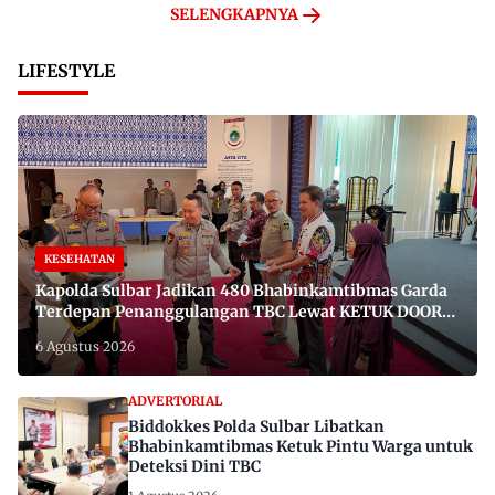
SELENGKAPNYA
LIFESTYLE
KESEHATAN
Kapolda Sulbar Jadikan 480 Bhabinkamtibmas Garda
Terdepan Penanggulangan TBC Lewat KETUK DOORS
di 650 Desa
6 Agustus 2026
ADVERTORIAL
Biddokkes Polda Sulbar Libatkan
Bhabinkamtibmas Ketuk Pintu Warga untuk
Deteksi Dini TBC