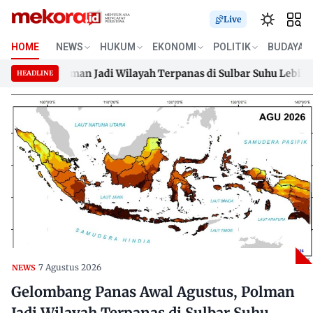
Live
HOME
NEWS
HUKUM
EKONOMI
POLITIK
BUDAYA
tus, Polman Jadi Wilayah Terpanas di Sulbar Suhu Lebih Dari 33
HEADLINE
tus, Polman Jadi Wilayah Terpanas di Sulbar Suhu Lebih Dari 33
Skip
to
content
7 Agustus 2026
NEWS
Gelombang Panas Awal Agustus, Polman
Jadi Wilayah Terpanas di Sulbar Suhu